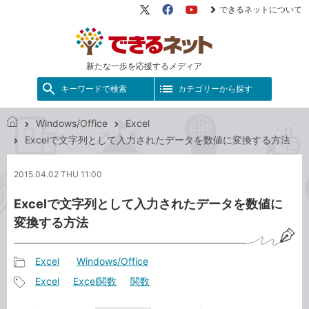
できるネットについて
X（旧
Facebook
YouTube
Twitter）
新たな一歩を応援するメディア
キーワードで検索
カテゴリーから探す
Windows/Office
Excel
で
Excelで文字列として入力されたデータを数値に変換する方法
き
る
2015.04.02 THU 11:00
ネ
ッ
Excelで文字列として入力されたデータを数値に
ト
変換する方法
Excel
Windows/Office
記
Excel
Excel関数
関数
事
記
カ