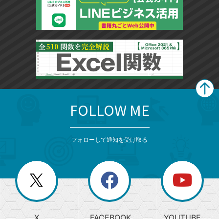
FOLLOW ME
search
format_list_bulleted
検
カ
検
カ
索
テ
メ
ゴ
索
テ
ニ
リ
フォローして通知を受け取る
ゴ
ュ
ー
ー
一
リ
を
覧
閉
を
ー
じ
閉
か
る
じ
る
search
ら
急
X
FACEBOOK
YOUTUBE