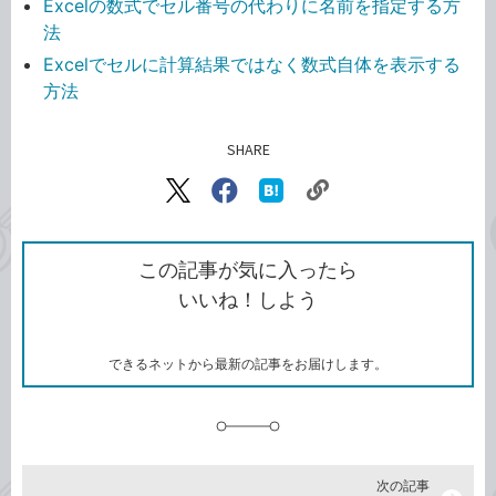
Excelの数式でセル番号の代わりに名前を指定する方
法
Excelでセルに計算結果ではなく数式自体を表示する
方法
SHARE
記事をシェアする
リ
X（旧
Facebook
は
ン
Twitter）
で
て
ク
で
シ
な
を
シ
ェ
ブ
この記事が気に入ったら
コ
ェ
ア
ッ
いいね！しよう
ピ
ア
ク
ー
マ
ー
ク
できるネットから最新の記事をお届けします。
に
追
加
次の記事