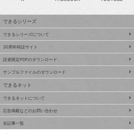
探
上
検
昇
索
す
ワ
できるシリーズ
ー
ド
できるシリーズについて
Google
ト
スプレ
ッ
30周年特設サイト
ッドシ
プ
読者限定PDFのダウンロード
ート
ペ
iPhone
ー
サンプルファイルのダウンロード
VLOOKUP
ジ
できるネット
連載
できるネットについて
Excel Q&A
close
閉じ
トイアンナ流仕
広告掲載などのお問い合わせ
る
事術
全記事一覧
PowerAutomate