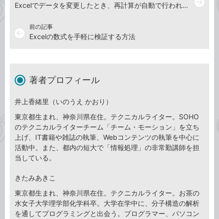
arrow_forward
Excelでデータを変更したとき、再計算が自動で行われないようにする方法
前の記事
arrow_back
Excelの数式を手軽に検証する方法
著者プロフィール
井上香緒里（いのうえ かおり）
東京都生まれ、神奈川県在住。テクニカルライター。SOHO
のテクニカルライターチーム「チーム・モーション」を立ち
上げ、IT書籍や雑誌の執筆、Webコンテンツの執筆を中心に
活動中。また、都内の短大で「情報処理」の非常勤講師を担
当している。
きたみあきこ
東京都生まれ、神奈川県在住。テクニカルライター。お茶の
水女子大学理学部化学科卒。大学在学中に、分子構造の解析
を通してプログラミングと出会う。プログラマー、パソコン