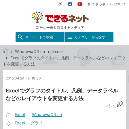
できるネットについて
X（旧
Facebook
YouTube
Twitter）
新たな一歩を応援するメディア
キーワードで検索
カテゴリーから探す
Windows/Office
Excel
で
Excelでグラフのタイトル、凡例、データラベルなどのレイアウ
き
トを変更する方法
る
ネ
2015.04.24 FRI 10:30
ッ
ト
Excelでグラフのタイトル、凡例、データラベル
などのレイアウトを変更する方法
Excel
Windows/Office
記
Excel
グラフ
事
記