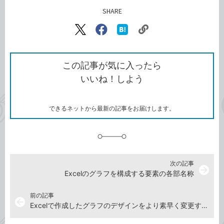
SHARE
記事をシェアする
リ
X（旧
Facebook
は
ン
Twitter）
で
て
ク
で
シ
な
を
シ
ェ
ブ
この記事が気に入ったら
コ
ェ
ア
ッ
いいね！しよう
ピ
ア
ク
ー
マ
ー
ク
できるネットから最新の記事をお届けします。
に
追
加
次の記事
arrow_forward
Excelのグラフを構成する要素の各部名称
前の記事
arrow_back
Excelで作成したグラフのデザインをより素早く変更する方法