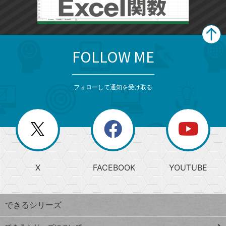
FOLLOW ME
search
format_list_bulleted
検
カ
検
カ
索
テ
メ
ゴ
索
テ
ニ
リ
フォローして通知を受け取る
ゴ
ュ
ー
ー
一
リ
を
覧
閉
を
ー
じ
閉
か
る
じ
る
search
ら
急
X
FACEBOOK
YOUTUBE
探
上
検
昇
索
す
ワ
できるシリーズ
ー
ド