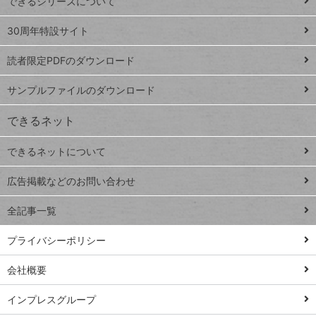
できるシリーズについて
Google
ト
スプレ
ッ
30周年特設サイト
ッドシ
プ
読者限定PDFのダウンロード
ート
ペ
iPhone
ー
サンプルファイルのダウンロード
VLOOKUP
ジ
できるネット
連載
できるネットについて
Excel Q&A
close
閉じ
トイアンナ流仕
広告掲載などのお問い合わせ
る
事術
全記事一覧
PowerAutomate
ではじめる業務
プライバシーポリシー
の完全自動化
会社概要
AI議事録作成術
Windows 11
インプレスグループ