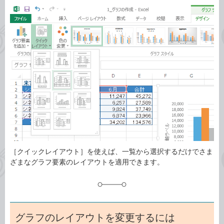
カ
事
テ
タ
ゴ
グ
リ
［クイックレイアウト］を使えば、一覧から選択するだけでさま
ざまなグラフ要素のレイアウトを適用できます。
グラフのレイアウトを変更するには