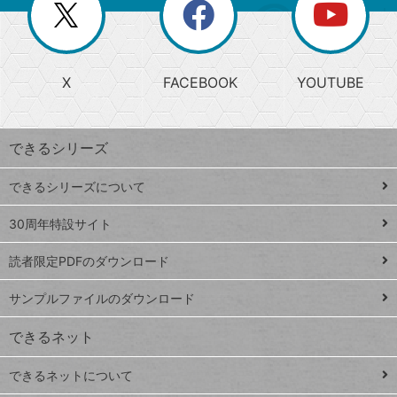
閉
を
ー
じ
閉
か
る
じ
る
search
ら
急
X
FACEBOOK
YOUTUBE
探
上
検
昇
索
す
ワ
できるシリーズ
ー
ド
できるシリーズについて
Google
ト
スプレ
ッ
30周年特設サイト
ッドシ
プ
読者限定PDFのダウンロード
ート
ペ
iPhone
ー
サンプルファイルのダウンロード
VLOOKUP
ジ
できるネット
連載
できるネットについて
Excel Q&A
close