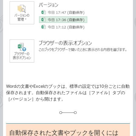
事
テ
タ
ゴ
グ
リ
Wordの文書やExcelのブックは、標準の設定では10分ごとに自動
保存されます。自動保存されたファイルは［ファイル］タブの
［バージョン］から開けます。
自動保存された文書やブックを開くには