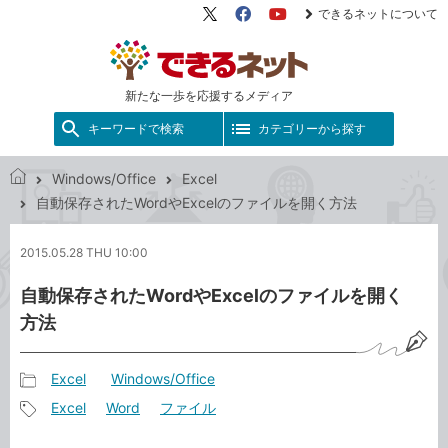
できるネットについて
X（旧
Facebook
YouTube
Twitter）
新たな一歩を応援するメディア
キーワードで検索
カテゴリーから探す
Windows/Office
Excel
で
自動保存されたWordやExcelのファイルを開く方法
き
る
2015.05.28 THU 10:00
ネ
ッ
自動保存されたWordやExcelのファイルを開く
ト
方法
Excel
Windows/Office
記
Excel
Word
ファイル
事
記
カ