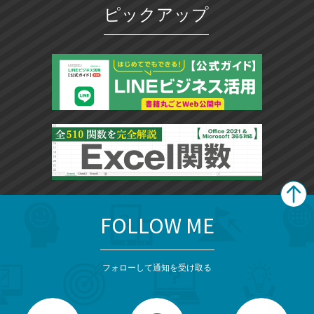
ピックアップ
FOLLOW ME
search
format_list_bulleted
検
カ
検
カ
索
テ
メ
ゴ
索
テ
ニ
リ
フォローして通知を受け取る
ゴ
ュ
ー
ー
一
リ
を
覧