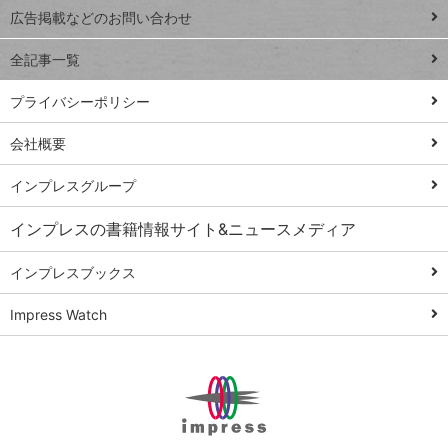
閉じ
トイアンナ流仕
広告掲載などのお問い合わせ
る
事術
全記事一覧
PowerAutomate
ではじめる業務
プライバシーポリシー
の完全自動化
会社概要
AI議事録作成術
Windows 11
インプレスグループ
Q&A
インプレスの書籍情報サイト&ニュースメディア
Teams踏み込み
活用術
インプレスブックス
Excel講師の仕事
Impress Watch
術
エクセル時短
パワポ時短
Windows Tips