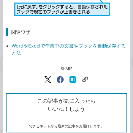
関連ワザ
WordやExcelで作業中の文書やブックを自動保存する
方法
SHARE
記事をシェアする
リ
X（旧
Facebook
は
ン
Twitter）
で
て
ク
で
シ
な
を
シ
ェ
ブ
この記事が気に入ったら
コ
ェ
ア
ッ
いいね！しよう
ピ
ア
ク
ー
マ
ー
ク
できるネットから最新の記事をお届けします。
に