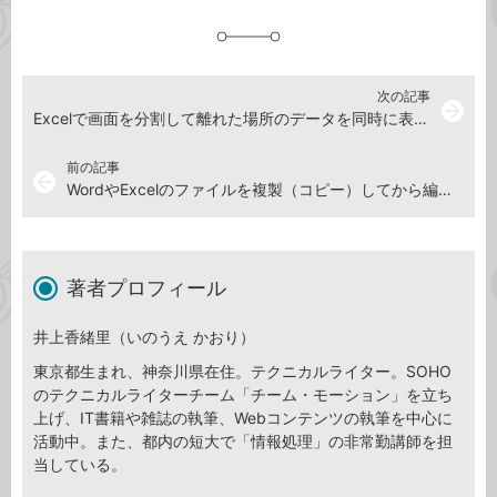
追
加
次の記事
arrow_forward
Excelで画面を分割して離れた場所のデータを同時に表示する方法
前の記事
arrow_back
WordやExcelのファイルを複製（コピー）してから編集するには
著者プロフィール
井上香緒里（いのうえ かおり）
東京都生まれ、神奈川県在住。テクニカルライター。SOHO
のテクニカルライターチーム「チーム・モーション」を立ち
上げ、IT書籍や雑誌の執筆、Webコンテンツの執筆を中心に
活動中。また、都内の短大で「情報処理」の非常勤講師を担
当している。