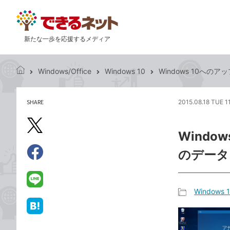
新たな一歩を応援するメディア
Windows/Office
Windows 10
Windows 10へ
で
き
る
SHARE
2015.08.18 TUE 1
記
ネ
事
ッ
を
X（旧
ト
Wind
シ
Twitter）
ェ
のデータ
で
ア
Facebook
す
シ
で
る
ェ
シ
LINE
Windows 
ア
ェ
で
記
ア
送
は
事
る
て
カ