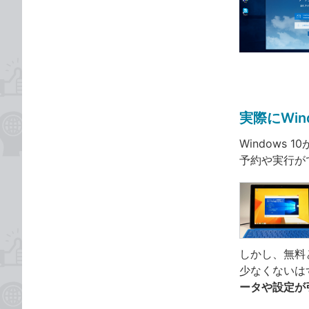
な
テ
ブ
ゴ
ッ
リ
ク
マ
ー
ク
実際にWi
に
追
Windows
加
予約や実行が
しかし、無料
少なくないは
ータや設定が