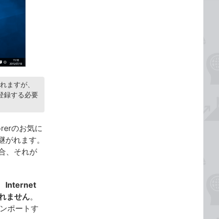
継がれますが、
を登録する必要
orerのお気に
引き継がれます。
場合、それが
、
Internet
継がれません
。
らインポートす