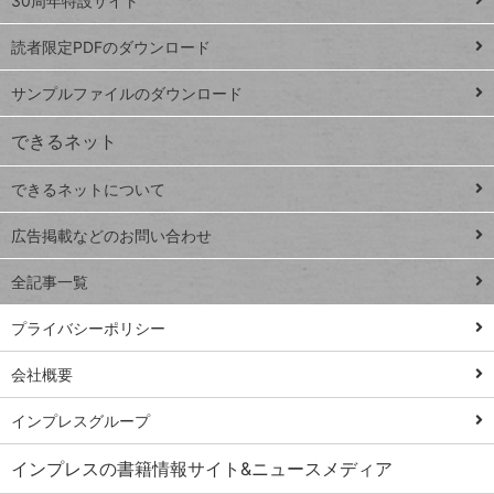
ッ
30周年特設サイト
ッドシ
プ
読者限定PDFのダウンロード
ート
ペ
iPhone
ー
サンプルファイルのダウンロード
VLOOKUP
ジ
できるネット
連載
できるネットについて
Excel Q&A
close
閉じ
トイアンナ流仕
広告掲載などのお問い合わせ
る
事術
全記事一覧
PowerAutomate
ではじめる業務
プライバシーポリシー
の完全自動化
会社概要
AI議事録作成術
Windows 11
インプレスグループ
Q&A
インプレスの書籍情報サイト&ニュースメディア
Teams踏み込み