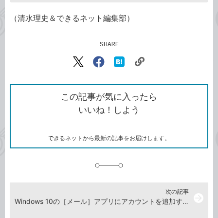
（清水理史＆できるネット編集部）
SHARE
記事をシェアする
リ
X（旧
Facebook
は
ン
Twitter）
で
て
ク
で
シ
な
を
シ
ェ
ブ
この記事が気に入ったら
コ
ェ
ア
ッ
いいね！しよう
ピ
ア
ク
ー
マ
ー
ク
できるネットから最新の記事をお届けします。
に
追
加
次の記事
arrow_forward
Windows 10の［メール］アプリにアカウントを追加する