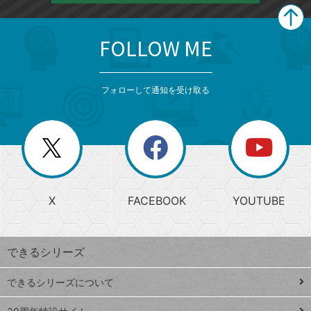
FOLLOW ME
search
format_list_bulleted
検
カ
検
カ
索
テ
メ
ゴ
索
テ
ニ
リ
フォローして通知を受け取る
ゴ
ュ
ー
ー
一
リ
を
覧
閉
を
ー
じ
閉
か
る
じ
る
search
ら
急
X
FACEBOOK
YOUTUBE
探
上
検
昇
索
す
ワ
できるシリーズ
ー
ド
できるシリーズについて
Google
ト
スプレ