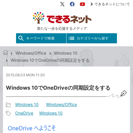
できるネットについて
X（旧
Facebook
YouTube
Twitter）
新たな一歩を応援するメディア
キーワードで検索
カテゴリーから探す
Windows/Office
Windows 10
で
Windows 10でOneDriveの同期設定をする
き
る
2015.08.03 MON 11:30
ネ
ッ
Windows 10でOneDriveの同期設定をする
ト
Windows 10
Windows/Office
記
OneDrive
Windows 10
事
記
カ
事
テ
タ