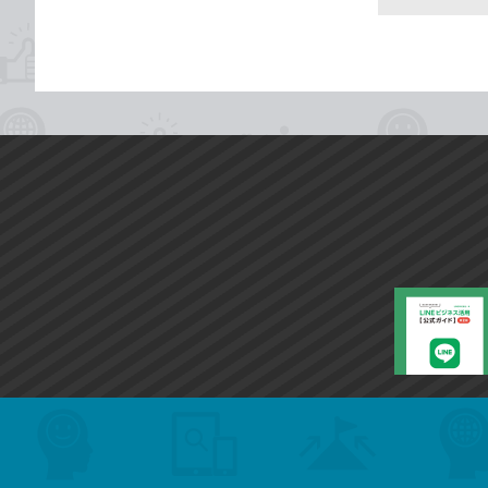
search
format_list_bulleted
検
カ
検
カ
索
テ