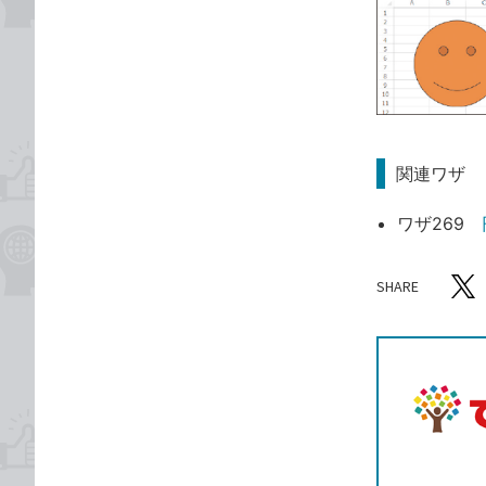
関連ワザ
ワザ269
SHARE
記事をシ
T