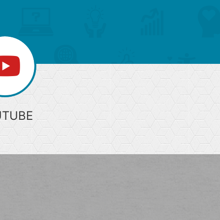
へ
UTUBE