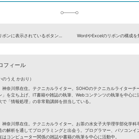
追
加
Officeのリボンに表示されているボタンの機能を確かめる
WordやExcelのリボンの構成
ロフィール
いのうえ かおり）
、神奈川県在住。テクニカルライター。SOHOのテクニカルライターチ
ン」を立ち上げ、IT書籍や雑誌の執筆、Webコンテンツの執筆を中心に
大で「情報処理」の非常勤講師を担当している。
、神奈川県在住。テクニカルライター。お茶の水女子大学理学部化学科
造の解析を通してプログラミングと出会う。プログラマー、パソコンイ
在はコンピューター関係の雑誌や書籍の執筆を中心に活動中。