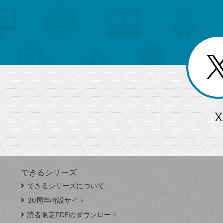
メ
ゴ
索
テ
ニ
リ
ュ
ー
ゴ
ー
一
を
覧
リ
閉
を
じ
閉
ー
る
じ
る
か
ら
急上昇ワード
X
探
Googleスプレッドシート
iPhone
VLOOKUP
す
できるシリーズ
close
できるシリーズについて
閉
ト
じ
ッ
30周年特設サイト
る
プ
読者限定PDFのダウンロード