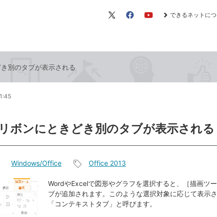
できるネットにつ
X（旧
Facebook
YouTube
Twitter）
きどき別のタブが表示される
1:45
ceのリボンにときどき別のタブが表示される
Windows/Office
Office 2013
記
事
WordやExcelで図形やグラフを選択すると、［描画ツ
ブが追加されます。このような選択対象に応じて表示
タ
「コンテキストタブ」と呼びます。
グ