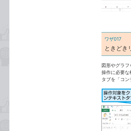
ゴ
な
リ
ブ
ッ
ク
マ
ー
ワザ017
ク
ときどき
に
追
図形やグラフ
加
操作に必要な
タブを「コン