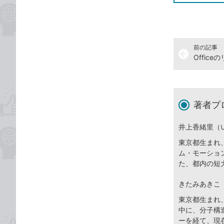
前の記事
arrow_back
著者プ
井上香緒里（
東京都生まれ
ム・モーショ
た、都内の短
きたみあきこ
東京都生まれ
中に、分子構
ーを経て、現