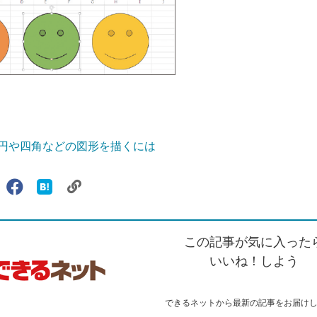
円や四角などの図形を描くには
リ
X（旧
Facebook
は
ェアする
ン
witter）
で
て
ク
で
シ
な
を
シ
ェ
ブ
この記事が気に入った
コ
ェ
ア
ッ
ピ
ア
ク
いいね！しよう
ー
マ
ー
ク
できるネットから最新の記事をお届け
に