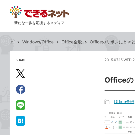
新たな一歩を応援するメディア
Windows/Office
Office全般
Officeのリボンにと
で
き
る
SHARE
2015.07.15 WED 2
記
ネ
事
ッ
を
X（旧
ト
Offi
シ
Twitter）
ェ
で
ア
Facebook
す
シ
で
Office全般
る
ェ
記
シ
LINE
ア
事
ェ
で
カ
ア
送
は
テ
る
て