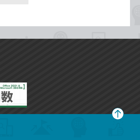
ペ
ー
ジ
上
部