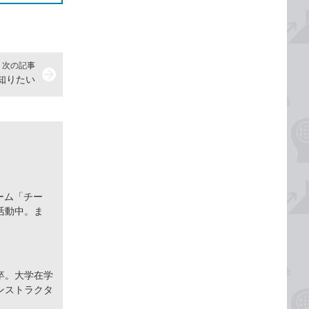
次の記事
arrow_forward
を知りたい
ーム「チー
活動中。ま
卒。大学在学
ンストラクタ