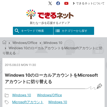
できるネットについて
X（旧
Facebook
YouTube
Twitter）
新たな一歩を応援するメディア
キーワードで検索
カテゴリーから探す
Windows/Office
Windows 10
で
Windows 10のローカルアカウントをMicrosoftアカウントに切
き
り替える
る
ネ
2015.08.03 MON 11:30
ッ
ト
Windows 10のローカルアカウントをMicrosoft
アカウントに切り替える
Windows 10
Windows/Office
記
Microsoftアカウント
Windows 10
事
記