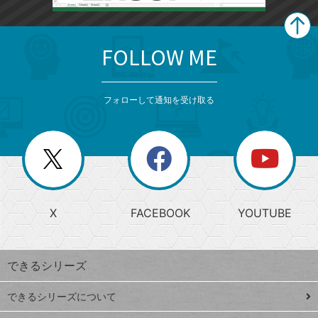
FOLLOW ME
search
format_list_bulleted
検
カ
検
カ
索
テ
メ
ゴ
索
テ
ニ
リ
フォローして通知を受け取る
ゴ
ュ
ー
ー
一
リ
を
覧
閉
を
ー
じ
閉
か
る
じ
る
search
ら
急
X
FACEBOOK
YOUTUBE
探
上
検
昇
索
す
ワ
できるシリーズ
ー
ド
できるシリーズについて
Google
ト