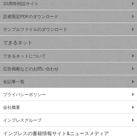
スプレ
ッ
30周年特設サイト
ッドシ
プ
読者限定PDFのダウンロード
ート
ペ
iPhone
ー
サンプルファイルのダウンロード
VLOOKUP
ジ
できるネット
連載
できるネットについて
Excel Q&A
close
閉じ
トイアンナ流仕
広告掲載などのお問い合わせ
る
事術
全記事一覧
PowerAutomate
ではじめる業務
プライバシーポリシー
の完全自動化
会社概要
AI議事録作成術
Windows 11
インプレスグループ
Q&A
インプレスの書籍情報サイト&ニュースメディア