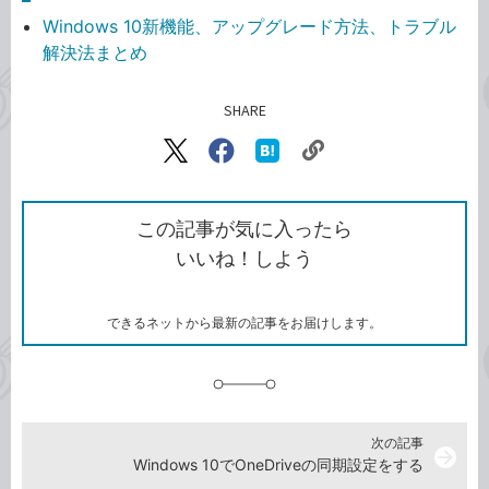
Windows 10新機能、アップグレード方法、トラブル
解決法まとめ
SHARE
記事をシェアする
リ
X（旧
Facebook
は
ン
Twitter）
で
て
ク
で
シ
な
を
シ
ェ
ブ
この記事が気に入ったら
コ
ェ
ア
ッ
いいね！しよう
ピ
ア
ク
ー
マ
ー
ク
できるネットから最新の記事をお届けします。
に
追
加
次の記事
arrow_forward
Windows 10でOneDriveの同期設定をする