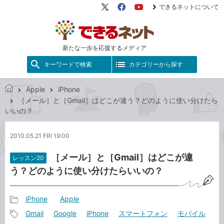
できるネットについて
X（旧
Facebook
YouTube
Twitter）
新たな一歩を応援するメディア
キーワードで検索
カテゴリーから探す
Apple
iPhone
で
［メール］と［Gmail］はどこが違う？どのように使い分けたら
き
いいの？
る
ネ
2010.05.21 FRI 19:00
ッ
ト
［メール］と［Gmail］はどこが違
レッスン20
う？どのように使い分けたらいいの？
iPhone
Apple
記
Gmail
Google
iPhone
スマートフォン
モバイル
事
記