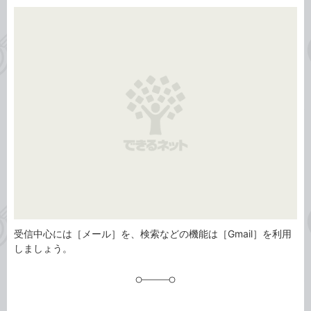
カ
事
テ
タ
ゴ
グ
リ
受信中心には［メール］を、検索などの機能は［Gmail］を利用
しましょう。