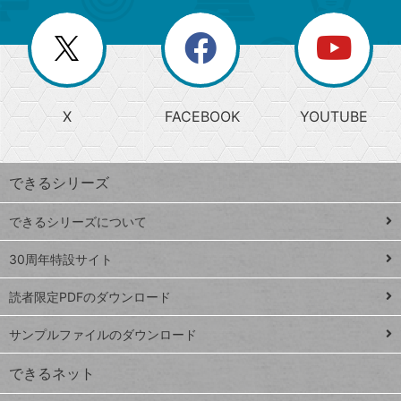
ー
一
リ
を
覧
閉
を
ー
じ
閉
か
る
じ
る
search
ら
急
X
FACEBOOK
YOUTUBE
探
上
検
昇
索
す
ワ
できるシリーズ
ー
ド
できるシリーズについて
Google
ト
スプレ
ッ
30周年特設サイト
ッドシ
プ
読者限定PDFのダウンロード
ート
ペ
iPhone
ー
サンプルファイルのダウンロード
VLOOKUP
ジ
できるネット
連載