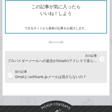
ク
を
シ
ェ
ブ
この記事が気に入ったら
コ
ェ
ア
ッ
いいね！しよう
ピ
ア
ク
ー
マ
ー
ク
できるネットから最新の記事をお届けします。
に
追
加
次の記事
arrow_forward
プロバイダーメールへの返信がGmailのアドレスで送られてしまうのは困る
前の記事
arrow_back
Gmailとi.softbank.jpメールは混ざらないの？