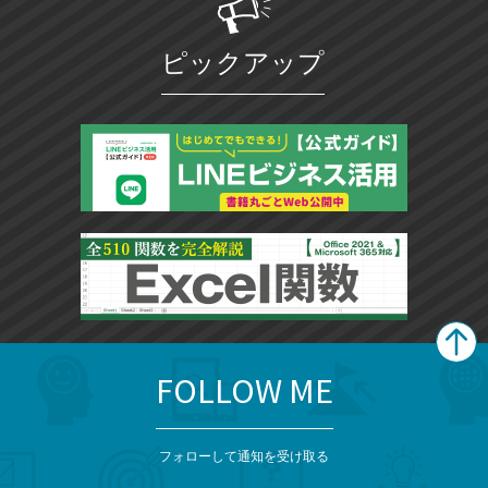
ピックアップ
FOLLOW ME
search
format_list_bulleted
検
カ
検
カ
索
テ
メ
ゴ
索
テ
ニ
リ
フォローして通知を受け取る
ゴ
ュ
ー