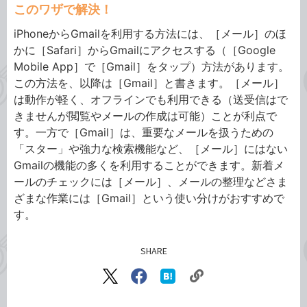
このワザで解決！
iPhoneからGmailを利用する方法には、［メール］のほ
かに［Safari］からGmailにアクセスする（［Google
Mobile App］で［Gmail］をタップ）方法があります。
この方法を、以降は［Gmail］と書きます。［メール］
は動作が軽く、オフラインでも利用できる（送受信はで
きませんが閲覧やメールの作成は可能）ことが利点で
す。一方で［Gmail］は、重要なメールを扱うための
「スター」や強力な検索機能など、［メール］にはない
Gmailの機能の多くを利用することができます。新着メ
ールのチェックには［メール］、メールの整理などさま
ざまな作業には［Gmail］という使い分けがおすすめで
す。
SHARE
記事をシェアする
リ
X（旧
Facebook
は
ン
Twitter）
で
て
で
シ
な