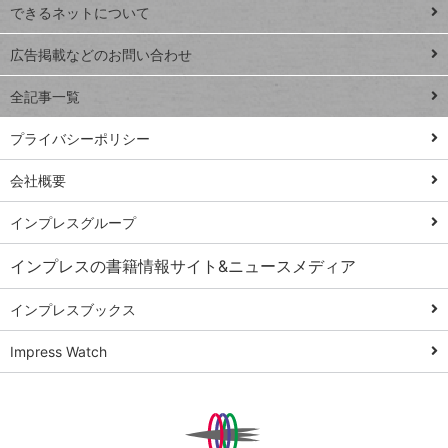
できるネットについて
Excel Q&A
close
閉じ
トイアンナ流仕
広告掲載などのお問い合わせ
る
事術
全記事一覧
PowerAutomate
ではじめる業務
プライバシーポリシー
の完全自動化
会社概要
AI議事録作成術
Windows 11
インプレスグループ
Q&A
インプレスの書籍情報サイト&ニュースメディア
Teams踏み込み
活用術
インプレスブックス
Excel講師の仕事
Impress Watch
術
エクセル時短
パワポ時短