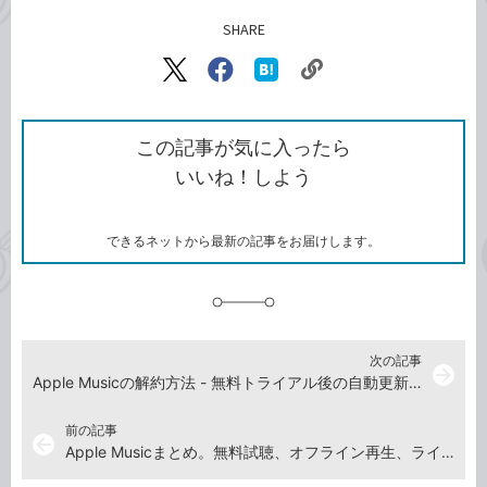
SHARE
記事をシェアする
リ
X（旧
Facebook
は
ン
Twitter）
で
て
ク
で
シ
な
を
シ
ェ
ブ
この記事が気に入ったら
コ
ェ
ア
ッ
いいね！しよう
ピ
ア
ク
ー
マ
ー
ク
できるネットから最新の記事をお届けします。
に
追
加
次の記事
arrow_forward
Apple Musicの解約方法 - 無料トライアル後の自動更新をオフにする【iOS 9対応】
前の記事
arrow_back
Apple Musicまとめ。無料試聴、オフライン再生、ライブラリへの追加方法