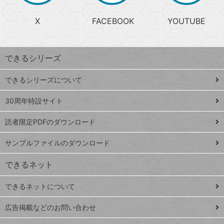
る
search
ら
急
X
FACEBOOK
YOUTUBE
探
上
検
昇
索
す
ワ
できるシリーズ
ー
ド
できるシリーズについて
Google
ト
スプレ
ッ
30周年特設サイト
ッドシ
プ
読者限定PDFのダウンロード
ート
ペ
iPhone
ー
サンプルファイルのダウンロード
VLOOKUP
ジ
できるネット
連載
できるネットについて
Excel Q&A
close
閉じ
トイアンナ流仕
広告掲載などのお問い合わせ
る
事術