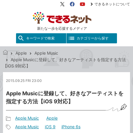
できるネットについて
X（旧
Facebook
YouTube
Twitter）
新たな一歩を応援するメディア
キーワードで検索
カテゴリーから探す
Apple
Apple Music
で
Apple Musicに登録して、好きなアーティストを指定する方法
き
【iOS 9対応】
る
ネ
2015.09.25 FRI 23:00
ッ
ト
Apple Musicに登録して、好きなアーティストを
指定する方法【iOS 9対応】
Apple Music
Apple
記
Apple Music
iOS 9
iPhone 6s
事
記