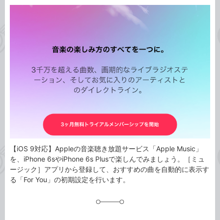
カ
事
テ
タ
ゴ
グ
リ
【iOS 9対応】Appleの音楽聴き放題サービス「Apple Music」
を、iPhone 6sやiPhone 6s Plusで楽しんでみましょう。［ミュ
ージック］アプリから登録して、おすすめの曲を自動的に表示す
る「For You」の初期設定を行います。