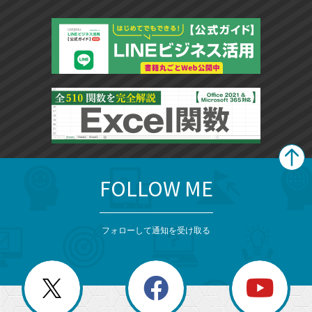
FOLLOW ME
search
format_list_bulleted
検
カ
検
カ
索
テ
メ
ゴ
索
テ
ニ
リ
フォローして通知を受け取る
ゴ
ュ
ー
ー
一
リ
を
覧
閉
を
ー
じ
閉
か
る
じ