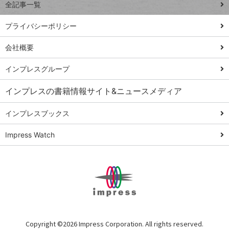
全記事一覧
PowerAutomate
ではじめる業務
プライバシーポリシー
の完全自動化
会社概要
AI議事録作成術
Windows 11
インプレスグループ
Q&A
インプレスの書籍情報サイト&ニュースメディア
Teams踏み込み
活用術
インプレスブックス
Excel講師の仕事
Impress Watch
術
エクセル時短
パワポ時短
Windows Tips
神保町ペロリ旅
俺のメルカリ
Copyright ©
2026 Impress Corporation. All rights reserved.