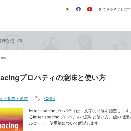
できるネットにつ
X（旧
Facebook
YouTube
Twitter）
ィの意味と使い方
13:00
r-spacingプロパティの意味と使い方
イト制作・運営
CSS3
記
事
letter-spacingプロパティは、文字の間隔を指定します
るletter-spacingプロパティの意味と使い方、値の指
タ
ルコード、使用例について解説します。
グ