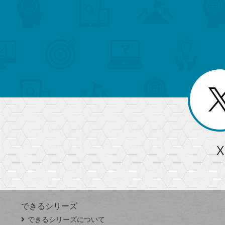
search
format_list_bulleted
検
カ
検
カ
索
テ
メ
ゴ
索
テ
ニ
リ
ュ
ー
ゴ
ー
一
を
覧
リ
閉
を
じ
閉
ー
る
じ
る
か
ら
急上昇ワード
X
探
Googleスプレッドシート
iPhone
VLOOKUP
す
できるシリーズ
close
できるシリーズについて
閉
ト