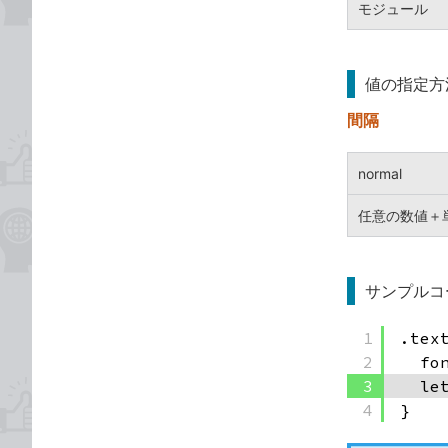
モジュール
値の指定方
間隔
normal
任意の数値＋
サンプルコ
1
.tex
2
fo
3
le
4
}