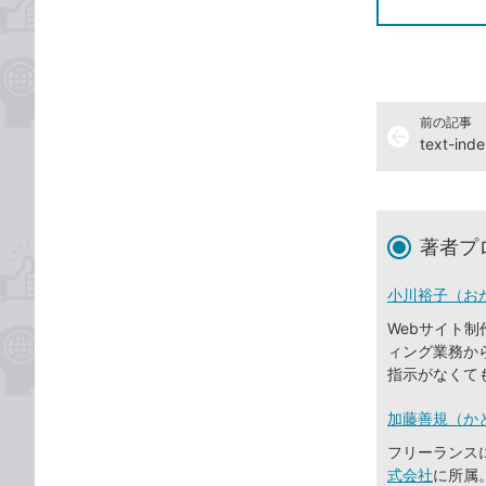
前の記事
arrow_back
text-
著者プ
小川裕子（お
Webサイト制
ィング業務か
指示がなくて
加藤善規（か
フリーランスに
式会社
に所属