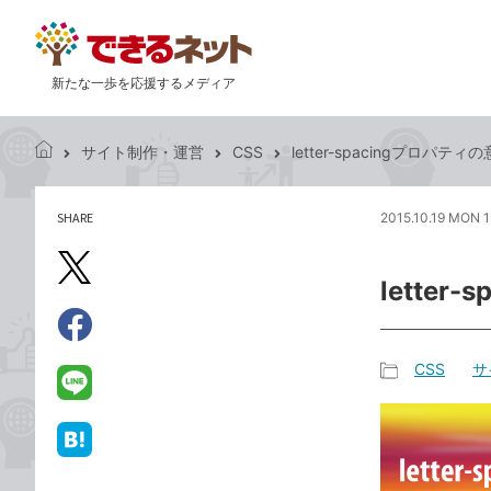
新たな一歩を応援するメディア
サイト制作・運営
CSS
letter-spacingプロパテ
で
き
る
SHARE
2015.10.19 MON 
記
ネ
事
ッ
を
X（旧
ト
lette
シ
Twitter）
ェ
で
ア
Facebook
す
シ
で
CSS
サ
る
ェ
記
シ
LINE
ア
事
ェ
で
カ
ア
送
は
テ
る
て