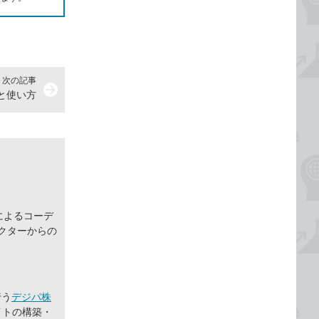
次の記事
arrow_forward
味と使い方
によるコーデ
クターからの
行う
デジパ株
イトの構築・