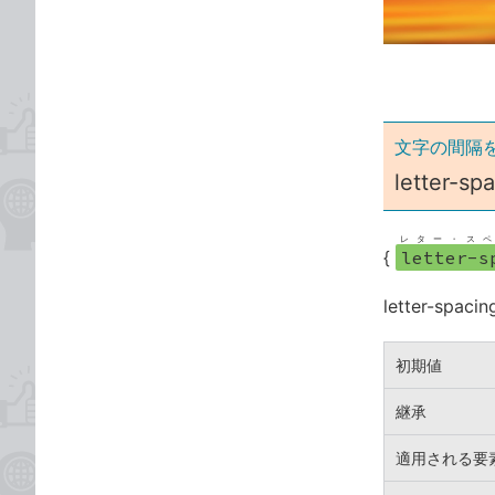
ゴ
な
リ
ブ
ッ
ク
マ
ー
文字の間隔
ク
letter-sp
に
追
レター・スペ
加
{
letter-s
letter-s
初期値
継承
適用される要