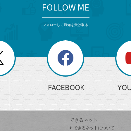
FOLLOW ME
フォローして通知を受け取る
search
検
索
FACEBOOK
YO
できるネット
できるネットについて