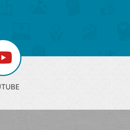
ー
ジ
上
部
へ
UTUBE