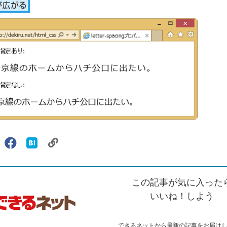
リ
X（旧
Facebook
は
ェアする
ン
witter）
で
て
ク
で
シ
な
を
シ
ェ
ブ
この記事が気に入った
コ
ェ
ア
ッ
ピ
ア
ク
いいね！しよう
ー
マ
ー
ク
できるネットから最新の記事をお届け