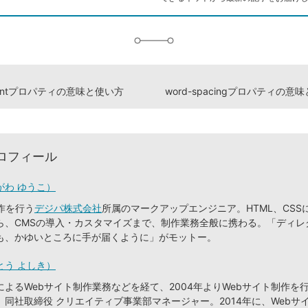
に
追
加
indentプロパティの意味と使い方
word-spacingプロパティの意
ロフィール
がわ ゆうこ）
作を行う
デジパ株式会社
所属のマークアップエンジニア。HTML、CSS
ら、CMSの導入・カスタマイズまで、制作業務全般に携わる。「ディレ
も、かゆいところに手が届くように」がモットー。
とう よしき）
よるWebサイト制作業務などを経て、2004年よりWebサイト制作を
。同社取締役 クリエイティブ事業部マネージャー。2014年に、Webサ