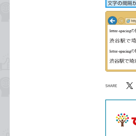
SHARE
記事をシ
T