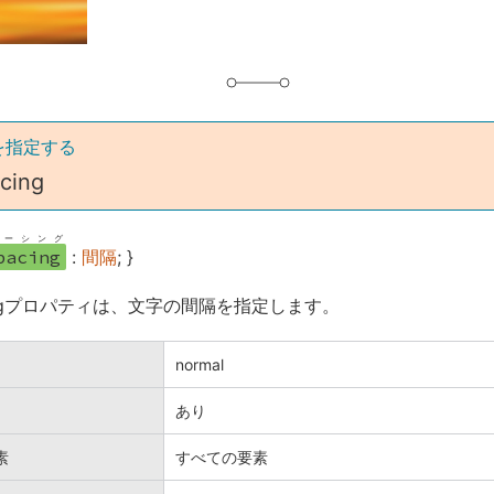
を指定する
acing
ーシング
pacing
:
間隔
; }
pacingプロパティは、文字の間隔を指定します。
normal
あり
素
すべての要素