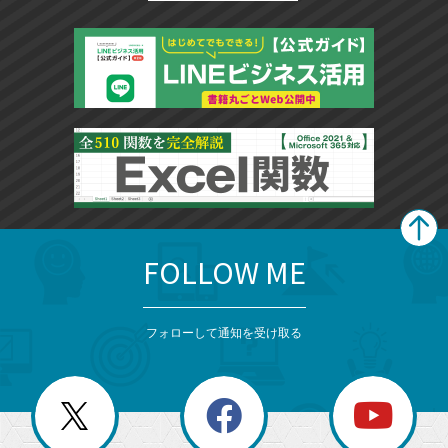
FOLLOW ME
search
format_list_bulleted
検
カ
検
カ
索
テ
メ
ゴ
索
テ
ニ
リ
フォローして通知を受け取る
ゴ
ュ
ー
ー
一
リ
を
覧
閉
を
ー
じ
閉
か
る
じ