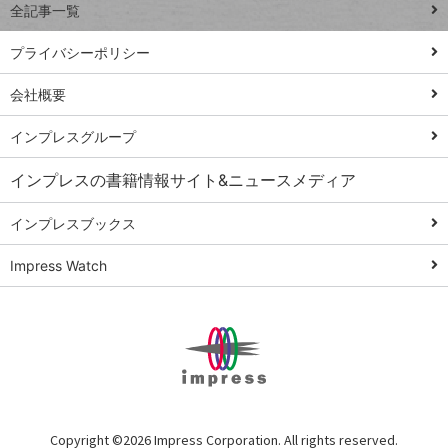
全記事一覧
PowerAutomate
ではじめる業務
プライバシーポリシー
の完全自動化
会社概要
AI議事録作成術
Windows 11
インプレスグループ
Q&A
インプレスの書籍情報サイト&ニュースメディア
Teams踏み込み
活用術
インプレスブックス
Excel講師の仕事
Impress Watch
術
エクセル時短
パワポ時短
Windows Tips
神保町ペロリ旅
俺のメルカリ
Copyright ©
2026 Impress Corporation. All rights reserved.