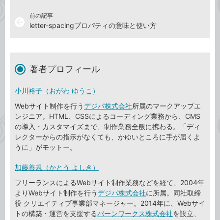
前の記事
arrow_back
letter-spacingプロパティの意味と使い方
著者プロフィール
小川裕子（おがわ ゆうこ）
Webサイト制作を行う
デジパ株式会社
所属のマークアップエ
ンジニア。HTML、CSSによるコーディング業務から、CMS
の導入・カスタマイズまで、制作業務全般に携わる。「ディ
レクターからの指示がなくても、かゆいところに手が届くよ
うに」がモットー。
加藤善規（かとう よしき）
フリーランスによるWebサイト制作業務などを経て、2004年
よりWebサイト制作を行う
デジパ株式会社
に所属。同社取締
役 クリエイティブ事業部マネージャー。2014年に、Webサイ
トの構築・運営を支援する
バーンワークス株式会社
を設立、