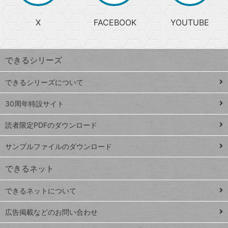
る
search
ら
急
X
FACEBOOK
YOUTUBE
探
上
検
昇
索
す
ワ
できるシリーズ
ー
ド
できるシリーズについて
Google
ト
スプレ
ッ
30周年特設サイト
ッドシ
プ
読者限定PDFのダウンロード
ート
ペ
iPhone
ー
サンプルファイルのダウンロード
VLOOKUP
ジ
できるネット
連載
できるネットについて
Excel Q&A
close
閉じ
トイアンナ流仕
広告掲載などのお問い合わせ
る
事術