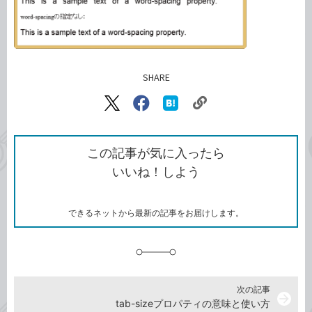
SHARE
記事をシェアする
リ
X（旧
Facebook
は
ン
Twitter）
で
て
ク
で
シ
な
を
シ
ェ
ブ
この記事が気に入ったら
コ
ェ
ア
ッ
いいね！しよう
ピ
ア
ク
ー
マ
ー
ク
できるネットから最新の記事をお届けします。
に
追
加
次の記事
arrow_forward
tab-sizeプロパティの意味と使い方