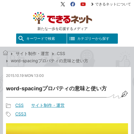
できるネットについて
X（旧
Facebook
YouTube
Twitter）
新たな一歩を応援するメディア
キーワードで検索
カテゴリーから探す
サイト制作・運営
CSS
で
word-spacingプロパティの意味と使い方
き
る
2015.10.19 MON 13:00
ネ
ッ
word-spacingプロパティの意味と使い方
ト
CSS
サイト制作・運営
記
CSS3
事
記
カ
事
テ
タ