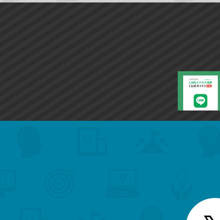
search
format_list_bulleted
検
カ
検
カ
索
テ
メ
ゴ
索
テ
ニ
リ
ュ
ー
ゴ
ー
一
を
覧
リ
閉
を