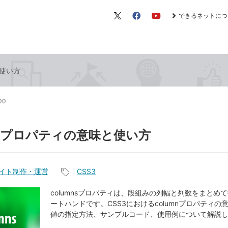
できるネットにつ
X（旧
Facebook
YouTube
Twitter）
と使い方
:00
mnsプロパティの意味と使い方
イト制作・運営
CSS3
記
事
columnsプロパティは、段組みの列幅と列数をまとめ
ートハンドです。CSS3におけるcolumnプロパティの
タ
値の指定方法、サンプルコード、使用例について解説
グ