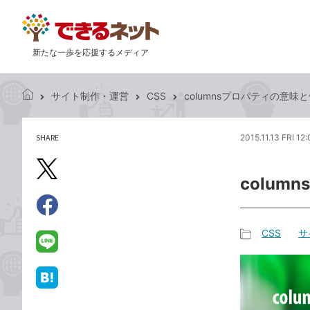
新たな一歩を応援するメディア
サイト制作・運営
CSS
columnsプロパティの意味
で
き
る
SHARE
2015.11.13 FRI 12
記
ネ
事
ッ
を
X（旧
ト
colu
シ
Twitter）
ェ
で
ア
Facebook
す
シ
で
CSS
サ
る
ェ
記
シ
LINE
ア
事
ェ
で
カ
ア
送
は
テ
る
て