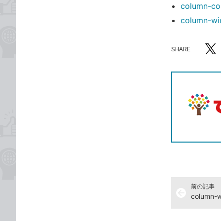
column
column
SHARE
記事をシ
T
前の記事
arrow_back
colum