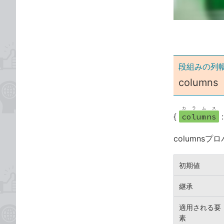
ゴ
な
リ
ブ
ッ
ク
マ
ー
段組みの列
ク
columns
に
追
カラムス
加
{
columns
column
初期値
継承
適用される要
素