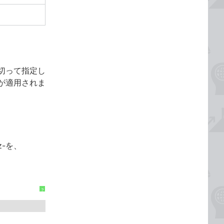
切って指定し
が適用されま
z-を、
?