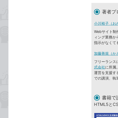
著者プ
小川裕子（お
Webサイト制
ィング業務か
指示がなくて
加藤善規（か
フリーランスに
式会社
に所属
運営を支援す
での講演、執
書籍で
HTML5と