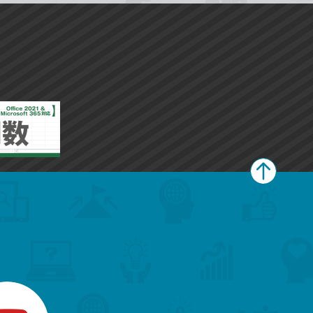
ペ
ー
ジ
上
部
へ