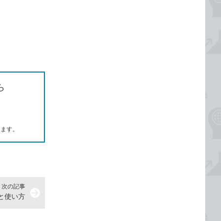
ら
します。
次の記事
arrow_forward
味と使い方