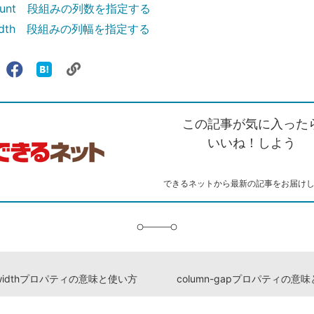
-count 段組みの列数を指定する
-width 段組みの列幅を指定する
リ
X（旧
Facebook
は
ェアする
ン
witter）
で
て
ク
で
シ
な
を
シ
ェ
ブ
この記事が気に入った
コ
ェ
ア
ッ
ピ
ア
ク
いいね！しよう
ー
マ
ー
ク
できるネットから最新の記事をお届け
に
追
加
n-widthプロパティの意味と使い方
column-gapプロパティの意