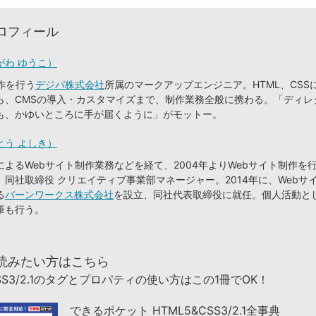
ロフィール
がわ ゆうこ）
作を行う
デジパ株式会社
所属のマークアップエンジニア。HTML、CSS
ら、CMSの導入・カスタマイズまで、制作業務全般に携わる。「ディレ
も、かゆいところに手が届くように」がモットー。
とう よしき）
よるWebサイト制作業務などを経て、2004年よりWebサイト制作を
。同社取締役 クリエイティブ事業部マネージャー。2014年に、Webサ
る
バーンワークス株式会社
を設立、同社代表取締役に就任。個人活動と
筆も行う。
読みたい方はこちら
CSS3/2.1のタグとプロパティの使い方はこの1冊でOK！
できるポケット HTML5&CSS3/2.1全事典