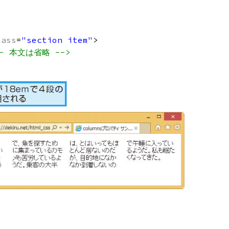
lass
=
"section item"
>
-- 本文は省略 -->