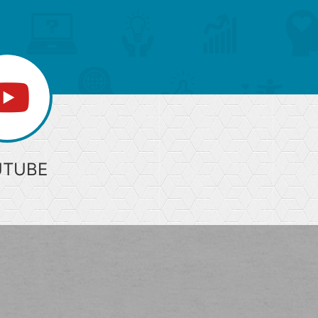
へ
UTUBE