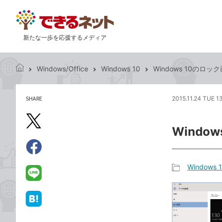
新たな一歩を応援するメディア
Windows/Office
Windows 10
Windows 10の
で
き
る
SHARE
2015.11.24 TUE 1
記
ネ
事
ッ
を
X（旧
ト
Wind
シ
Twitter）
ェ
で
ア
Facebook
す
シ
で
Windows 
る
ェ
記
シ
LINE
ア
事
ェ
で
カ
ア
送
は
テ
る
て