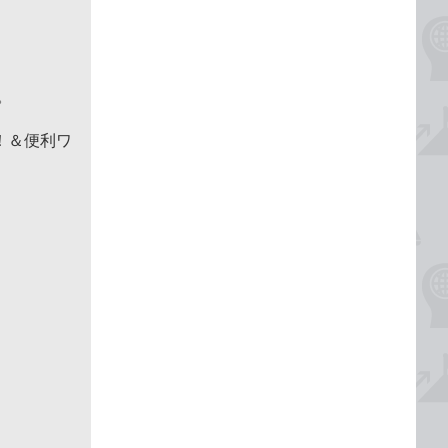
。
た！＆便利ワ