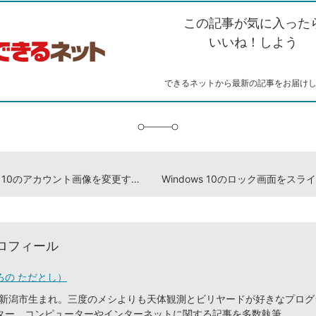
ク
を
シ
ェ
ブ
この記事が気に入った
コ
ェ
ア
ッ
ピ
ア
ク
いいね！しよう
ー
マ
ー
ク
できるネットから最新の記事をお届け
に
追
加
Windows 10のアカウント画像を変更するには
ロフィール
ろの ただとし）
潟県新潟市生まれ。三度のメシよりも天体観測とビリヤードが好きなプロ
ター。コンピューターやインターネットに関する記事を多数執筆。