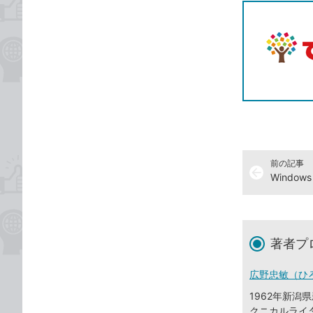
前の記事
arrow_back
著者プ
広野忠敏（ひ
1962年新
クニカルライ