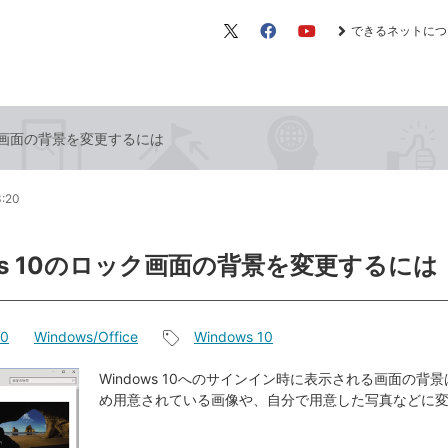
できるネットにつ
X（旧
Facebook
YouTube
Twitter）
ロック画面の背景を変更するには
3:20
ows 10のロック画面の背景を変更するには
10
Windows/Office
Windows 10
記
事
Windows 10へのサインイン時に表示される画面の背
め用意されている画像や、自分で用意した写真などに
タ
グ