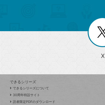
メ
ゴ
索
テ
ニ
リ
ュ
ー
ゴ
ー
一
を
覧
リ
閉
を
じ
閉
ー
る
じ
る
か
ら
急上昇ワード
X
探
Googleスプレッドシート
iPhone
VLOOKUP
す
できるシリーズ
close
できるシリーズについて
閉
ト
じ
ッ
30周年特設サイト
る
プ
読者限定PDFのダウンロード