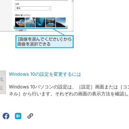
Windows 10の設定を変更するには
Windows 10パソコンの設定は、［設定］画面または［
ネル］から行います。それぞれの画面の表示方法を確認し
リ
X（旧
Facebook
は
ェアする
ン
witter）
で
て
で
シ
な