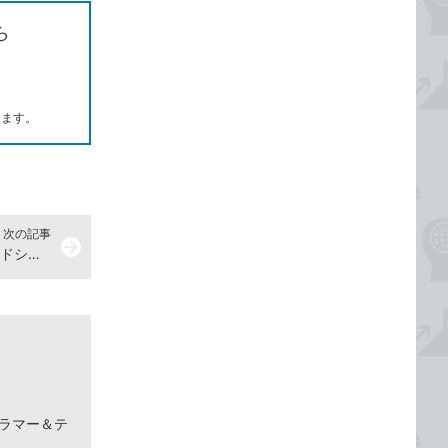
ら
します。
次の記事
arrow_forward
Windows 10のロック画面をスライドショーにするには
グラマー＆テ