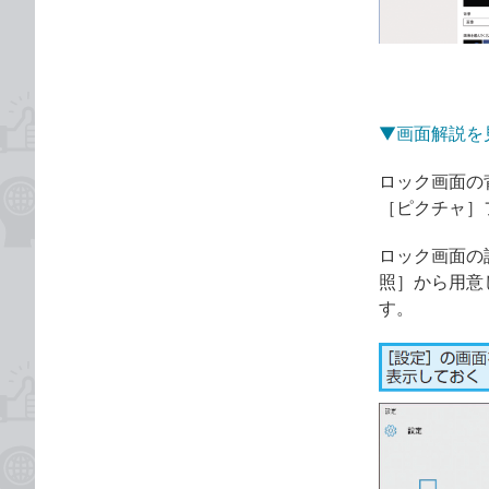
ゴ
な
リ
ブ
ッ
ク
マ
▼画面解説を
ー
ク
ロック画面の
に
［ピクチャ］
追
加
ロック画面の
照］から用意
す。