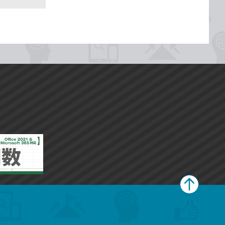
ペ
ー
ジ
上
部