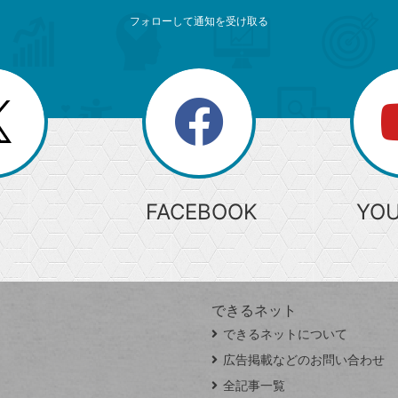
フォローして通知を受け取る
search
検
索
FACEBOOK
YO
できるネット
できるネットについて
広告掲載などのお問い合わせ
全記事一覧