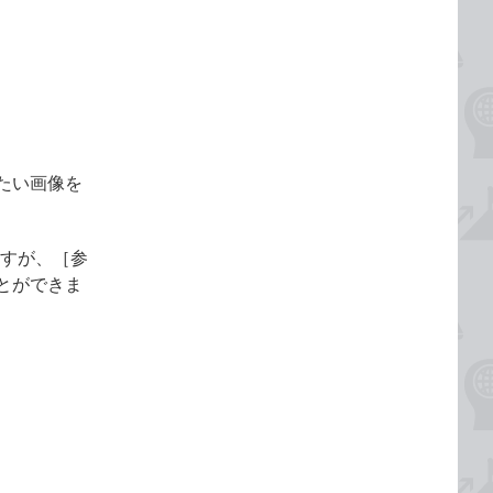
たい画像を
ますが、［参
とができま