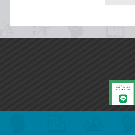
search
format_list_bulleted
検
カ
検
カ
索
テ