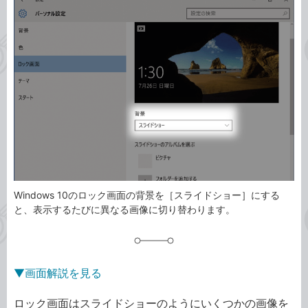
事
テ
タ
ゴ
グ
リ
Windows 10のロック画面の背景を［スライドショー］にする
と、表示するたびに異なる画像に切り替わります。
▼画面解説を見る
ロック画面はスライドショーのようにいくつかの画像を