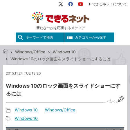
できるネットについて
X（旧
Facebook
YouTube
Twitter）
新たな一歩を応援するメディア
キーワードで検索
カテゴリーから探す
Windows/Office
Windows 10
で
Windows 10のロック画面をスライドショーにするには
き
る
2015.11.24 TUE 13:20
ネ
ッ
Windows 10のロック画面をスライドショーにす
ト
るには
Windows 10
Windows/Office
記
Windows 10
事
記
カ