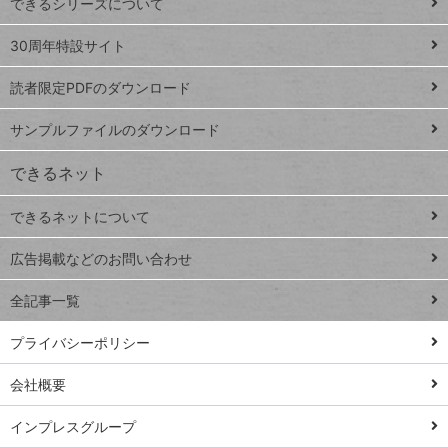
できるシリーズについて
Google
ト
スプレ
ッ
30周年特設サイト
ッドシ
プ
読者限定PDFのダウンロード
ート
ペ
iPhone
ー
サンプルファイルのダウンロード
VLOOKUP
ジ
できるネット
連載
できるネットについて
Excel Q&A
close
閉じ
トイアンナ流仕
広告掲載などのお問い合わせ
る
事術
全記事一覧
PowerAutomate
ではじめる業務
プライバシーポリシー
の完全自動化
会社概要
AI議事録作成術
Windows 11
インプレスグループ