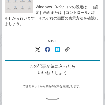
Windows 10パソコンの設定は、［設
定］画面または［コントロールパネ
ル］から行います。それぞれの画面の表示方法を確認し
ましょう。
SHARE
記事をシェアする
リ
X（旧
Facebook
は
ン
Twitter）
で
て
ク
で
シ
な
を
シ
ェ
ブ
この記事が気に入ったら
コ
ェ
ア
ッ
いいね！しよう
ピ
ア
ク
ー
マ
ー
ク
できるネットから最新の記事をお届けします。
に
追
加