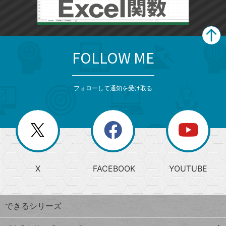
FOLLOW ME
search
format_list_bulleted
検
カ
検
カ
索
テ
メ
ゴ
索
テ
ニ
リ
フォローして通知を受け取る
ゴ
ュ
ー
ー
一
リ
を
覧
閉
を
ー
じ
閉
か
る
じ
る
search
ら
急
X
FACEBOOK
YOUTUBE
探
上
検
昇
索
す
ワ
できるシリーズ
ー
ド