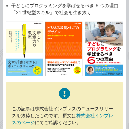
子どもにプログラミングを学ばせるべき 6 つの理由
「21 世紀型スキル」で社会を生き抜く
この記事は株式会社インプレスのニュースリリー
スを抜粋したものです。原文は
株式会社インプレ
スのページ
にてご確認ください。