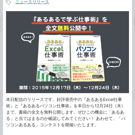
ニュースリリース
事
記
カ
事
テ
タ
ゴ
グ
リ
本日配信のリリースです。好評発売中の『あるあるExcel仕事
術』と『あるあるパソコン仕事術』を本日から12月24日（木）
まで、書籍の全文を無料公開します。ぜひこの機会に「あるあ
る」と当てはまるのか確認してみてください！ あわせて、「パ
ソコンあるある」コンテストを開催いたします。