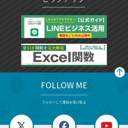
FOLLOW ME
search
format_list_bulleted
検
カ
検
カ
索
テ
メ
ゴ
索
テ
ニ
リ
フォローして通知を受け取る
ゴ
ュ
ー
ー
一
リ
を
覧
閉
を
ー