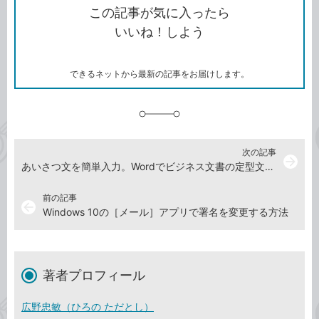
を
シ
ェ
ブ
この記事が気に入ったら
コ
ェ
ア
ッ
いいね！しよう
ピ
ア
ク
ー
マ
ー
ク
できるネットから最新の記事をお届けします。
に
追
加
次の記事
arrow_forward
あいさつ文を簡単入力。Wordでビジネス文書の定型文を自動挿入する方法
前の記事
arrow_back
Windows 10の［メール］アプリで署名を変更する方法
著者プロフィール
広野忠敏（ひろの ただとし）