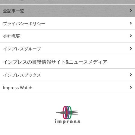
る
事術
全記事一覧
PowerAutomate
ではじめる業務
プライバシーポリシー
の完全自動化
会社概要
AI議事録作成術
Windows 11
インプレスグループ
Q&A
インプレスの書籍情報サイト&ニュースメディア
Teams踏み込み
活用術
インプレスブックス
Excel講師の仕事
Impress Watch
術
エクセル時短
パワポ時短
Windows Tips
神保町ペロリ旅