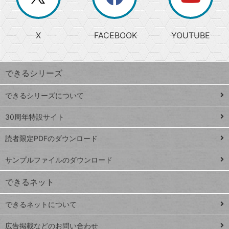
じ
閉
か
る
じ
る
search
ら
急
X
FACEBOOK
YOUTUBE
探
上
検
昇
索
す
ワ
できるシリーズ
ー
ド
できるシリーズについて
Google
ト
スプレ
ッ
30周年特設サイト
ッドシ
プ
読者限定PDFのダウンロード
ート
ペ
iPhone
ー
サンプルファイルのダウンロード
VLOOKUP
ジ
できるネット
連載
できるネットについて
Excel Q&A
close
閉じ
トイアンナ流仕
広告掲載などのお問い合わせ