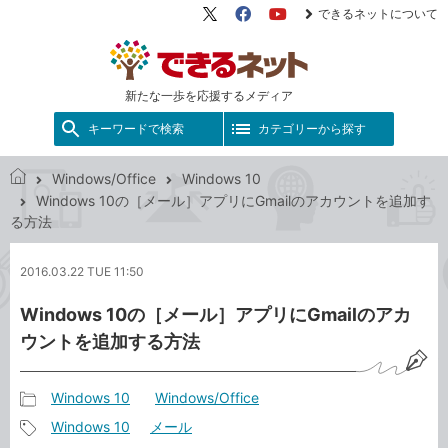
できるネットについて
X（旧
Facebook
YouTube
Twitter）
新たな一歩を応援するメディア
キーワードで検索
カテゴリーから探す
Windows/Office
Windows 10
で
Windows 10の［メール］アプリにGmailのアカウントを追加す
き
る方法
る
ネ
2016.03.22 TUE 11:50
ッ
ト
Windows 10の［メール］アプリにGmailのアカ
ウントを追加する方法
Windows 10
Windows/Office
記
Windows 10
メール
事
記