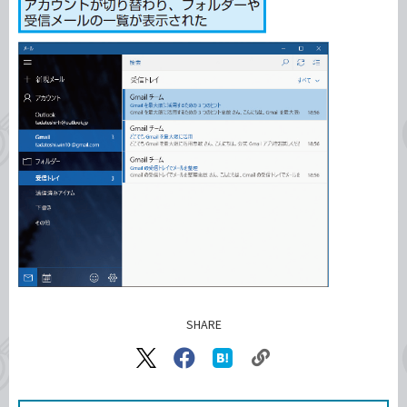
SHARE
記事をシェアする
リ
X（旧
Facebook
は
ン
Twitter）
で
て
ク
で
シ
な