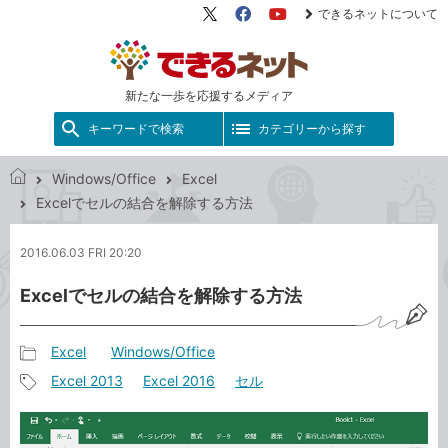
できるネットについて
X（旧
Facebook
YouTube
Twitter）
新たな一歩を応援するメディア
キーワードで検索
カテゴリーから探す
Windows/Office
Excel
で
Excelでセルの結合を解除する方法
き
る
2016.06.03 FRI 20:20
ネ
ッ
Excelでセルの結合を解除する方法
ト
Excel
Windows/Office
記
Excel 2013
Excel 2016
セル
事
記
カ
事
テ
タ