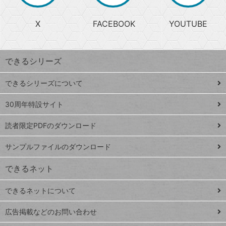
る
search
ら
急
X
FACEBOOK
YOUTUBE
探
上
検
昇
索
す
ワ
できるシリーズ
ー
ド
できるシリーズについて
Google
ト
スプレ
ッ
30周年特設サイト
ッドシ
プ
読者限定PDFのダウンロード
ート
ペ
iPhone
ー
サンプルファイルのダウンロード
VLOOKUP
ジ
できるネット
連載
できるネットについて
Excel Q&A
close
閉じ
トイアンナ流仕
広告掲載などのお問い合わせ
る
事術