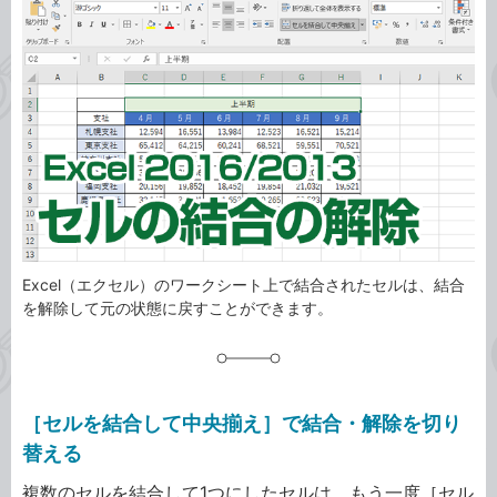
ゴ
グ
リ
Excel（エクセル）のワークシート上で結合されたセルは、結合
を解除して元の状態に戻すことができます。
［セルを結合して中央揃え］で結合・解除を切り
替える
複数のセルを結合して1つにしたセルは、もう一度［セル