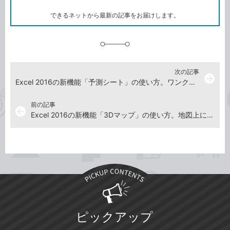
ー
ク
できるネットから最新の記事をお届けします。
に
追
加
次の記事
arrow_forward
Excel 2016の新機能「予測シート」の使い方。ワンクリックで将来の数値をグラフ化！
前の記事
arrow_back
Excel 2016の新機能「3Dマップ」の使い方。地図上にグラフを作成できる！
ピックアップ