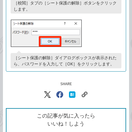
［校閲］タブの［シート保護の解除］ボタンをクリック
します。
［シート保護の解除］ダイアログボックスが表示された
ら、パスワードを入力して［OK］をクリックします。
SHARE
記事をシェアする
リ
X（旧
Facebook
は
ン
Twitter）
で
て
ク
で
シ
な
を
シ
ェ
ブ
この記事が気に入ったら
コ
ェ
ア
ッ
いいね！しよう
ピ
ア
ク
ー
マ