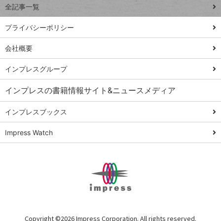
全記事一覧
PowerAutomate
ではじめる業務
プライバシーポリシー
の完全自動化
会社概要
AI議事録作成術
Windows 11
インプレスグループ
Q&A
インプレスの書籍情報サイト&ニュースメディア
Teams踏み込み
活用術
インプレスブックス
Excel講師の仕事
Impress Watch
術
エクセル時短
パワポ時短
Windows Tips
神保町ペロリ旅
俺のメルカリ
Copyright ©
2026 Impress Corporation. All rights reserved.