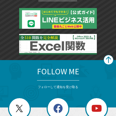
FOLLOW ME
search
format_list_bulleted
検
カ
検
カ
索
テ
メ
ゴ
索
テ
ニ
リ
フォローして通知を受け取る
ゴ
ュ
ー
ー
一
リ
を
覧
閉
を
ー
じ
閉
か
る
じ