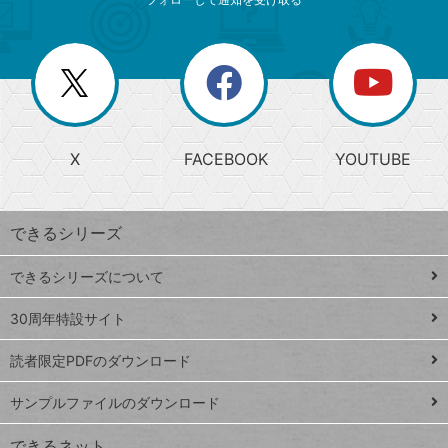
ニ
リ
ゴ
ュ
ー
ー
一
リ
を
覧
閉
を
ー
じ
閉
か
る
じ
る
search
ら
急
X
FACEBOOK
YOUTUBE
探
上
検
昇
索
す
ワ
できるシリーズ
ー
ド
できるシリーズについて
Google
ト
スプレ
ッ
30周年特設サイト
ッドシ
プ
読者限定PDFのダウンロード
ート
ペ
iPhone
ー
サンプルファイルのダウンロード
VLOOKUP
ジ
できるネット