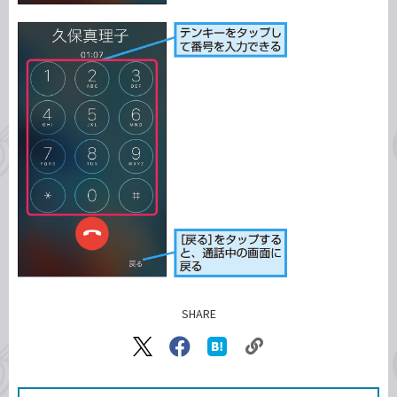
SHARE
記事をシェアする
リ
X（旧
Facebook
は
ン
Twitter）
で
て
ク
で
シ
な