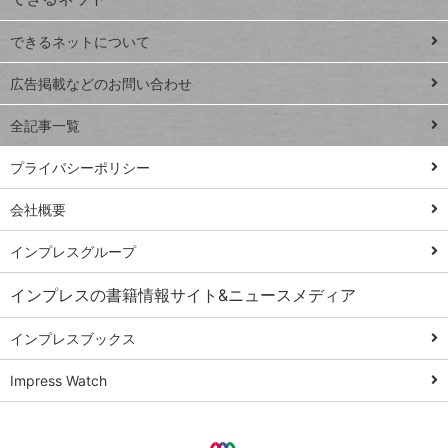
連載
できるネットについて
Excel Q&A
close
閉じ
トイアンナ流仕
広告掲載などのお問い合わせ
る
事術
全記事一覧
PowerAutomate
ではじめる業務
プライバシーポリシー
の完全自動化
会社概要
AI議事録作成術
Windows 11
インプレスグループ
Q&A
インプレスの書籍情報サイト&ニュースメディア
Teams踏み込み
活用術
インプレスブックス
Excel講師の仕事
Impress Watch
術
エクセル時短