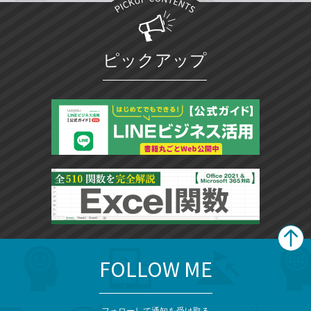
ピックアップ
FOLLOW ME
search
format_list_bulleted
検
カ
検
カ
索
テ
メ
ゴ
索
テ
フォローして通知を受け取る