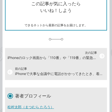
を
シ
ェ
ブ
この記事が気に入ったら
コ
ェ
ア
ッ
いいね！しよう
ピ
ア
ク
ー
マ
ー
ク
できるネットから最新の記事をお届けします。
に
追
加
次の記事
arrow_forward
iPhoneのロック画面から「110番」や「119番」の緊急電話をかける方法
前の記事
arrow_back
iPhoneで大事な会議中に電話がかかってきたとき、着信音をすぐ消す方法
著者プロフィール
松村太郎（まつむら たろう）