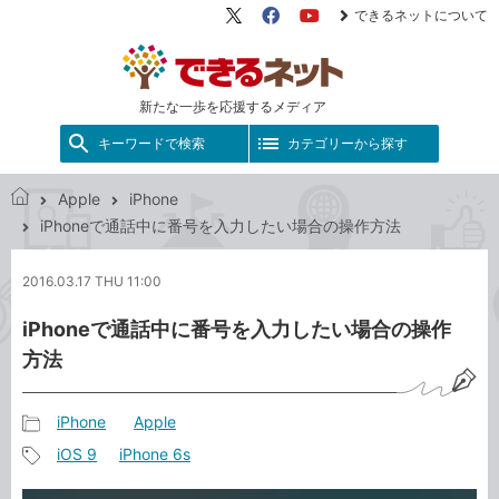
できるネットについて
X（旧
Facebook
YouTube
Twitter）
新たな一歩を応援するメディア
キーワードで検索
カテゴリーから探す
Apple
iPhone
で
iPhoneで通話中に番号を入力したい場合の操作方法
き
る
2016.03.17 THU 11:00
ネ
ッ
iPhoneで通話中に番号を入力したい場合の操作
ト
方法
iPhone
Apple
記
iOS 9
iPhone 6s
事
記
カ