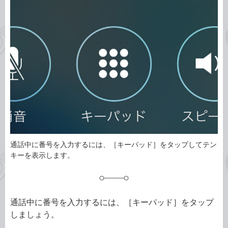
事
テ
タ
ゴ
グ
リ
通話中に番号を入力するには、［キーパッド］をタップしてテン
キーを表示します。
通話中に番号を入力するには、［キーパッド］をタップ
しましょう。