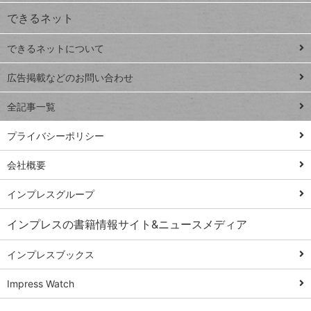
できるネット
連載
できるネットについて
Excel Q&A
close
閉じ
トイアンナ流仕
広告掲載などのお問い合わせ
る
事術
全記事一覧
PowerAutomate
ではじめる業務
プライバシーポリシー
の完全自動化
会社概要
AI議事録作成術
Windows 11
インプレスグループ
Q&A
インプレスの書籍情報サイト&ニュースメディア
Teams踏み込み
活用術
インプレスブックス
Excel講師の仕事
Impress Watch
術
エクセル時短