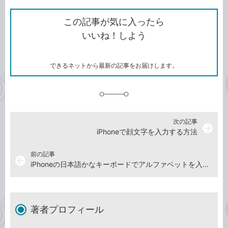
ク
で
シ
な
を
シ
ェ
ブ
この記事が気に入ったら
コ
ェ
ア
ッ
いいね！しよう
ピ
ア
ク
ー
マ
ー
ク
できるネットから最新の記事をお届けします。
に
追
加
次の記事
arrow_forward
iPhoneで顔文字を入力する方法
前の記事
arrow_back
iPhoneの日本語かなキーボードでアルファベットを入力する方法
著者プロフィール