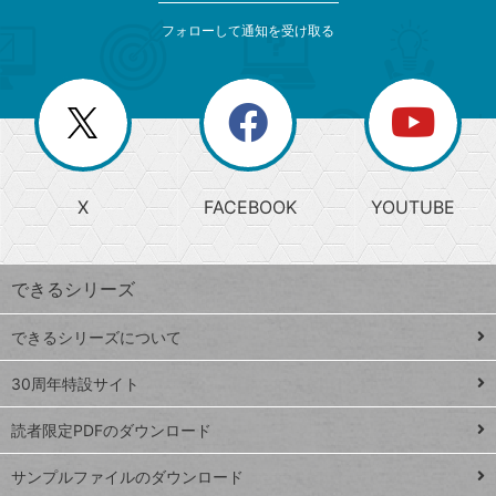
メ
ゴ
索
テ
ニ
リ
フォローして通知を受け取る
ゴ
ュ
ー
ー
一
リ
を
覧
閉
を
ー
じ
閉
か
る
じ
る
search
ら
急
X
FACEBOOK
YOUTUBE
探
上
検
昇
索
す
ワ
できるシリーズ
ー
ド
できるシリーズについて
Google
ト
スプレ
ッ
30周年特設サイト
ッドシ
プ
読者限定PDFのダウンロード
ート
ペ
iPhone
ー
サンプルファイルのダウンロード
VLOOKUP
ジ