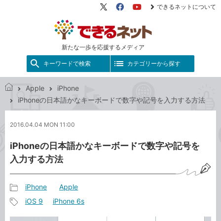
できるネットについて
X（旧
Facebook
YouTube
Twitter）
新たな一歩を応援するメディア
キーワードで検索
カテゴリーから探す
Apple
iPhone
で
iPhoneの日本語かなキーボードで数字や記号を入力する方法
き
る
2016.04.04 MON 11:00
ネ
ッ
iPhoneの日本語かなキーボードで数字や記号を
ト
入力する方法
iPhone
Apple
記
iOS 9
iPhone 6s
事
記
カ