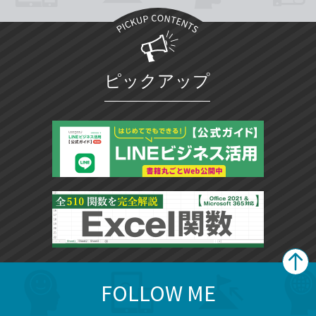
ピックアップ
FOLLOW ME
search
format_list_bulleted
検
カ
検
カ
索
テ