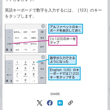
英語キーボードで数字を入力するには、［123］のキー
をタップします。
SHARE
記事をシェアする
リ
X（旧
Facebook
は
ン
Twitter）
で
て