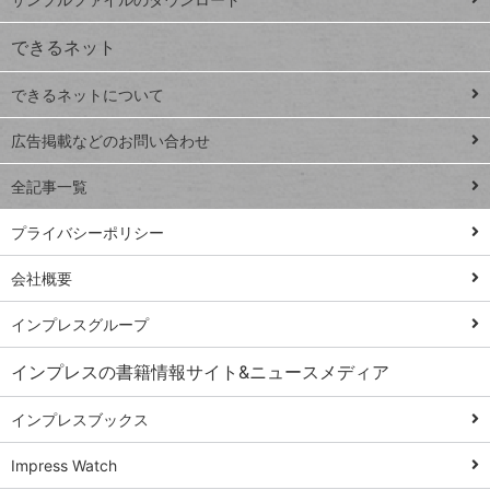
VLOOKUP
ジ
できるネット
連載
できるネットについて
Excel Q&A
close
閉じ
トイアンナ流仕
広告掲載などのお問い合わせ
る
事術
全記事一覧
PowerAutomate
ではじめる業務
プライバシーポリシー
の完全自動化
会社概要
AI議事録作成術
Windows 11
インプレスグループ
Q&A
インプレスの書籍情報サイト&ニュースメディア
Teams踏み込み
活用術
インプレスブックス
Excel講師の仕事
Impress Watch
術