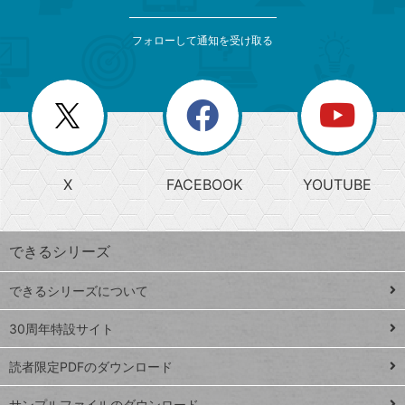
検
カ
索
テ
メ
ゴ
索
テ
ニ
リ
フォローして通知を受け取る
ゴ
ュ
ー
ー
一
リ
を
覧
閉
を
ー
じ
閉
か
る
じ
る
search
ら
急
X
FACEBOOK
YOUTUBE
探
上
検
昇
索
す
ワ
できるシリーズ
ー
ド
できるシリーズについて
Google
ト
スプレ
ッ
30周年特設サイト
ッドシ
プ
読者限定PDFのダウンロード
ート
ペ
iPhone
ー
サンプルファイルのダウンロード