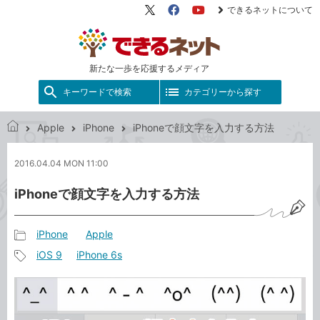
できるネットについて
X（旧
Facebook
YouTube
Twitter）
新たな一歩を応援するメディア
キーワードで検索
カテゴリーから探す
Apple
iPhone
iPhoneで顔文字を入力する方法
で
き
2016.04.04 MON 11:00
る
ネ
iPhoneで顔文字を入力する方法
ッ
ト
iPhone
Apple
記
iOS 9
iPhone 6s
事
記
カ
事
テ
タ
ゴ
グ