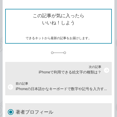
ン
Twitter）
で
て
ク
で
シ
な
を
シ
ェ
ブ
この記事が気に入ったら
コ
ェ
ア
ッ
いいね！しよう
ピ
ア
ク
ー
マ
ー
ク
できるネットから最新の記事をお届けします。
に
追
加
次の記事
arrow_forward
iPhoneで利用できる絵文字の種類は？
前の記事
arrow_back
iPhoneの日本語かなキーボードで数字や記号を入力する方法
著者プロフィール