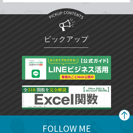
ピックアップ
FOLLOW ME
search
format_list_bulleted
検
カ