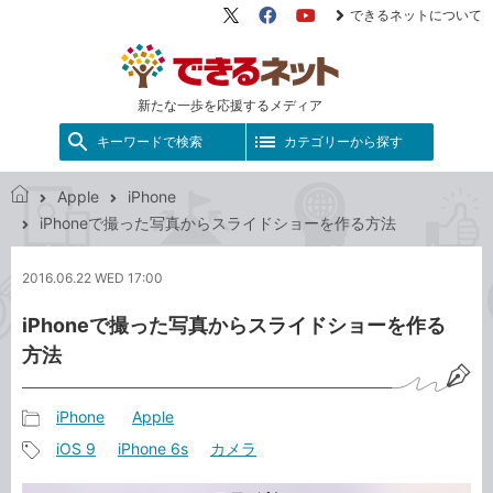
できるネットについて
X（旧
Facebook
YouTube
Twitter）
新たな一歩を応援するメディア
キーワードで検索
カテゴリーから探す
Apple
iPhone
で
iPhoneで撮った写真からスライドショーを作る方法
き
る
2016.06.22 WED 17:00
ネ
ッ
iPhoneで撮った写真からスライドショーを作る
ト
方法
iPhone
Apple
記
iOS 9
iPhone 6s
カメラ
事
記
カ