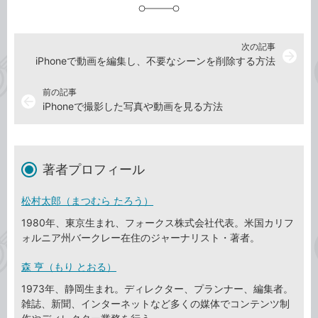
加
次の記事
arrow_forward
iPhoneで動画を編集し、不要なシーンを削除する方法
前の記事
arrow_back
iPhoneで撮影した写真や動画を見る方法
著者プロフィール
松村太郎（まつむら たろう）
1980年、東京生まれ、フォークス株式会社代表。米国カリフ
ォルニア州バークレー在住のジャーナリスト・著者。
森 亨（もり とおる）
1973年、静岡生まれ。ディレクター、プランナー、編集者。
雑誌、新聞、インターネットなど多くの媒体でコンテンツ制