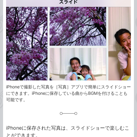
事
テ
タ
ゴ
グ
リ
iPhoneで撮影した写真を［写真］アプリで簡単にスライドショー
にできます。iPhoneに保存している曲からBGMを付けることも
可能です。
iPhoneに保存された写真は、スライドショーで楽しむこ
とができます。