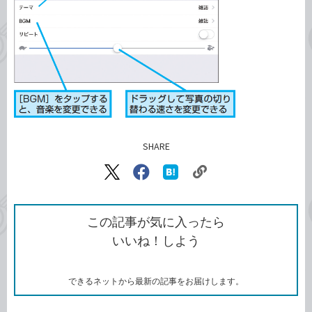
SHARE
記事をシェアする
リ
X（旧
Facebook
は
ン
Twitter）
で
て
ク
で
シ
な
を
シ
ェ
ブ
この記事が気に入ったら
コ
ェ
ア
ッ
いいね！しよう
ピ
ア
ク
ー
マ
ー
ク
できるネットから最新の記事をお届けします。
に
追