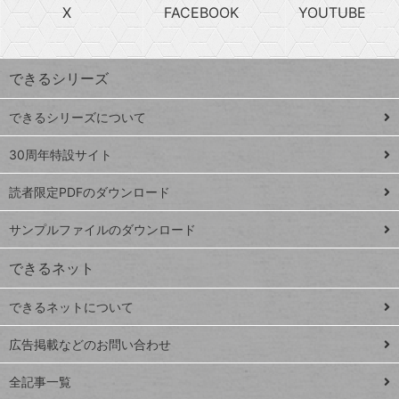
急
X
FACEBOOK
YOUTUBE
探
上
検
昇
索
す
ワ
できるシリーズ
ー
ド
できるシリーズについて
Google
ト
スプレ
ッ
30周年特設サイト
ッドシ
プ
読者限定PDFのダウンロード
ート
ペ
iPhone
ー
サンプルファイルのダウンロード
VLOOKUP
ジ
できるネット
連載
できるネットについて
Excel Q&A
close
閉じ
トイアンナ流仕
広告掲載などのお問い合わせ
る
事術
全記事一覧
PowerAutomate