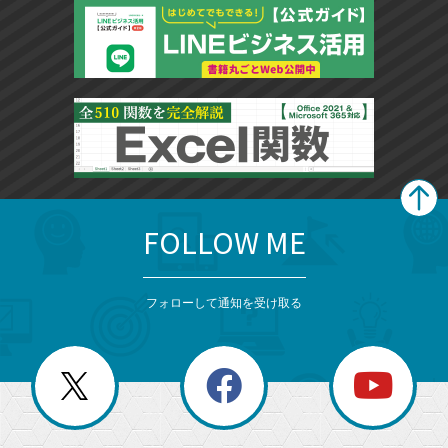
FOLLOW ME
search
format_list_bulleted
検
カ
検
カ
索
テ
メ
ゴ
索
テ
ニ
リ
フォローして通知を受け取る
ゴ
ュ
ー
ー
一
リ
を
覧
閉
を
ー
じ
閉
か
る
じ
る
search
ら