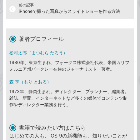
前の記事
arrow_back
iPhoneで撮った写真からスライドショーを作る方法
著者プロフィール
松村太郎（まつむら たろう）
1980年、東京生まれ、フォークス株式会社代表。米国カリフ
ォルニア州バークレー在住のジャーナリスト・著者。
森 亨（もり とおる）
1973年、静岡生まれ。ディレクター、プランナー、編集者。
雑誌、新聞、インターネットなど多くの媒体でコンテンツ制
作やディレクター業務を行う。
書籍で読みたい方はこちら
はじめての人も、iOS 9の新機能も、知りたいことが