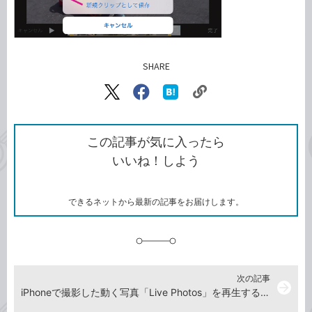
SHARE
記事をシェアする
リ
X（旧
Facebook
は
ン
Twitter）
で
て
ク
で
シ
な
を
シ
ェ
ブ
この記事が気に入ったら
コ
ェ
ア
ッ
いいね！しよう
ピ
ア
ク
ー
マ
ー
ク
できるネットから最新の記事をお届けします。
に
追
加
次の記事
arrow_forward
iPhoneで撮影した動く写真「Live Photos」を再生する方法