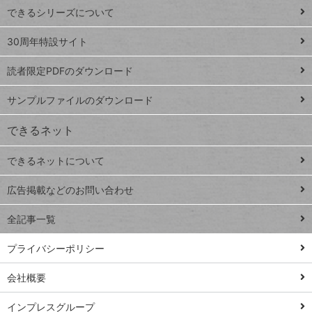
できるシリーズについて
Google
ト
スプレ
ッ
30周年特設サイト
ッドシ
プ
読者限定PDFのダウンロード
ート
ペ
iPhone
ー
サンプルファイルのダウンロード
VLOOKUP
ジ
できるネット
連載
できるネットについて
Excel Q&A
close
閉じ
トイアンナ流仕
広告掲載などのお問い合わせ
る
事術
全記事一覧
PowerAutomate
ではじめる業務
プライバシーポリシー
の完全自動化
会社概要
AI議事録作成術
Windows 11
インプレスグループ