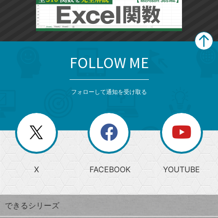
FOLLOW ME
search
format_list_bulleted
検
カ
検
カ
索
テ
メ
ゴ
索
テ
ニ
リ
フォローして通知を受け取る
ゴ
ュ
ー
ー
一
リ
を
覧
閉
を
ー
じ
閉
か
る
じ
る
search
ら
急
X
FACEBOOK
YOUTUBE
探
上
検
昇
索
す
ワ
できるシリーズ
ー
ド