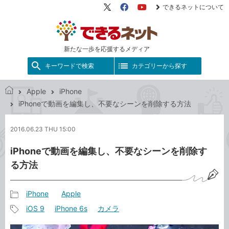
できるネットについて
X（旧
Facebook
YouTube
Twitter）
新たな一歩を応援するメディア
キーワードで検索
カテゴリーから探す
Apple
iPhone
で
iPhoneで動画を編集し、不要なシーンを削除する方法
き
る
2016.06.23 THU 15:00
ネ
ッ
iPhoneで動画を編集し、不要なシーンを削除す
ト
る方法
iPhone
Apple
記
iOS 9
iPhone 6s
カメラ
事
記
カ