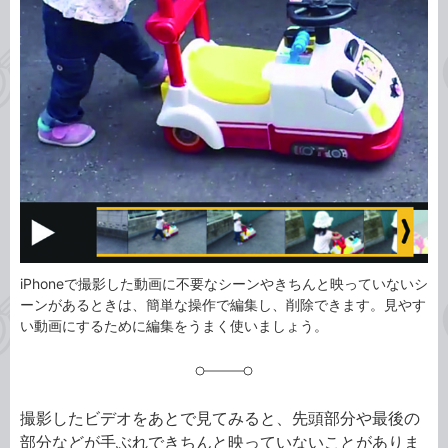
事
テ
タ
ゴ
グ
リ
iPhoneで撮影した動画に不要なシーンやきちんと映っていないシ
ーンがあるときは、簡単な操作で編集し、削除できます。見やす
い動画にするために編集をうまく使いましょう。
撮影したビデオをあとで見てみると、先頭部分や最後の
部分などが手ぶれできちんと映っていないことがありま