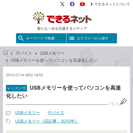
できるネットについて
X（旧
Facebook
YouTube
Twitter）
新たな一歩を応援するメディア
キーワードで検索
カテゴリーから探す
デバイス
USBメモリー
で
USBメモリーを使ってパソコンを高速化したい
き
る
2010.07.14 WED 18:50
ネ
ッ
USBメモリーを使ってパソコンを高速
レッスン15
ト
化したい
USBメモリー
デバイス
記
USBメモリー（旧記事：2010年）
事
記
カ