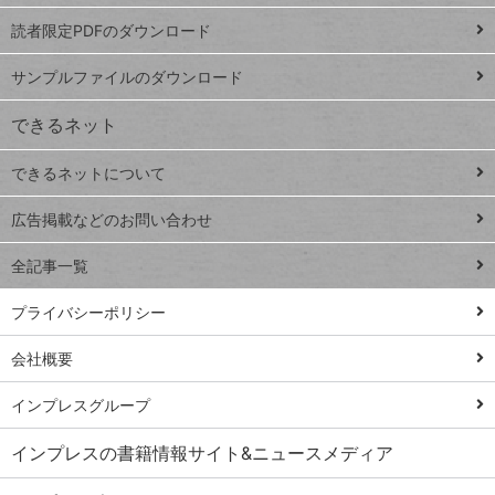
ッドシ
プ
読者限定PDFのダウンロード
ート
ペ
iPhone
ー
サンプルファイルのダウンロード
VLOOKUP
ジ
できるネット
連載
できるネットについて
Excel Q&A
close
閉じ
トイアンナ流仕
広告掲載などのお問い合わせ
る
事術
全記事一覧
PowerAutomate
ではじめる業務
プライバシーポリシー
の完全自動化
会社概要
AI議事録作成術
Windows 11
インプレスグループ
Q&A
インプレスの書籍情報サイト&ニュースメディア
Teams踏み込み
活用術