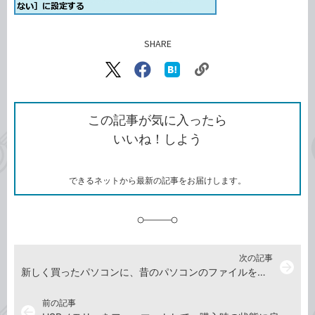
SHARE
記事をシェアする
リ
X（旧
Facebook
は
ン
Twitter）
で
て
ク
で
シ
な
を
シ
ェ
ブ
この記事が気に入ったら
コ
ェ
ア
ッ
いいね！しよう
ピ
ア
ク
ー
マ
ー
ク
できるネットから最新の記事をお届けします。
に
追
加
次の記事
arrow_forward
新しく買ったパソコンに、昔のパソコンのファイルを移行したい
前の記事
arrow_back