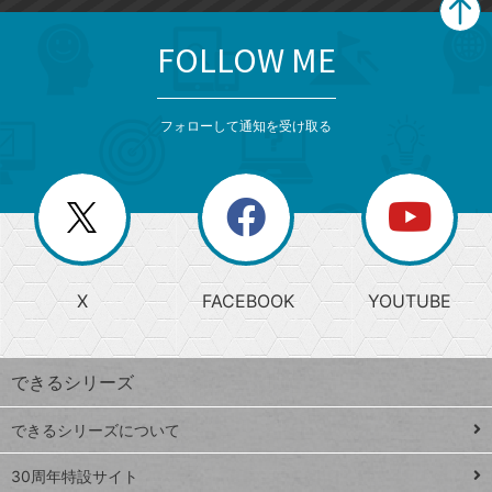
FOLLOW ME
search
format_list_bulleted
検
カ
検
カ
索
テ
メ
ゴ
索
テ
ニ
リ
フォローして通知を受け取る
ゴ
ュ
ー
ー
一
リ
を
覧
閉
を
ー
じ
閉
か
る
じ
る
search
ら
急
X
FACEBOOK
YOUTUBE
探
上
検
昇
索
す
ワ
できるシリーズ
ー
ド
できるシリーズについて
Google
ト
スプレ
ッ
30周年特設サイト