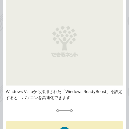
事
テ
タ
ゴ
グ
リ
Windows Vistaから採用された「Windows ReadyBoost」を設定
すると、パソコンを高速化できます