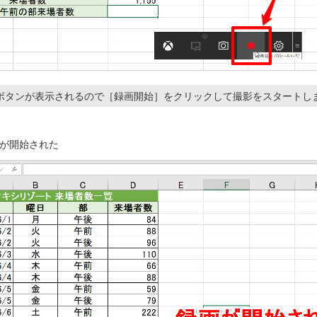
ボタンが表示されるので［録画開始］をクリックして撮影をスタートし
が開始された