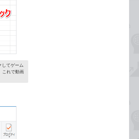
クしてゲーム
。これで動画