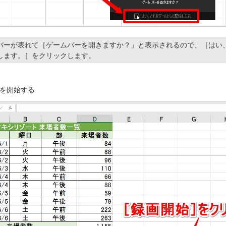
バーが表れて［ゲームバーを開きますか？」と表示されるので、［はい
します。］をクリックします。
を開始する