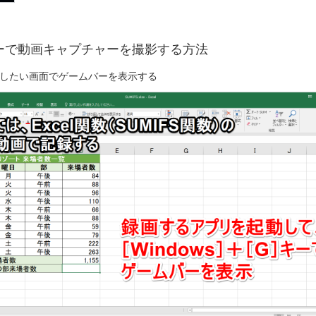
ーで動画キャプチャーを撮影する方法
したい画面でゲームバーを表示する