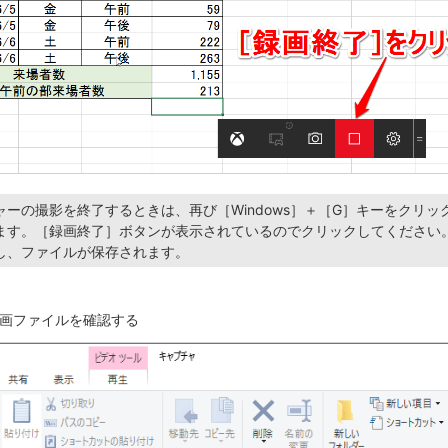
ャーの撮影を終了するときは、再び［Windows］＋［G］キーをクリッ
ます。［録画終了］ボタンが表示されているのでクリックしてください
し、ファイルが保存されます。
画ファイルを確認する