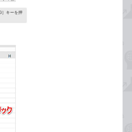
G］キーを押