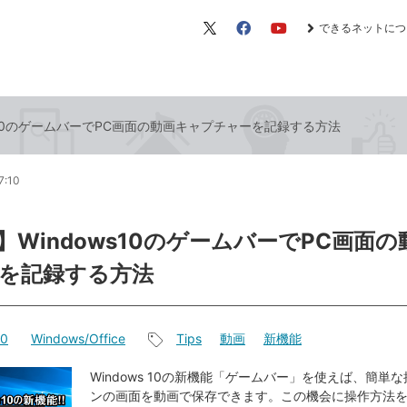
できるネットにつ
X（旧
Facebook
YouTube
Twitter）
s10のゲームバーでPC画面の動画キャプチャーを記録する方法
7:10
】Windows10のゲームバーでPC画面
を記録する方法
10
Windows/Office
Tips
動画
新機能
記
事
Windows 10の新機能「ゲームバー」を使えば、簡単
ンの画面を動画で保存できます。この機会に操作方法
タ