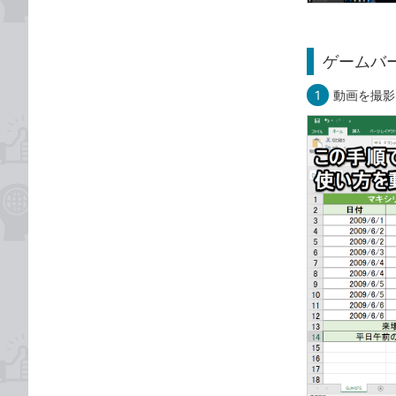
ゲームバ
1
動画を撮影