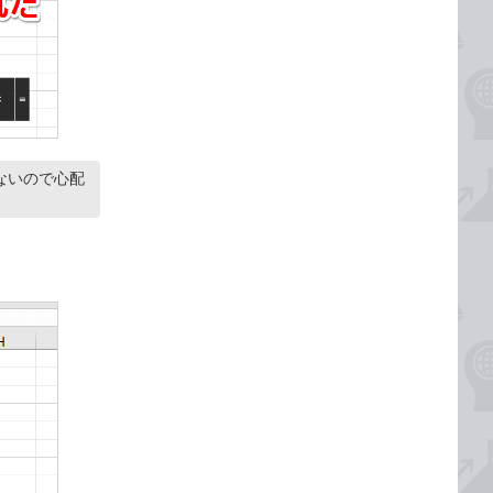
ないので心配