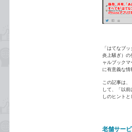
な
テ
ブ
ゴ
ッ
リ
ク
マ
ー
ク
「はてなブッ
に
炎上騒ぎ）の
追
ャルブックマ
加
に有意義な情
この記事は、
して、「以前
しのヒントと
老舗サービ