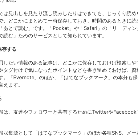
では見出しを見たり流し読みしたりはできても、じっくり読め
で、どこかにまとめて一時保存しておき、時間のあるときに読
あとで読む」です。「Pocket」や「Safari」の「リーディ
で読む」ためのサービスとして知られています。
保存する
用したい情報のある記事は、どこかに保存しておけば検索しや
やタグ付けで気になったポイントなどを書き留めておけば、資
す。「Evernote」のほか、「はてなブックマーク」の本分も
言えます。
る
は、友達やフォロワーと共有するためにTwitterやFaceboo
報収集源として「はてなブックマーク」のほか各種SNS、メー