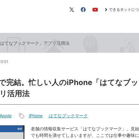
できるネットにつ
X（旧
Facebook
YouTube
Twitter）
e「はてなブックマーク」アプリ活用法
23:01
で完結。忙しい人のiPhone「はてなブ
リ活用法
Apple
iPhone
はてなブックマーク
記
事
老舗の情報収集サービス「はてなブックマーク」。見
でも時間を潰せてしまいますが、ここでは仕事や趣味
タ