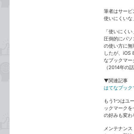
筆者はサービ
使いにくいな
「使いにくい
圧倒的にパソ
の使い方に無
したが、iOS
なブックマー
（2014年の
▼関連記事
はてなブックマーク
もう1つはユ
ックマークを
の好みも変わ
メンテナンス