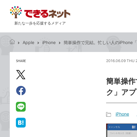
新たな一歩を応援するメディア
Apple
iPhone
簡単操作で完結。忙しい人のiPhon
で
き
る
SHARE
2016.06.09 THU 
記
ネ
事
ッ
を
X（旧
ト
簡単操作
シ
Twitter）
ェ
ク」アプ
で
ア
Facebook
す
シ
で
る
ェ
シ
LINE
iPhone
ア
ェ
で
記
ア
送
は
事
る
て
カ