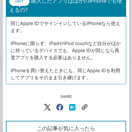
購入したアプリはほかのiPhoneでも使
HINT
えるの?
同じApple IDでサインインしているiPhoneなら使え
ます。
iPhoneに限らず、iPadやiPod touchなど自分がほか
に持っているデバイスでも、Apple IDが同じなら再
度アプリを購入する必要はありません。
iPhoneを買い替えたときにも、同じApple IDを利用
してアプリをそのまま引き継げます。
SHARE
記事をシェアする
リ
X（旧
Facebook
は
ン
Twitter）
で
て
ク
で
シ
な
を
シ
ェ
ブ
この記事が気に入ったら
コ
ェ
ア
ッ