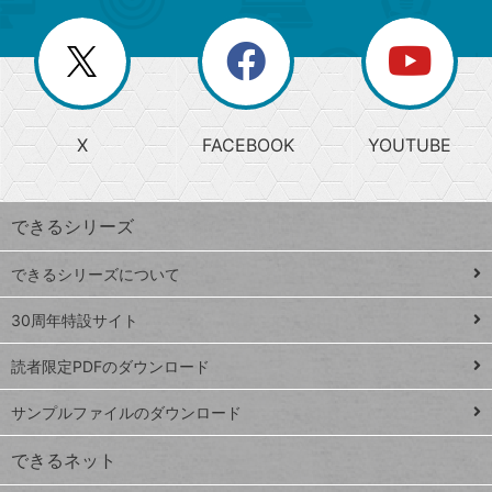
ー
一
リ
を
覧
閉
を
ー
じ
閉
か
る
じ
る
search
ら
急
X
FACEBOOK
YOUTUBE
探
上
検
昇
索
す
ワ
できるシリーズ
ー
ド
できるシリーズについて
Google
ト
スプレ
ッ
30周年特設サイト
ッドシ
プ
読者限定PDFのダウンロード
ート
ペ
iPhone
ー
サンプルファイルのダウンロード
VLOOKUP
ジ
できるネット
連載