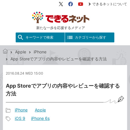
できるネットについて
X（旧
Facebook
YouTube
Twitter）
新たな一歩を応援するメディア
キーワードで検索
カテゴリーから探す
Apple
iPhone
で
App Storeでアプリの内容やレビューを確認する方法
き
る
2016.08.24 WED 15:00
ネ
ッ
App Storeでアプリの内容やレビューを確認する
ト
方法
iPhone
Apple
記
iOS 9
iPhone 6s
事
記
カ