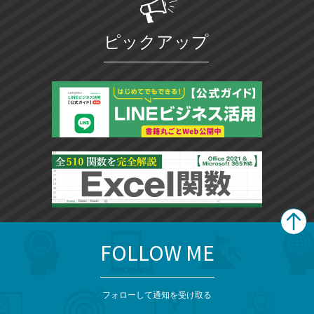
ピックアップ
FOLLOW ME
search
format_list_bulleted
検
カ
検
カ
索
テ
メ
ゴ
索
テ
ニ
リ
フォローして通知を受け取る
ゴ
ュ
ー