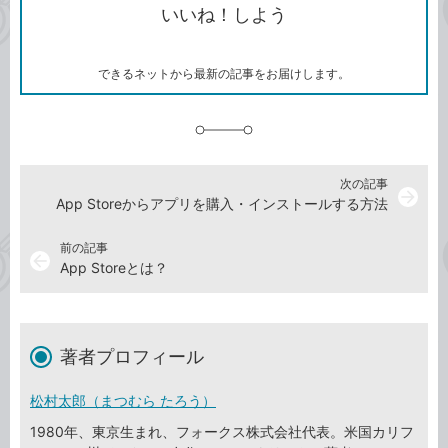
いいね！しよう
ピ
ア
ク
ー
マ
ー
ク
できるネットから最新の記事をお届けします。
に
追
加
次の記事
arrow_forward
App Storeからアプリを購入・インストールする方法
前の記事
arrow_back
App Storeとは？
著者プロフィール
松村太郎（まつむら たろう）
1980年、東京生まれ、フォークス株式会社代表。米国カリフ