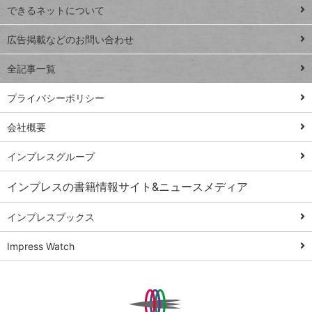
できるネットについて
Excel Q&A
close
閉じ
トイアンナ流仕
広告掲載などのお問い合わせ
る
事術
全記事一覧
PowerAutomate
ではじめる業務
プライバシーポリシー
の完全自動化
会社概要
AI議事録作成術
Windows 11
インプレスグループ
Q&A
インプレスの書籍情報サイト&ニュースメディア
Teams踏み込み
活用術
インプレスブックス
Excel講師の仕事
Impress Watch
術
エクセル時短
パワポ時短