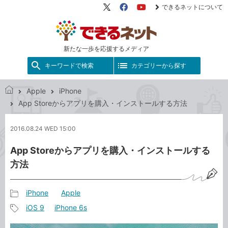
できるネットについて
X（旧
Facebook
YouTube
Twitter）
新たな一歩を応援するメディア
キーワードで検索
カテゴリーから探す
Apple
iPhone
で
App Storeからアプリを購入・インストールする方法
き
る
2016.08.24 WED 15:00
ネ
ッ
App Storeからアプリを購入・インストールする
ト
方法
iPhone
Apple
記
iOS 9
iPhone 6s
事
記
カ