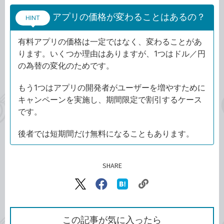
アプリの価格が変わることはあるの？
HINT
有料アプリの価格は一定ではなく、変わることがあ
ります。いくつか理由はありますが、1つはドル／円
の為替の変化のためです。
もう1つはアプリの開発者がユーザーを増やすために
キャンペーンを実施し、期間限定で割引するケース
です。
後者では短期間だけ無料になることもあります。
SHARE
記事をシェアする
リ
X（旧
Facebook
は
ン
Twitter）
で
て
ク
で
シ
な
を
シ
ェ
ブ
この記事が気に入ったら