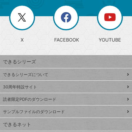
ー
一
リ
を
覧
閉
を
ー
じ
閉
か
る
じ
る
search
ら
急
X
FACEBOOK
YOUTUBE
探
上
検
昇
索
す
ワ
できるシリーズ
ー
ド
できるシリーズについて
Google
ト
スプレ
ッ
30周年特設サイト
ッドシ
プ
読者限定PDFのダウンロード
ート
ペ
iPhone
ー
サンプルファイルのダウンロード
VLOOKUP
ジ
できるネット
連載