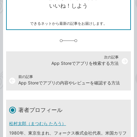
コ
ェ
ア
ッ
いいね！しよう
ピ
ア
ク
ー
マ
ー
ク
できるネットから最新の記事をお届けします。
に
追
加
次の記事
arrow_forward
App Storeでアプリを検索する方法
前の記事
arrow_back
App Storeでアプリの内容やレビューを確認する方法
著者プロフィール
松村太郎（まつむら たろう）
1980年、東京生まれ、フォークス株式会社代表。米国カリフ