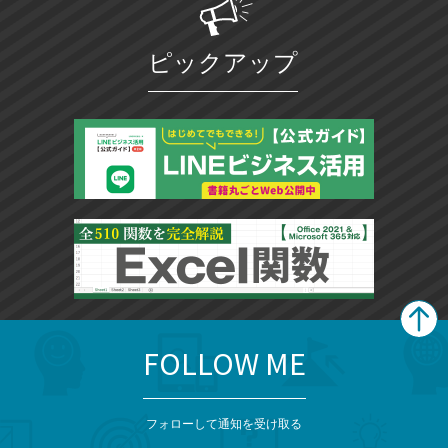
ピックアップ
FOLLOW ME
search
format_list_bulleted
検
カ
検
カ
索
テ
メ
ゴ
索
テ
ニ
リ
フォローして通知を受け取る
ゴ
ュ
ー