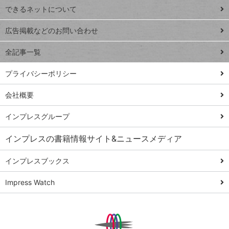
できるネットについて
Excel Q&A
close
閉じ
トイアンナ流仕
広告掲載などのお問い合わせ
る
事術
全記事一覧
PowerAutomate
ではじめる業務
プライバシーポリシー
の完全自動化
会社概要
AI議事録作成術
Windows 11
インプレスグループ
Q&A
インプレスの書籍情報サイト&ニュースメディア
Teams踏み込み
活用術
インプレスブックス
Excel講師の仕事
Impress Watch
術
エクセル時短
パワポ時短