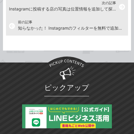
次の記事
arrow_forward
Instagramに投稿する店の写真は位置情報を追加して探しやすくする
前の記事
arrow_back
知らなかった！ Instagramのフィルターを無料で追加できる裏ワザ
ピックアップ