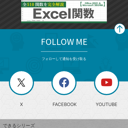
FOLLOW ME
search
format_list_bulleted
検
カ
検
カ
索
テ
メ
ゴ
索
テ
ニ
リ
フォローして通知を受け取る
ゴ
ュ
ー
ー
一
リ
を
覧
閉
を
ー
じ
閉
か
る
じ
る
search
ら
急
X
FACEBOOK
YOUTUBE
探
上
検
昇
索
す
ワ
できるシリーズ
ー