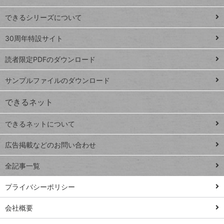
ド
できるシリーズについて
Google
ト
スプレ
ッ
30周年特設サイト
ッドシ
プ
読者限定PDFのダウンロード
ート
ペ
iPhone
ー
サンプルファイルのダウンロード
VLOOKUP
ジ
できるネット
連載
できるネットについて
Excel Q&A
close
閉じ
トイアンナ流仕
広告掲載などのお問い合わせ
る
事術
全記事一覧
PowerAutomate
ではじめる業務
プライバシーポリシー
の完全自動化
会社概要
AI議事録作成術