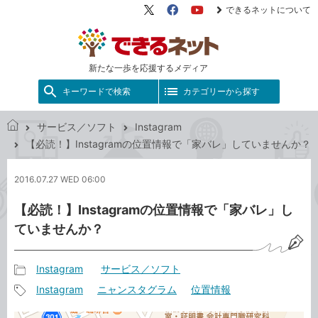
できるネットについて
X（旧
Facebook
YouTube
Twitter）
新たな一歩を応援するメディア
キーワードで検索
カテゴリーから探す
サービス／ソフト
Instagram
で
【必読！】Instagramの位置情報で「家バレ」していませんか？
き
る
2016.07.27 WED 06:00
ネ
ッ
【必読！】Instagramの位置情報で「家バレ」し
ト
ていませんか？
Instagram
サービス／ソフト
記
Instagram
ニャンスタグラム
位置情報
事
記
カ