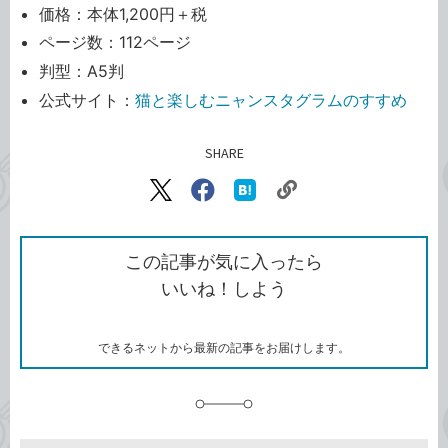
価格：本体1,200円＋税
ページ数：112ページ
判型：A5判
公式サイト：
猫と楽しむニャンスタグラムのすすめ
SHARE
記事をシェアする
リ
X（旧
Facebook
は
ン
Twitter）
で
て
ク
で
シ
な
を
シ
ェ
ブ
この記事が気に入ったら
コ
ェ
ア
ッ
いいね！しよう
ピ
ア
ク
ー
マ
ー
ク
できるネットから最新の記事をお届けします。
に
追
加