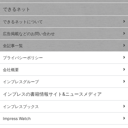
ジ
できるネット
連載
できるネットについて
Excel Q&A
close
閉じ
トイアンナ流仕
広告掲載などのお問い合わせ
る
事術
全記事一覧
PowerAutomate
ではじめる業務
プライバシーポリシー
の完全自動化
会社概要
AI議事録作成術
Windows 11
インプレスグループ
Q&A
インプレスの書籍情報サイト&ニュースメディア
Teams踏み込み
活用術
インプレスブックス
Excel講師の仕事
Impress Watch
術