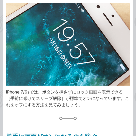
カ
事
テ
タ
ゴ
グ
リ
iPhone 7/6sでは、ボタンを押さずにロック画面を表示できる
［手前に傾けてスリープ解除］が標準でオンになっています。こ
れをオフにする方法を見てみましょう。