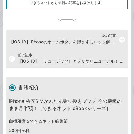
ク
できるネットから最新の記事をお届けします。
に
追
加
次の記事
arrow_forward
【iOS 10】iPhoneのホームボタンを押さずにロック解除する方法
前の記事
arrow_back
【iOS 10】［ミュージック］アプリがリニューアル！ Apple Musicの主要画面を総チェック
書籍紹介
iPhone 格安SIMかんたん乗り換えブック 今の機種の
まま月半額！［できるネット eBookシリーズ］
白根雅彦＆できるネット編集部
500円＋税