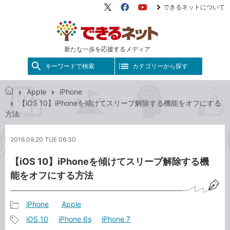
できるネットについて
X（旧
Facebook
YouTube
Twitter）
新たな一歩を応援するメディア
キーワードで検索
カテゴリーから探す
Apple
iPhone
で
【iOS 10】iPhoneを傾けてスリープ解除する機能をオフにする
き
方法
る
ネ
2016.09.20 TUE 06:30
ッ
ト
【iOS 10】iPhoneを傾けてスリープ解除する機
能をオフにする方法
iPhone
Apple
記
iOS 10
iPhone 6s
iPhone 7
事
記