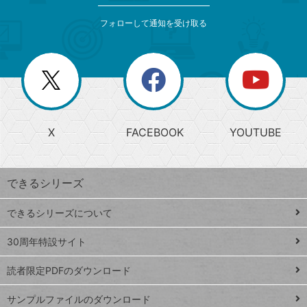
メ
ゴ
索
テ
ニ
リ
フォローして通知を受け取る
ゴ
ュ
ー
ー
一
リ
を
覧
閉
を
ー
じ
閉
か
る
じ
る
search
ら
急
X
FACEBOOK
YOUTUBE
探
上
検
昇
索
す
ワ
できるシリーズ
ー
ド
できるシリーズについて
Google
ト
スプレ
ッ
30周年特設サイト
ッドシ
プ
読者限定PDFのダウンロード
ート
ペ
iPhone
ー
サンプルファイルのダウンロード
VLOOKUP