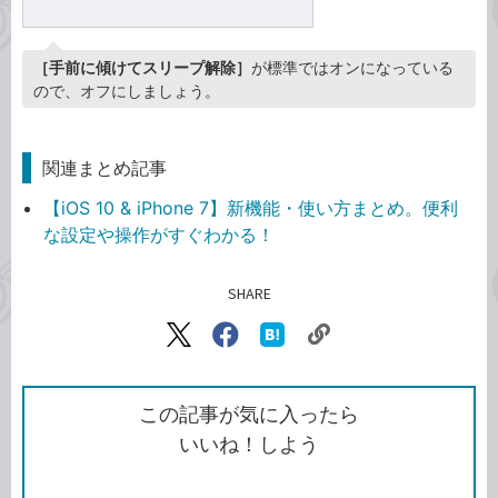
［手前に傾けてスリープ解除］
が標準ではオンになっている
ので、オフにしましょう。
関連まとめ記事
【iOS 10 & iPhone 7】新機能・使い方まとめ。便利
な設定や操作がすぐわかる！
SHARE
記事をシェアする
リ
X（旧
Facebook
は
ン
Twitter）
で
て
ク
で
シ
な
を
シ
ェ
ブ
この記事が気に入ったら
コ
ェ
ア
ッ
いいね！しよう
ピ
ア
ク
ー
マ
ー