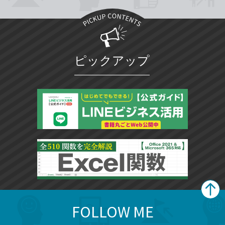
ピックアップ
FOLLOW ME
search
format_list_bulleted
検
カ
検
カ
索
テ