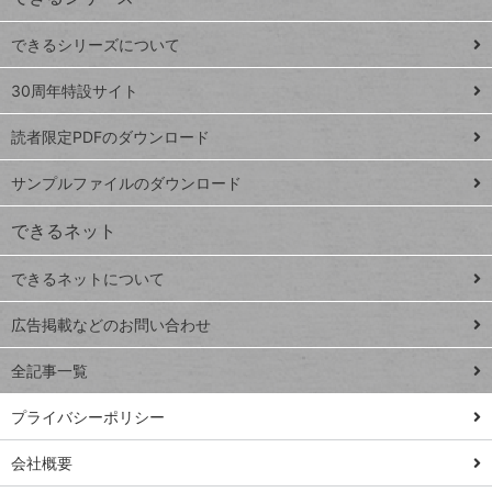
ド
できるシリーズについて
Google
ト
スプレ
ッ
30周年特設サイト
ッドシ
プ
読者限定PDFのダウンロード
ート
ペ
iPhone
ー
サンプルファイルのダウンロード
VLOOKUP
ジ
できるネット
連載
できるネットについて
Excel Q&A
close
閉じ
トイアンナ流仕
広告掲載などのお問い合わせ
る
事術
全記事一覧
PowerAutomate
ではじめる業務
プライバシーポリシー
の完全自動化
会社概要
AI議事録作成術