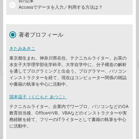
前の記事
arrow_back
Accessでデータを入力／利用する方法は？
著者プロフィール
きたみあきこ
東京都生まれ、神奈川県在住。テクニカルライター。お茶の
水女子大学理学部化学科卒。大学在学中に、分子構造の解析
を通してプログラミングと出会う。プログラマー、パソコン
インストラクターを経て、現在はコンピューター関係の雑誌
や書籍の執筆を中心に活動中。
国本温子（くにもと あつこ）
テクニカルライター。企業内でワープロ、パソコンなどのOA
教育担当後、OfficeやVB、VBAなどのインストラクターや実
務経験を経て、フリーのITライターとして書籍の執筆を中心
に活動中。