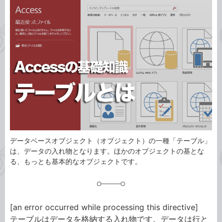
事
テ
タ
ゴ
グ
リ
データベースオブジェクト（オブジェクト）の一種「テーブル」
は、データの入れ物となります。ほかのオブジェクトの基とな
る、もっとも基本的なオブジェクトです。
[an error occurred while processing this directive]
テーブルはデータを格納する入れ物です。データは行と