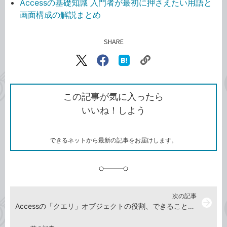
Accessの基礎知識 入門者が最初に押さえたい用語と
画面構成の解説まとめ
SHARE
記事をシェアする
リ
X（旧
Facebook
は
ン
Twitter）
で
て
ク
で
シ
な
を
シ
ェ
ブ
この記事が気に入ったら
コ
ェ
ア
ッ
いいね！しよう
ピ
ア
ク
ー
マ
ー
ク
できるネットから最新の記事をお届けします。
に
追
加
次の記事
arrow_forward
Accessの「クエリ」オブジェクトの役割、できることは？