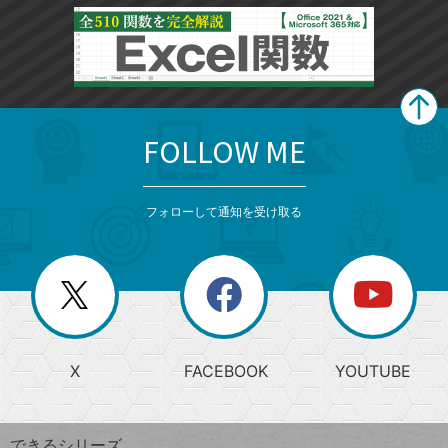
FOLLOW ME
search
format_list_bulleted
検
カ
検
カ
索
テ
メ
ゴ
索
テ
ニ
リ
フォローして通知を受け取る
ゴ
ュ
ー
ー
一
リ
を
覧
閉
を
ー
じ
閉
か
る
じ
る
search
ら
急
X
FACEBOOK
YOUTUBE
探
上
検
昇
索
す
ワ
できるシリーズ
ー