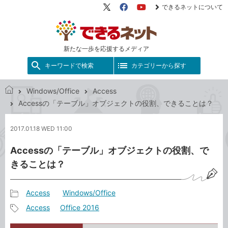
できるネットについて
X（旧
Facebook
YouTube
Twitter）
新たな一歩を応援するメディア
キーワードで検索
カテゴリーから探す
Windows/Office
Access
で
Accessの「テーブル」オブジェクトの役割、できることは？
き
る
2017.01.18 WED 11:00
ネ
ッ
Accessの「テーブル」オブジェクトの役割、で
ト
きることは？
Access
Windows/Office
記
Access
Office 2016
事
記
カ