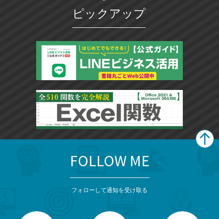
ピックアップ
FOLLOW ME
search
format_list_bulleted
検
カ
検
カ
索
テ
メ
ゴ
索
テ
ニ
リ
フォローして通知を受け取る
ゴ
ュ
ー
ー
一
リ
を
覧