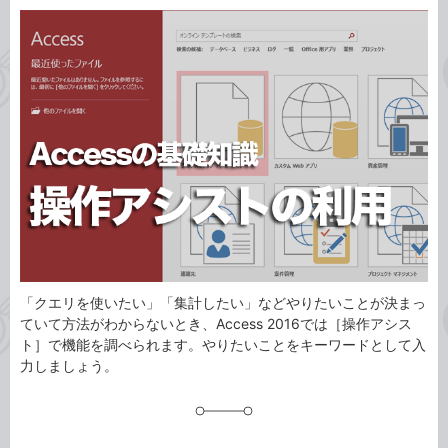
カ
事
テ
タ
ゴ
グ
リ
「クエリを使いたい」「集計したい」などやりたいことが決まっ
ていて方法がわからないとき、Access 2016では［操作アシス
ト］で機能を調べられます。やりたいことをキーワードとして入
力しましょう。