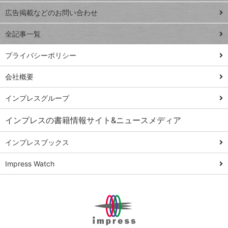
閉じ
トイアンナ流仕
広告掲載などのお問い合わせ
る
事術
全記事一覧
PowerAutomate
ではじめる業務
プライバシーポリシー
の完全自動化
会社概要
AI議事録作成術
Windows 11
インプレスグループ
Q&A
インプレスの書籍情報サイト&ニュースメディア
Teams踏み込み
活用術
インプレスブックス
Excel講師の仕事
Impress Watch
術
エクセル時短
パワポ時短
Windows Tips