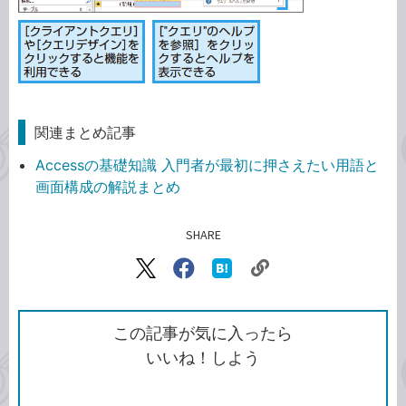
関連まとめ記事
Accessの基礎知識 入門者が最初に押さえたい用語と
画面構成の解説まとめ
SHARE
記事をシェアする
リ
X（旧
Facebook
は
ン
Twitter）
で
て
ク
で
シ
な
を
シ
ェ
ブ
この記事が気に入ったら
コ
ェ
ア
ッ
いいね！しよう
ピ
ア
ク
ー
マ
ー