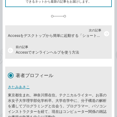
ク
できるネットから最新の記事をお届けします。
に
追
加
次の記事
arrow_forward
Accessをデスクトップから簡単に起動する「ショートカット」の作り方
前の記事
arrow_back
Accessでオンラインヘルプを使う方法
著者プロフィール
きたみあきこ
東京都生まれ、神奈川県在住。テクニカルライター。お茶の
水女子大学理学部化学科卒。大学在学中に、分子構造の解析
を通してプログラミングと出会う。プログラマー、パソコン
インストラクターを経て、現在はコンピューター関係の雑誌
や書籍の執筆を中心に活動中。