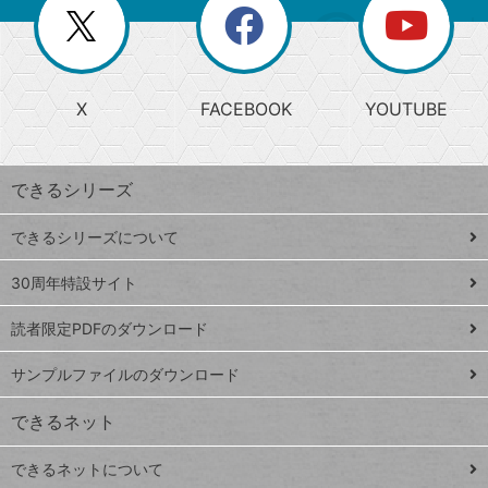
閉
を
ー
じ
閉
か
る
じ
る
search
ら
急
X
FACEBOOK
YOUTUBE
探
上
検
昇
索
す
ワ
できるシリーズ
ー
ド
できるシリーズについて
Google
ト
スプレ
ッ
30周年特設サイト
ッドシ
プ
読者限定PDFのダウンロード
ート
ペ
iPhone
ー
サンプルファイルのダウンロード
VLOOKUP
ジ
できるネット
連載
できるネットについて
Excel Q&A
close