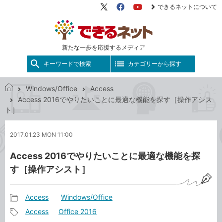
できるネットについて
X（旧
Facebook
YouTube
Twitter）
新たな一歩を応援するメディア
キーワードで検索
カテゴリーから探す
Windows/Office
Access
で
Access 2016でやりたいことに最適な機能を探す［操作アシス
き
ト］
る
ネ
2017.01.23 MON 11:00
ッ
ト
Access 2016でやりたいことに最適な機能を探
す［操作アシスト］
Access
Windows/Office
記
Access
Office 2016
事
記