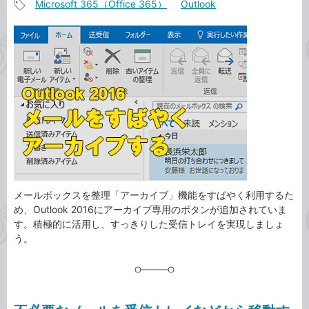
Microsoft 365（Office 365）
Outlook
事
記
カ
事
テ
タ
ゴ
グ
リ
メールボックスを整理「アーカイブ」機能をすばやく利用するた
め、Outlook 2016にアーカイブ専用のボタンが追加されていま
す。積極的に活用し、すっきりした受信トレイを実現しましょ
う。