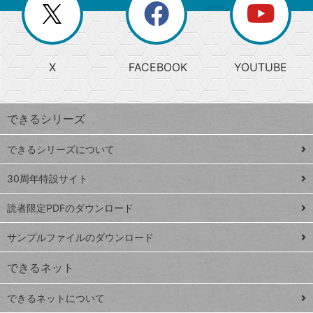
閉
を
ー
じ
閉
か
る
じ
る
search
ら
急
X
FACEBOOK
YOUTUBE
探
上
検
昇
索
す
ワ
できるシリーズ
ー
ド
できるシリーズについて
Google
ト
スプレ
ッ
30周年特設サイト
ッドシ
プ
読者限定PDFのダウンロード
ート
ペ
iPhone
ー
サンプルファイルのダウンロード
VLOOKUP
ジ
できるネット
連載
できるネットについて
Excel Q&A
close