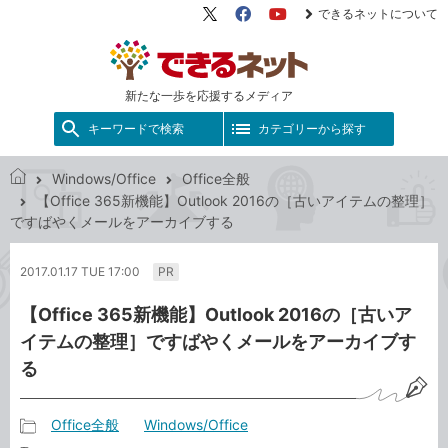
できるネットについて
X（旧
Facebook
YouTube
Twitter）
新たな一歩を応援するメディア
キーワードで検索
カテゴリーから探す
Windows/Office
Office全般
で
【Office 365新機能】Outlook 2016の［古いアイテムの整理］
き
ですばやくメールをアーカイブする
る
ネ
2017.01.17 TUE 17:00
PR
ッ
ト
【Office 365新機能】Outlook 2016の［古いア
イテムの整理］ですばやくメールをアーカイブす
る
Office全般
Windows/Office
記