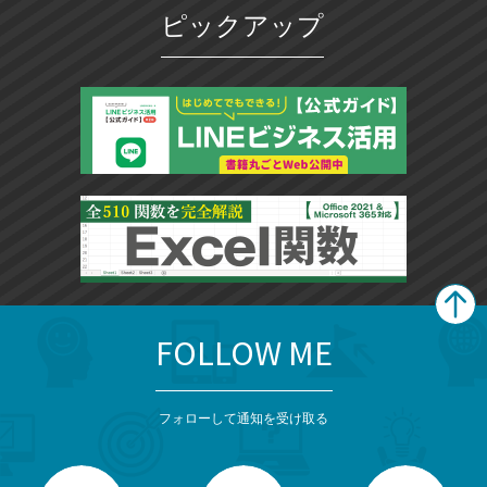
ピックアップ
FOLLOW ME
search
format_list_bulleted
検
カ
検
カ
索
テ
メ
ゴ
索
テ
ニ
リ
フォローして通知を受け取る
ゴ
ュ
ー
ー
一
リ
を
覧