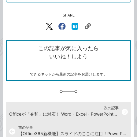
SHARE
記事をシェアする
リ
X（旧
Facebook
は
ン
Twitter）
で
て
ク
で
シ
な
を
シ
ェ
ブ
この記事が気に入ったら
コ
ェ
ア
ッ
いいね！しよう
ピ
ア
ク
ー
マ
ー
ク
できるネットから最新の記事をお届けします。
に
追
加
次の記事
arrow_forward
Officeが「令和」に対応！ Word・Excel・PowerPointで新元号の日付を入力する方法
前の記事
arrow_back
【Office365新機能】スライドのここに注目！PowerPointで「蛍光ペン」を使う方法