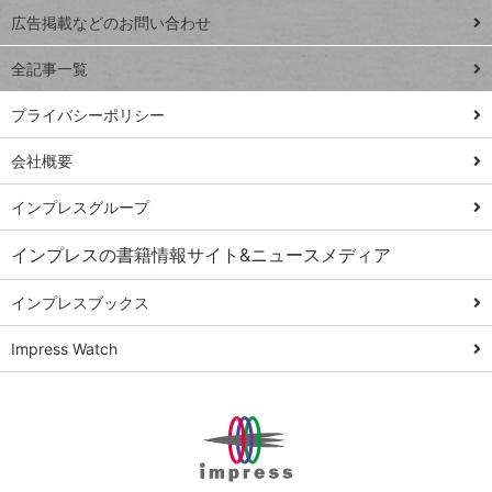
閉じ
トイアンナ流仕
広告掲載などのお問い合わせ
る
事術
全記事一覧
PowerAutomate
ではじめる業務
プライバシーポリシー
の完全自動化
会社概要
AI議事録作成術
Windows 11
インプレスグループ
Q&A
インプレスの書籍情報サイト&ニュースメディア
Teams踏み込み
活用術
インプレスブックス
Excel講師の仕事
Impress Watch
術
エクセル時短
パワポ時短
Windows Tips