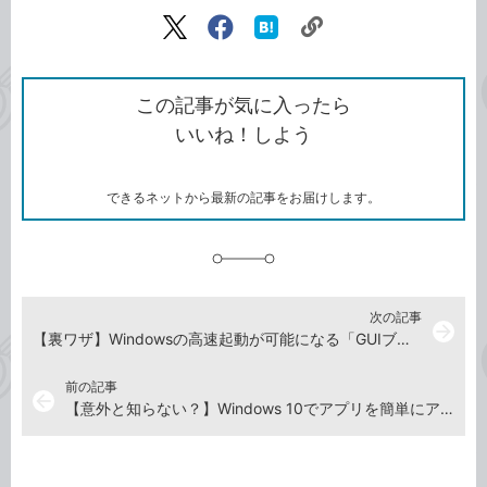
記事をシェアする
リ
X（旧
Facebook
は
ン
Twitter）
で
て
ク
で
シ
な
を
シ
ェ
ブ
この記事が気に入ったら
コ
ェ
ア
ッ
いいね！しよう
ピ
ア
ク
ー
マ
ー
ク
できるネットから最新の記事をお届けします。
に
追
加
次の記事
arrow_forward
【裏ワザ】Windowsの高速起動が可能になる「GUIブート」の設定方法
前の記事
arrow_back
【意外と知らない？】Windows 10でアプリを簡単にアンインストールする方法（新機能Tips）