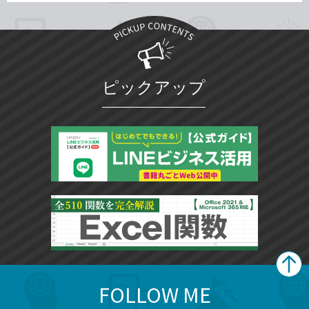
ピックアップ
FOLLOW ME
search
format_list_bulleted
検
カ