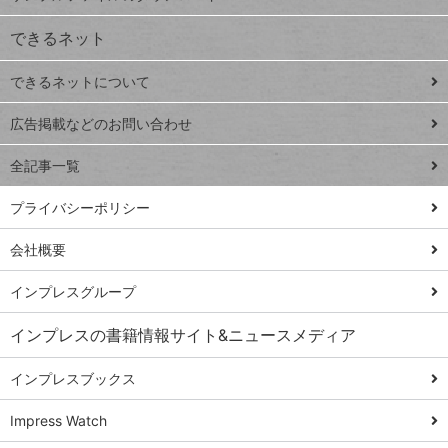
VLOOKUP
ジ
できるネット
連載
できるネットについて
Excel Q&A
close
閉じ
トイアンナ流仕
広告掲載などのお問い合わせ
る
事術
全記事一覧
PowerAutomate
ではじめる業務
プライバシーポリシー
の完全自動化
会社概要
AI議事録作成術
Windows 11
インプレスグループ
Q&A
インプレスの書籍情報サイト&ニュースメディア
Teams踏み込み
活用術
インプレスブックス
Excel講師の仕事
Impress Watch
術