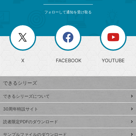
検
カ
索
テ
メ
ゴ
索
テ
ニ
リ
フォローして通知を受け取る
ゴ
ュ
ー
ー
一
リ
を
覧
閉
を
ー
じ
閉
か
る
じ
る
search
ら
急
X
FACEBOOK
YOUTUBE
探
上
検
昇
索
す
ワ
できるシリーズ
ー
ド
できるシリーズについて
Google
ト
スプレ
ッ
30周年特設サイト
ッドシ
プ
読者限定PDFのダウンロード
ート
ペ
iPhone
ー
サンプルファイルのダウンロード