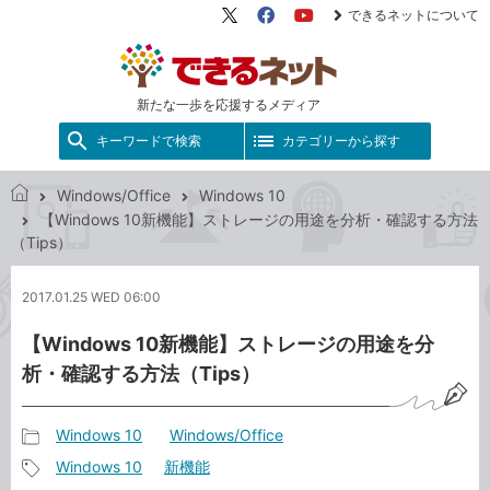
できるネットについて
X（旧
Facebook
YouTube
Twitter）
新たな一歩を応援するメディア
キーワードで検索
カテゴリーから探す
Windows/Office
Windows 10
で
【Windows 10新機能】ストレージの用途を分析・確認する方法
き
（Tips）
る
ネ
2017.01.25 WED 06:00
ッ
ト
【Windows 10新機能】ストレージの用途を分
析・確認する方法（Tips）
Windows 10
Windows/Office
記
Windows 10
新機能
事
記