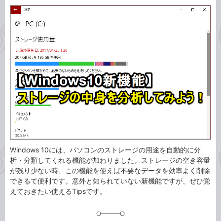
カ
事
テ
タ
ゴ
グ
リ
Windows 10には、パソコンのストレージの用途を自動的に分
析・分類してくれる機能が加わりました。ストレージの空き容量
が残り少ない時、この機能を使えば不要なデータを効率よく削除
できるて便利です。意外と知られていない新機能ですが、ぜひ覚
えておきたい使えるTipsです。