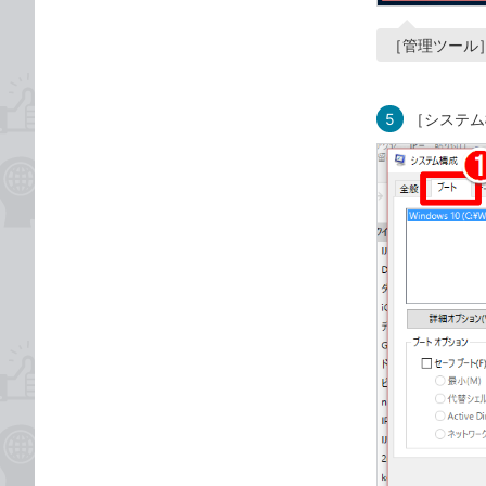
［管理ツール
5
［システム