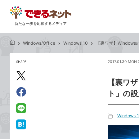
新たな一歩を応援するメディア
Windows/Office
Windows 10
【裏ワザ】Window
で
き
る
SHARE
2017.01.30 MON 
記
ネ
事
ッ
を
X（旧
ト
【裏ワザ
シ
Twitter）
ェ
ト」の設
で
ア
Facebook
す
シ
で
る
ェ
シ
LINE
Windows 
ア
ェ
で
記
ア
送
は
事
る
て
カ