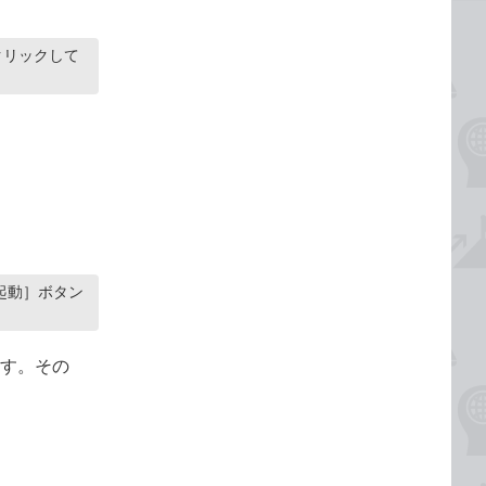
クリックして
起動］ボタン
ます。その