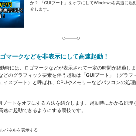
か？ 「GUIブート」をオフにしてWindowsを高速に起動
グ
介します。
ゴマークなどを非表示にして高速起動！
sの起動時には、ロゴマークなどが表示されて一定の時間が経過し
などのグラフィック要素を伴う起動は
「GUIブート」
（グラフ
ェイスブート）と呼ばれ、CPUやメモリーなどパソコンの処理
UIブートをオフにする方法を紹介します。起動時にかかる処理
高速に起動できるようにする裏技です。
ルパネルを表示する