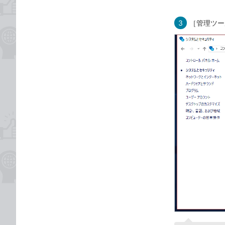
3
［管理ツー