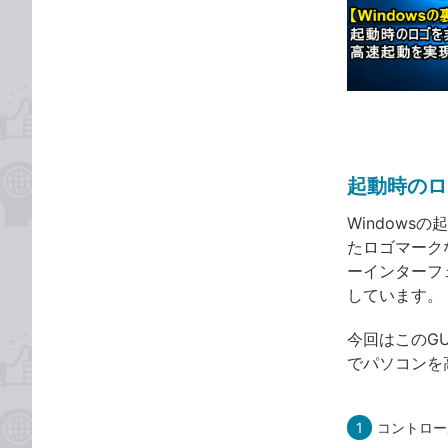
な
テ
ブ
ゴ
ッ
リ
ク
マ
ー
ク
に
起動時のロ
追
Window
加
たロゴマーク
ーインターフ
しています。
今回はこのG
でパソコンを
1
コントロー