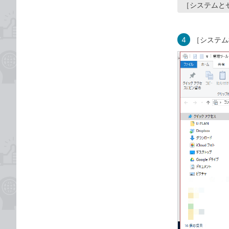
［システムと
4
［システム