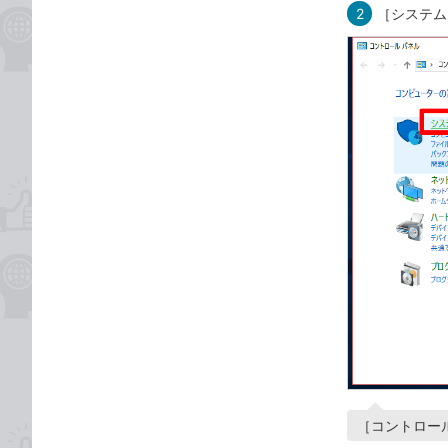
2
［システム
［コントロー