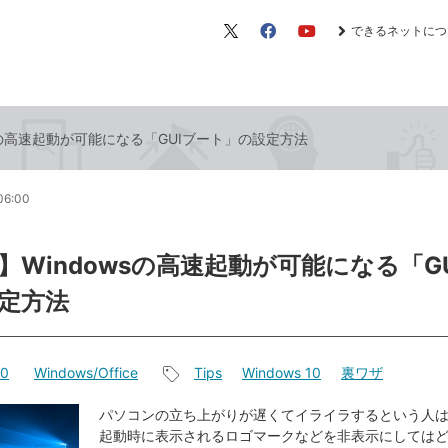
できるネットにつ
X（旧
Facebook
YouTube
Twitter）
sの高速起動が可能になる「GUIブート」の設定方法
06:00
】Windowsの高速起動が可能になる「G
定方法
10
Windows/Office
Tips
Windows 10
裏ワザ
記
事
パソコンの立ち上がりが遅くてイライラするという人
起動時に表示されるロゴマークなどを非表示にしては
タ