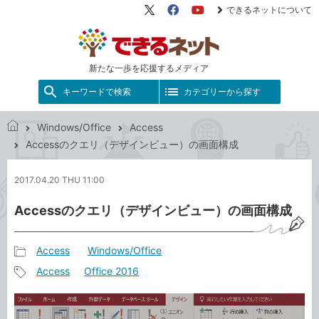
できるネットについて
X（旧
Facebook
YouTube
Twitter）
新たな一歩を応援するメディア
キーワードで検索
カテゴリーから探す
Windows/Office
Access
で
Accessのクエリ（デザインビュー）の画面構成
き
る
2017.04.20 THU 11:00
ネ
ッ
Accessのクエリ（デザインビュー）の画面構成
ト
Access
Windows/Office
記
Access
Office 2016
事
記
カ
事
テ
タ