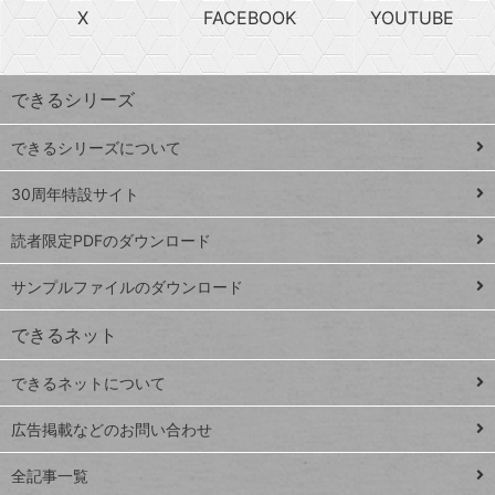
急
X
FACEBOOK
YOUTUBE
探
上
検
昇
索
す
ワ
できるシリーズ
ー
ド
できるシリーズについて
Google
ト
スプレ
ッ
30周年特設サイト
ッドシ
プ
読者限定PDFのダウンロード
ート
ペ
iPhone
ー
サンプルファイルのダウンロード
VLOOKUP
ジ
できるネット
連載
できるネットについて
Excel Q&A
close
閉じ
トイアンナ流仕
広告掲載などのお問い合わせ
る
事術
全記事一覧
PowerAutomate