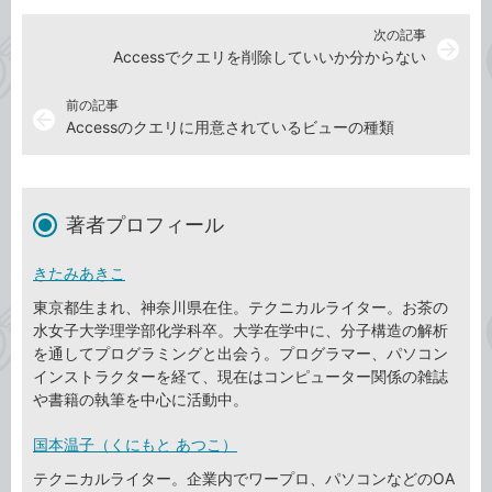
次の記事
arrow_forward
Accessでクエリを削除していいか分からない
前の記事
arrow_back
Accessのクエリに用意されているビューの種類
著者プロフィール
きたみあきこ
東京都生まれ、神奈川県在住。テクニカルライター。お茶の
水女子大学理学部化学科卒。大学在学中に、分子構造の解析
を通してプログラミングと出会う。プログラマー、パソコン
インストラクターを経て、現在はコンピューター関係の雑誌
や書籍の執筆を中心に活動中。
国本温子（くにもと あつこ）
テクニカルライター。企業内でワープロ、パソコンなどのOA