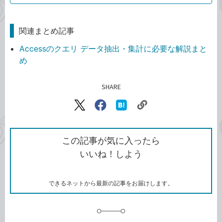
関連まとめ記事
Accessのクエリ データ抽出・集計に必要な解説まと
め
SHARE
記事をシェアする
リ
X（旧
Facebook
は
ン
Twitter）
で
て
ク
で
シ
な
を
シ
ェ
ブ
この記事が気に入ったら
コ
ェ
ア
ッ
いいね！しよう
ピ
ア
ク
ー
マ
ー
ク
できるネットから最新の記事をお届けします。
に
追
加