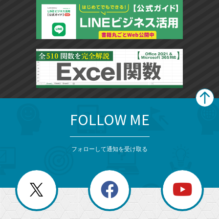
FOLLOW ME
search
format_list_bulleted
検
カ
検
カ
索
テ
メ
ゴ
索
テ
ニ
リ
フォローして通知を受け取る
ゴ
ュ
ー
ー
一
リ
を
覧
閉
を
ー
じ
閉
か
る
じ
る
search
ら