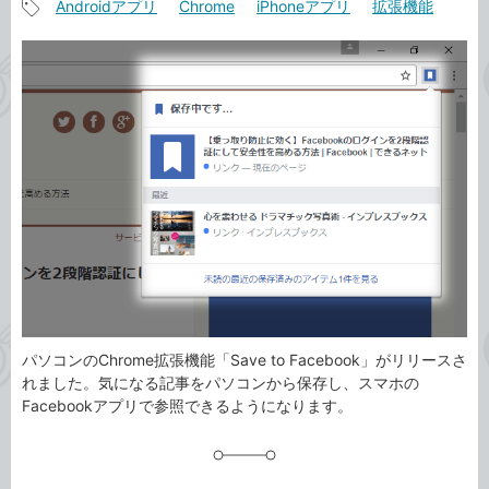
Androidアプリ
Chrome
iPhoneアプリ
拡張機能
事
記
カ
事
テ
タ
ゴ
グ
リ
パソコンのChrome拡張機能「Save to Facebook」がリリースさ
れました。気になる記事をパソコンから保存し、スマホの
Facebookアプリで参照できるようになります。