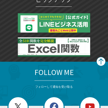
FOLLOW ME
search
format_list_bulleted
検
カ
検
カ
索
テ
メ
ゴ
索
テ
ニ
リ
フォローして通知を受け取る
ゴ
ュ
ー
ー
一
リ
を
覧
閉
を
ー