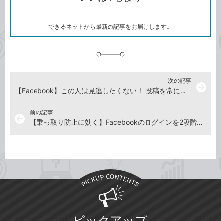
ー
マ
ー
ク
できるネットから最新の記事をお届けします。
に
追
加
次の記事
arrow_forward
【Facebook】この人は見逃したくない！ 投稿を常にトップに表示する方法
前の記事
arrow_back
【乗っ取り防止に効く】Facebookのログインを2段階認証にして安全性を高める方法
ピックアップ