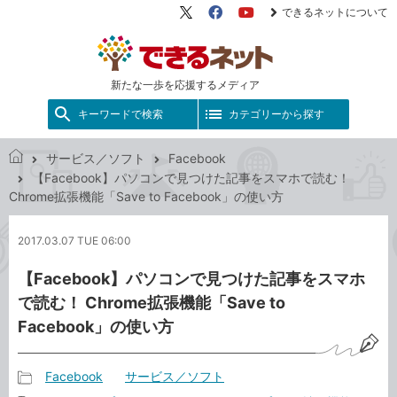
できるネットについて
X（旧
Facebook
YouTube
Twitter）
新たな一歩を応援するメディア
キーワードで検索
カテゴリーから探す
サービス／ソフト
Facebook
で
【Facebook】パソコンで見つけた記事をスマホで読む！
き
Chrome拡張機能「Save to Facebook」の使い方
る
ネ
2017.03.07 TUE 06:00
ッ
ト
【Facebook】パソコンで見つけた記事をスマホ
で読む！ Chrome拡張機能「Save to
Facebook」の使い方
Facebook
サービス／ソフト
記