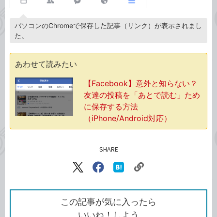
パソコンのChromeで保存した記事（リンク）が表示されまし
た。
あわせて読みたい
【Facebook】意外と知らない？
友達の投稿を「あとで読む」ため
に保存する方法
（iPhone/Android対応）
SHARE
記事をシェアする
リ
X（旧
Facebook
は
ン
Twitter）
で
て
ク
で
シ
な
を
シ
ェ
ブ
この記事が気に入ったら
コ
ェ
ア
ッ
いいね！しよう
ピ
ア
ク