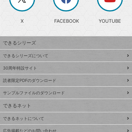
じ
閉
か
る
じ
る
search
ら
急
X
FACEBOOK
YOUTUBE
探
上
検
昇
索
す
ワ
できるシリーズ
ー
ド
できるシリーズについて
Google
ト
スプレ
ッ
30周年特設サイト
ッドシ
プ
読者限定PDFのダウンロード
ート
ペ
iPhone
ー
サンプルファイルのダウンロード
VLOOKUP
ジ
できるネット
連載
できるネットについて
Excel Q&A
close
閉じ
トイアンナ流仕
広告掲載などのお問い合わせ