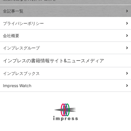
る
事術
全記事一覧
PowerAutomate
ではじめる業務
プライバシーポリシー
の完全自動化
会社概要
AI議事録作成術
Windows 11
インプレスグループ
Q&A
インプレスの書籍情報サイト&ニュースメディア
Teams踏み込み
活用術
インプレスブックス
Excel講師の仕事
Impress Watch
術
エクセル時短
パワポ時短
Windows Tips
神保町ペロリ旅