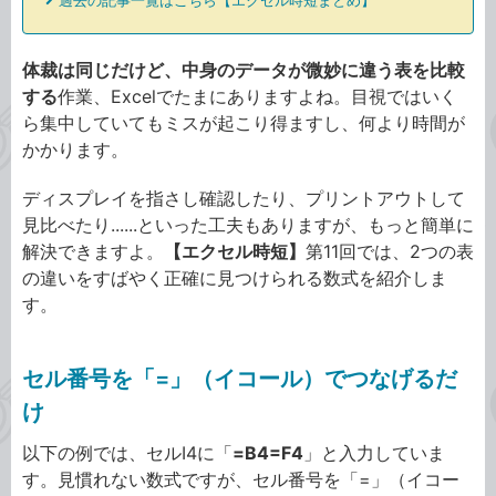
過去の記事一覧はこちら【エクセル時短まとめ】
体裁は同じだけど、中身のデータが微妙に違う表を比較
する
作業、Excelでたまにありますよね。目視ではいく
ら集中していてもミスが起こり得ますし、何より時間が
かかります。
ディスプレイを指さし確認したり、プリントアウトして
見比べたり......といった工夫もありますが、もっと簡単に
解決できますよ。
【エクセル時短】
第11回では、2つの表
の違いをすばやく正確に見つけられる数式を紹介しま
す。
セル番号を「=」（イコール）でつなげるだ
け
以下の例では、セルI4に「
=B4=F4
」と入力していま
す。見慣れない数式ですが、セル番号を「=」（イコー