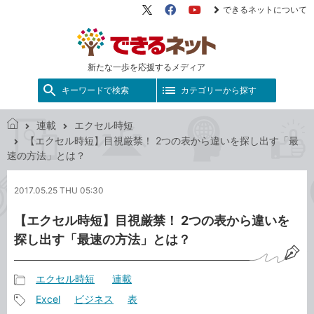
できるネットについて
X（旧
Facebook
YouTube
Twitter）
新たな一歩を応援するメディア
キーワードで検索
カテゴリーから探す
連載
エクセル時短
で
【エクセル時短】目視厳禁！ 2つの表から違いを探し出す「最
き
速の方法」とは？
る
ネ
2017.05.25 THU 05:30
ッ
ト
【エクセル時短】目視厳禁！ 2つの表から違いを
探し出す「最速の方法」とは？
エクセル時短
連載
記
Excel
ビジネス
表
事
記