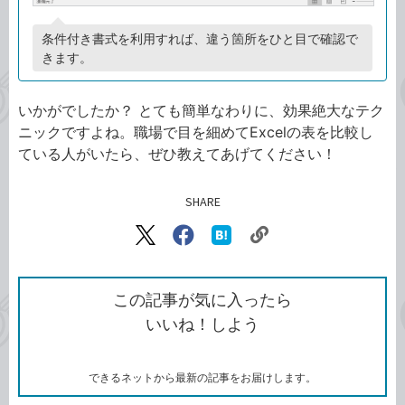
条件付き書式を利用すれば、違う箇所をひと目で確認で
きます。
いかがでしたか？ とても簡単なわりに、効果絶大なテク
ニックですよね。職場で目を細めてExcelの表を比較し
ている人がいたら、ぜひ教えてあげてください！
SHARE
記事をシェアする
リ
X（旧
Facebook
は
ン
Twitter）
で
て
ク
で
シ
な
を
シ
ェ
ブ
この記事が気に入ったら
コ
ェ
ア
ッ
いいね！しよう
ピ
ア
ク
ー
マ
ー
ク
できるネットから最新の記事をお届けします。
に