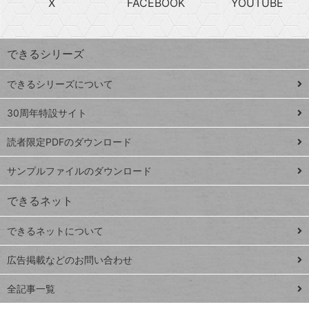
X
FACEBOOK
YOUTUBE
探
上
検
昇
索
す
ワ
できるシリーズ
ー
ド
できるシリーズについて
Google
ト
スプレ
ッ
30周年特設サイト
ッドシ
プ
読者限定PDFのダウンロード
ート
ペ
iPhone
ー
サンプルファイルのダウンロード
VLOOKUP
ジ
できるネット
連載
できるネットについて
Excel Q&A
close
閉じ
トイアンナ流仕
広告掲載などのお問い合わせ
る
事術
全記事一覧
PowerAutomate