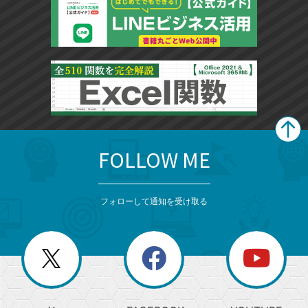
FOLLOW ME
search
format_list_bulleted
検
カ
検
カ
索
テ
メ
ゴ
索
テ
ニ
リ
フォローして通知を受け取る
ゴ
ュ
ー
ー
一
リ
を
覧
閉
を
ー
じ
閉
か
る
じ
る
search
ら
急