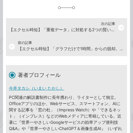
追
加
次の記事
arrow_forward
【エクセル時短】「重複データ」に対処する2つの賢い方法。削除機能とCOUNTIF関数を使い分ける！
前の記事
arrow_back
【エクセル時短】「グラフだけで1時間」からの脱却。思いどおりに仕上げる定番ワザ5選
著者プロフィール
今井タカシ（いまい たかし）
PC関連の解説書制作に長年携わり、ライターとして独立。
Officeアプリのほか、Webサービス、スマートフォン、AIに
関する記事を「窓の杜」（Impress Watch）や「できるネッ
ト」（インプレス）などのWebメディアに寄稿している。近
著に『世界一やさしいGoogleサービスの効率アップ便利技
Q&A』や『世界一やさしいChatGPT＆画像生成AI』（いずれ