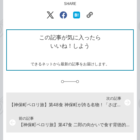
SHARE
記事をシェアする
リ
X（旧
Facebook
は
ン
Twitter）
で
て
ク
で
シ
な
を
シ
ェ
ブ
この記事が気に入ったら
コ
ェ
ア
ッ
いいね！しよう
ピ
ア
ク
ー
マ
ー
ク
できるネットから最新の記事をお届けします。
に
追
加
次の記事
arrow_forward
【神保町ペロリ旅】第48食 神保町が誇る名物！「さぼうる2」のナポリタン（前編）
前の記事
arrow_back
【神保町ペロリ旅】第47食 二郎の向かいで食す背徳的ドカ盛り！ 「用心棒」のまぜそば大（前編）