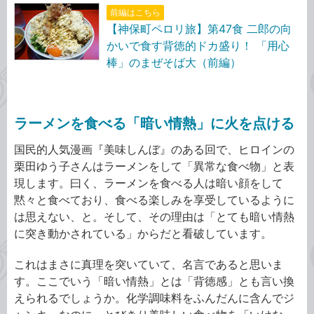
前編はこちら
【神保町ペロリ旅】第47食 二郎の向
かいで食す背徳的ドカ盛り！ 「用心
棒」のまぜそば大（前編）
ラーメンを食べる「暗い情熱」に火を点ける
国民的人気漫画『美味しんぼ』のある回で、ヒロインの
栗田ゆう子さんはラーメンをして「異常な食べ物」と表
現します。曰く、ラーメンを食べる人は暗い顔をして
黙々と食べており、食べる楽しみを享受しているように
は思えない、と。そして、その理由は「とても暗い情熱
に突き動かされている」からだと看破しています。
これはまさに真理を突いていて、名言であると思いま
す。ここでいう「暗い情熱」とは「背徳感」とも言い換
えられるでしょうか。化学調味料をふんだんに含んでジ