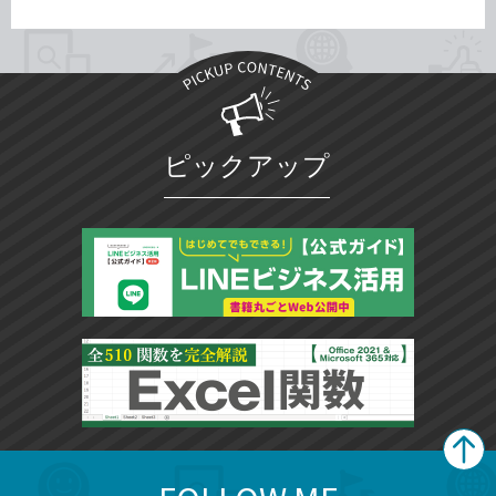
ピックアップ
search
format_list_bulleted