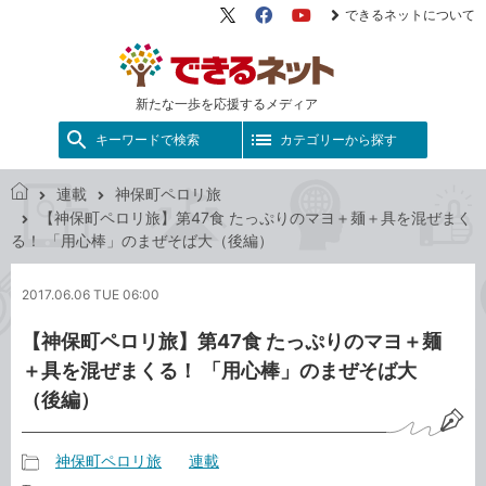
できるネットについて
X（旧
Facebook
YouTube
Twitter）
新たな一歩を応援するメディア
キーワードで検索
カテゴリーから探す
連載
神保町ペロリ旅
で
【神保町ペロリ旅】第47食 たっぷりのマヨ＋麺＋具を混ぜまく
き
る！ 「用心棒」のまぜそば大（後編）
る
ネ
2017.06.06 TUE 06:00
ッ
ト
【神保町ペロリ旅】第47食 たっぷりのマヨ＋麺
＋具を混ぜまくる！ 「用心棒」のまぜそば大
（後編）
神保町ペロリ旅
連載
記