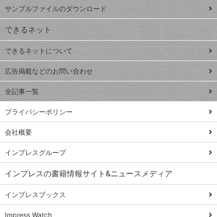
iPhone
ー
サンプルファイルのダウンロード
VLOOKUP
ジ
できるネット
連載
できるネットについて
Excel Q&A
close
閉じ
トイアンナ流仕
広告掲載などのお問い合わせ
る
事術
全記事一覧
PowerAutomate
ではじめる業務
プライバシーポリシー
の完全自動化
会社概要
AI議事録作成術
Windows 11
インプレスグループ
Q&A
インプレスの書籍情報サイト&ニュースメディア
Teams踏み込み
活用術
インプレスブックス
Excel講師の仕事
Impress Watch