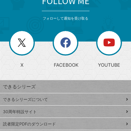
FOLLOW ME
検
カ
検
カ
索
テ
メ
ゴ
索
テ
ニ
リ
フォローして通知を受け取る
ゴ
ュ
ー
ー
一
リ
を
覧
閉
を
ー
じ
閉
か
る
じ
る
search
ら
急
X
FACEBOOK
YOUTUBE
探
上
検
昇
索
す
ワ
できるシリーズ
ー
ド
できるシリーズについて
Google
ト
スプレ
ッ
30周年特設サイト
ッドシ
プ
読者限定PDFのダウンロード
ート
ペ