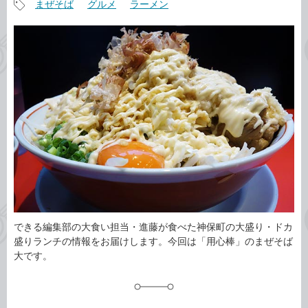
まぜそば
グルメ
ラーメン
事
記
カ
事
テ
タ
ゴ
グ
リ
できる編集部の大食い担当・進藤が食べた神保町の大盛り・ドカ
盛りランチの情報をお届けします。今回は「用心棒」のまぜそば
大です。