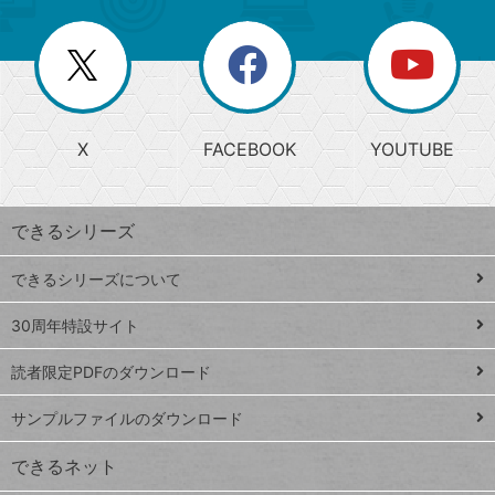
ー
一
リ
を
覧
閉
を
ー
じ
閉
か
る
じ
る
search
ら
急
X
FACEBOOK
YOUTUBE
探
上
検
昇
索
す
ワ
できるシリーズ
ー
ド
できるシリーズについて
Google
ト
スプレ
ッ
30周年特設サイト
ッドシ
プ
読者限定PDFのダウンロード
ート
ペ
iPhone
ー
サンプルファイルのダウンロード
VLOOKUP
ジ
できるネット
連載