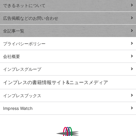
できるネットについて
Excel Q&A
close
閉じ
トイアンナ流仕
広告掲載などのお問い合わせ
る
事術
全記事一覧
PowerAutomate
ではじめる業務
プライバシーポリシー
の完全自動化
会社概要
AI議事録作成術
Windows 11
インプレスグループ
Q&A
インプレスの書籍情報サイト&ニュースメディア
Teams踏み込み
活用術
インプレスブックス
Excel講師の仕事
Impress Watch
術
エクセル時短
パワポ時短