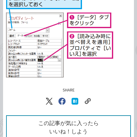
SHARE
記事をシェアする
リ
X（旧
Facebook
は
ン
Twitter）
で
て
ク
で
シ
な
を
シ
ェ
ブ
この記事が気に入ったら
コ
ェ
ア
ッ
いいね！しよう
ピ
ア
ク
ー
マ