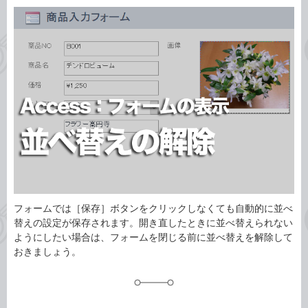
カ
事
テ
タ
ゴ
グ
リ
フォームでは［保存］ボタンをクリックしなくても自動的に並べ
替えの設定が保存されます。開き直したときに並べ替えられない
ようにしたい場合は、フォームを閉じる前に並べ替えを解除して
おきましょう。