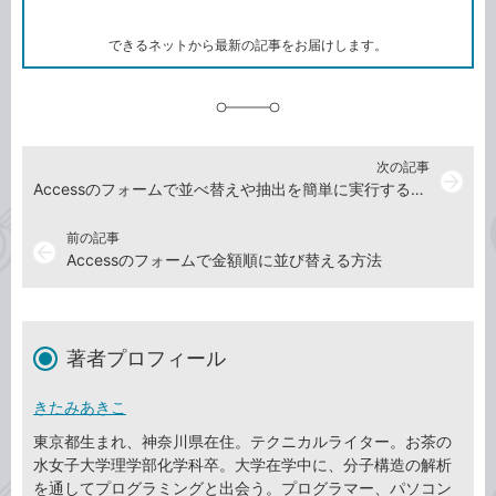
ー
ク
できるネットから最新の記事をお届けします。
に
追
加
次の記事
arrow_forward
Accessのフォームで並べ替えや抽出を簡単に実行する方法
前の記事
arrow_back
Accessのフォームで金額順に並び替える方法
著者プロフィール
きたみあきこ
東京都生まれ、神奈川県在住。テクニカルライター。お茶の
水女子大学理学部化学科卒。大学在学中に、分子構造の解析
を通してプログラミングと出会う。プログラマー、パソコン