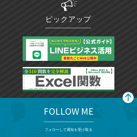
ピックアップ
FOLLOW ME
search
format_list_bulleted
検
カ
検
カ
索
テ
メ
ゴ
索
テ
ニ
リ
フォローして通知を受け取る
ゴ
ュ
ー