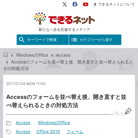
できるネットについて
X（旧
Facebook
YouTube
Twitter）
新たな一歩を応援するメディア
キーワードで検索
カテゴリーから探す
Windows/Office
Access
で
Accessのフォームを並べ替え後、開き直すと並べ替えられると
き
きの対処方法
る
ネ
2017.07.24 MON 11:00
ッ
ト
Accessのフォームを並べ替え後、開き直すと並
べ替えられるときの対処方法
Access
Windows/Office
記
Access
Office 2016
フォーム
事
記