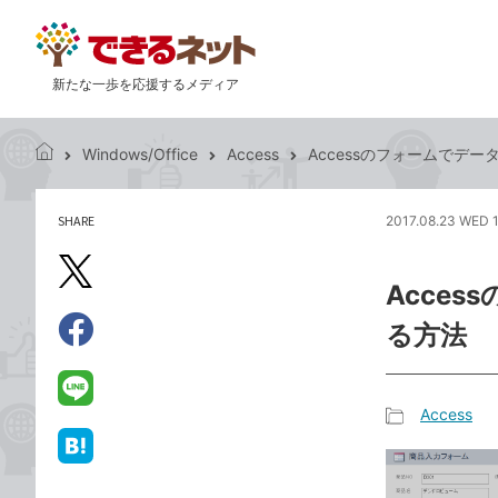
新たな一歩を応援するメディア
Windows/Office
Access
Accessのフォームでデ
で
き
る
SHARE
2017.08.23 WED 
記
ネ
事
ッ
を
X（旧
ト
Acce
シ
Twitter）
ェ
る方法
で
ア
Facebook
す
シ
で
る
ェ
シ
LINE
Access
ア
ェ
で
記
ア
送
は
事
る
て
カ