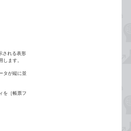
示される表形
用します。
ータが縦に並
ィを［帳票フ