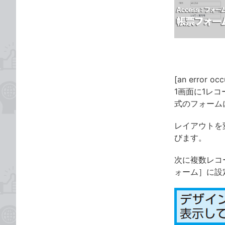
な
テ
ブ
ゴ
ッ
リ
ク
マ
ー
ク
[an error occ
に
1画面に1レ
追
式のフォーム
加
レイアウトを
びます。
次に複数レコ
ォーム］に設