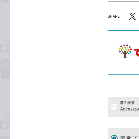
SHARE
記事をシ
T
前の記事
arrow_back
著者プ