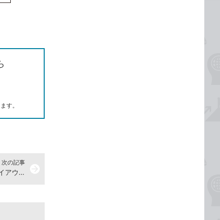
ら
します。
次の記事
arrow_forward
Accessのフォームで集合形式のレイアウトを2列にする方法