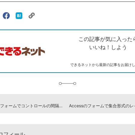
リ
X（旧
Facebook
は
ェアする
ン
witter）
で
て
ク
で
シ
な
を
シ
ェ
ブ
この記事が気に入った
コ
ェ
ア
ッ
ピ
ア
ク
いいね！しよう
ー
マ
ー
ク
できるネットから最新の記事をお届け
に
追
加
Accessのフォームでコントロールの間隔を調整する方法
ロフィール