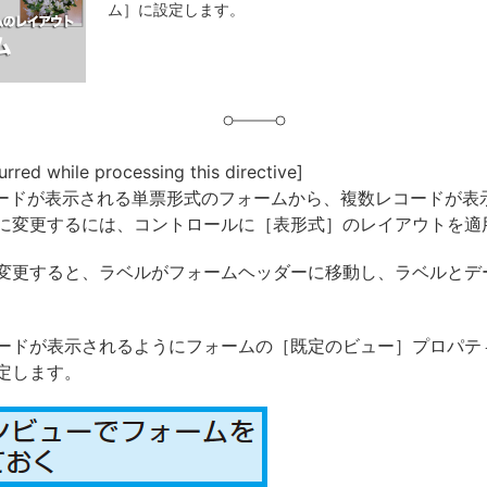
ム］に設定します。
グ
urred while processing this directive]
コードが表示される単票形式のフォームから、複数レコードが表
に変更するには、コントロールに［表形式］のレイアウトを適
変更すると、ラベルがフォームヘッダーに移動し、ラベルとデ
ードが表示されるようにフォームの［既定のビュー］プロパテ
定します。