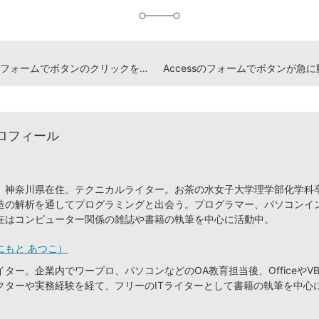
加
Accessのフォームでボタンのクリックをキー操作で行う方法
ロフィール
、神奈川県在住。テクニカルライター。お茶の水女子大学理学部化学科
造の解析を通してプログラミングと出会う。プログラマー、パソコンイ
在はコンピューター関係の雑誌や書籍の執筆を中心に活動中。
にもと あつこ）
ター。企業内でワープロ、パソコンなどのOA教育担当後、OfficeやVB
クターや実務経験を経て、フリーのITライターとして書籍の執筆を中心