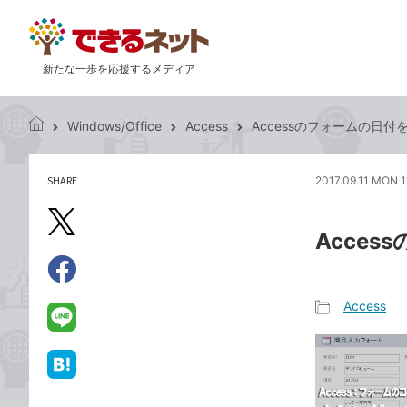
新たな一歩を応援するメディア
Windows/Office
Access
Accessのフォームの日
で
き
る
SHARE
2017.09.11 MON 1
記
ネ
事
ッ
を
X（旧
ト
Acce
シ
Twitter）
ェ
で
ア
Facebook
す
シ
で
Access
る
ェ
記
シ
LINE
ア
事
ェ
で
カ
ア
送
は
テ
る
て