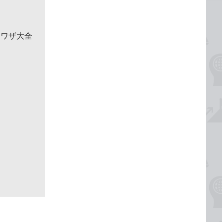
利ワザ大全