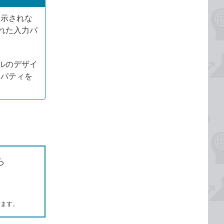
表示されな
れた入力パ
ルのデザイ
ロパティを
。
ら
します。