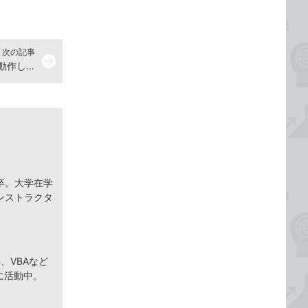
次の記事
arrow_forward
Accessのフォームでボタンが急に動作しなくなった場合の対処方法
卒。大学在学
ンストラクタ
、VBAなど
に活動中。