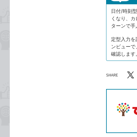
日付/時刻
くなり、カ
ターンで手
定型入力を
ンビューで
確認します
SHARE
記事をシ
T