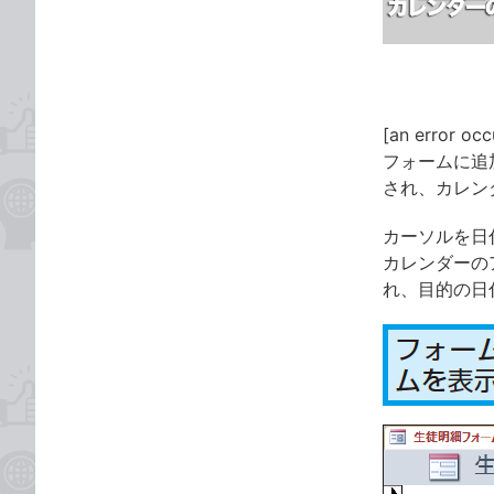
ゴ
な
リ
ブ
ッ
ク
マ
[an error occ
ー
フォームに追
ク
され、カレン
に
追
カーソルを日
加
カレンダーの
れ、目的の日