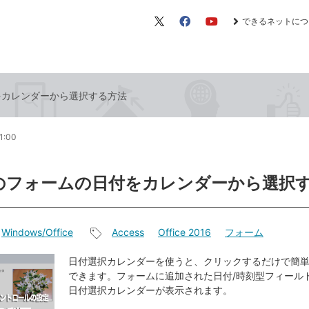
できるネットにつ
X（旧
Facebook
YouTube
Twitter）
付をカレンダーから選択する方法
1:00
ssのフォームの日付をカレンダーから選択
Windows/Office
Access
Office 2016
フォーム
記
事
日付選択カレンダーを使うと、クリックするだけで簡
できます。フォームに追加された日付/時刻型フィール
タ
日付選択カレンダーが表示されます。
グ