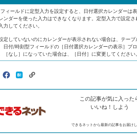
型フィールドに定型入力を設定すると、日付選択カレンダーは
レンダーを使った入力はできなくなります。定型入力で設定さ
入力してください。
設定していないのにカレンダーが表示されない場合は、テーブ
、日付/時刻型フィールドの［日付選択カレンダーの表示］プ
。［なし］になっていた場合は、［日付］に変更してください
リ
X（旧
Facebook
は
ェアする
ン
witter）
で
て
ク
で
シ
な
を
シ
ェ
ブ
この記事が気に入った
コ
ェ
ア
ッ
ピ
ア
ク
いいね！しよう
ー
マ
ー
ク
できるネットから最新の記事をお届け
に
追