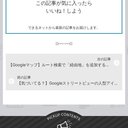
を
シ
ェ
ブ
この記事が気に入ったら
コ
ェ
ア
ッ
いいね！しよう
ピ
ア
ク
ー
マ
ー
ク
できるネットから最新の記事をお届けします。
に
追
加
次の記事
arrow_forward
【Googleマップ】ルート検索で「経由地」を追加する方法。クルマで立ち寄りたいときに便利！
前の記事
arrow_back
【気づいてる？】Googleストリートビューの人型アイコン「ペグマン」が帽子と風船で楽しそう！