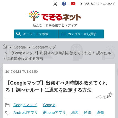
できるネットについて
X（旧
Facebook
YouTube
Twitter）
新たな一歩を応援するメディア
キーワードで検索
カテゴリーから探す
Google
Googleマップ
で
【Googleマップ】出発すべき時刻を教えてくれる！ 調べたルー
き
トに通知を設定する方法
る
ネ
2017.06.13 TUE 05:50
ッ
ト
【Googleマップ】出発すべき時刻を教えてくれ
る！ 調べたルートに通知を設定する方法
Googleマップ
Google
記
Androidアプリ
iPhoneアプリ
地図
経路
通知
事
記