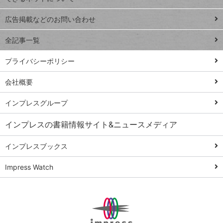
Excel Q&A
close
閉じ
トイアンナ流仕
広告掲載などのお問い合わせ
る
事術
全記事一覧
PowerAutomate
ではじめる業務
プライバシーポリシー
の完全自動化
会社概要
AI議事録作成術
Windows 11
インプレスグループ
Q&A
インプレスの書籍情報サイト&ニュースメディア
Teams踏み込み
活用術
インプレスブックス
Excel講師の仕事
Impress Watch
術
エクセル時短
パワポ時短
Windows Tips