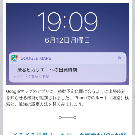
カ
事
テ
タ
ゴ
グ
リ
Googleマップのアプリに、移動予定に間に合うように出発時刻
を知らせる機能が追加されました。iPhoneでのルート（経路）検
索と、通知の設定方法を見てみましょう。