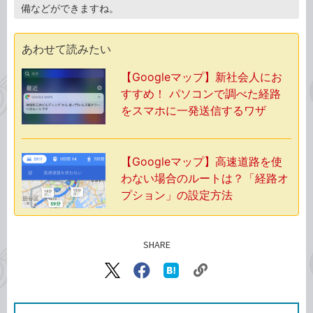
備などができますね。
あわせて読みたい
【Googleマップ】新社会人にお
すすめ！ パソコンで調べた経路
をスマホに一発送信するワザ
【Googleマップ】高速道路を使
わない場合のルートは？「経路オ
プション」の設定方法
SHARE
記事をシェアする
リ
X（旧
Facebook
は
ン
Twitter）
で
て
ク
で
シ
な