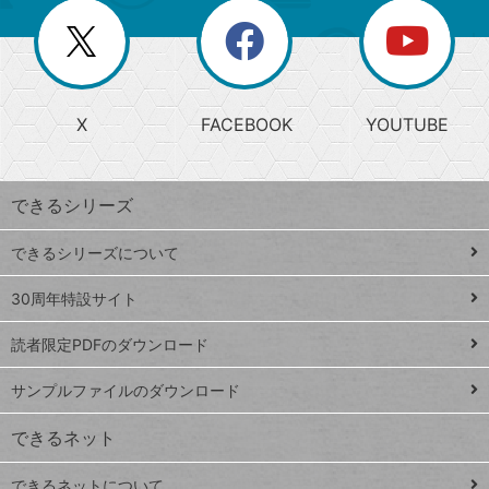
リ
を
覧
閉
を
ー
じ
閉
か
る
じ
る
search
ら
急
X
FACEBOOK
YOUTUBE
探
上
検
昇
索
す
ワ
できるシリーズ
ー
ド
できるシリーズについて
Google
ト
スプレ
ッ
30周年特設サイト
ッドシ
プ
読者限定PDFのダウンロード
ート
ペ
iPhone
ー
サンプルファイルのダウンロード
VLOOKUP
ジ
できるネット
連載
できるネットについて