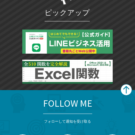
ピックアップ
FOLLOW ME
search
format_list_bulleted
検
カ
検
カ
索
テ
メ
ゴ
索
テ
ニ
リ
フォローして通知を受け取る
ゴ
ュ
ー
ー
一