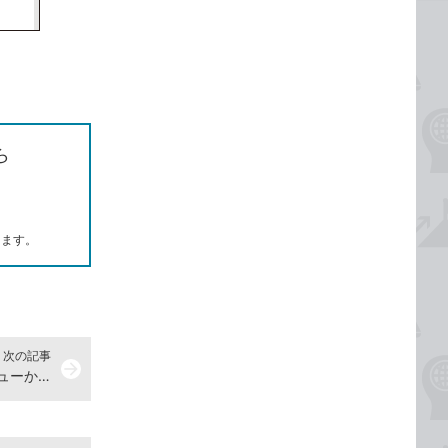
ら
します。
次の記事
arrow_forward
Accessのレポートをレイアウトビューから作成する方法