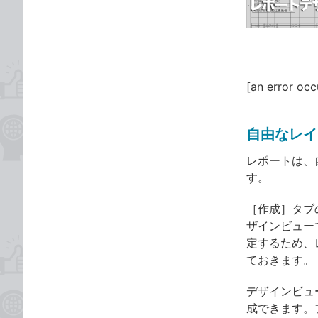
ゴ
な
リ
ブ
ッ
ク
マ
[an error occ
ー
ク
に
自由なレイ
追
レポートは、
加
す。
［作成］タブ
ザインビュー
定するため、
ておきます。
デザインビュ
成できます。