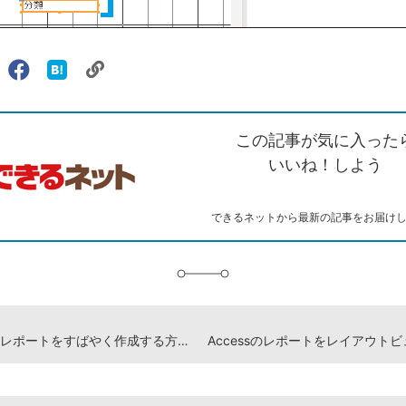
リ
X（旧
Facebook
は
ェアする
ン
witter）
で
て
ク
で
シ
な
を
シ
ェ
ブ
この記事が気に入った
コ
ェ
ア
ッ
ピ
ア
ク
いいね！しよう
ー
マ
ー
ク
できるネットから最新の記事をお届け
に
追
加
Accessのレポートをすばやく作成する方法