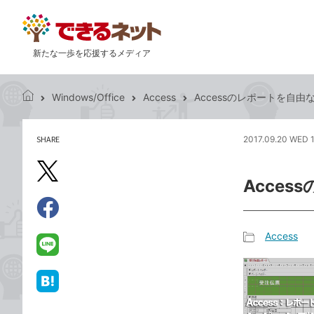
新たな一歩を応援するメディア
Windows/Office
Access
Accessのレポートを自
で
き
る
SHARE
2017.09.20 WED 
記
ネ
事
ッ
を
X（旧
ト
Acce
シ
Twitter）
ェ
で
ア
Facebook
す
シ
で
Access
る
ェ
記
シ
LINE
ア
事
ェ
で
カ
ア
送
は
テ
る
て