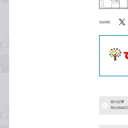
SHARE
記事をシ
T
前の記事
arrow_back