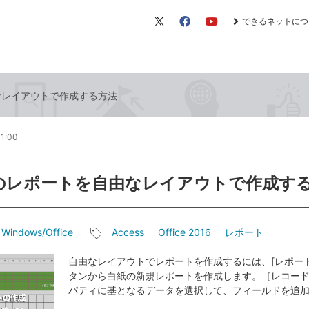
できるネットにつ
X（旧
Facebook
YouTube
Twitter）
由なレイアウトで作成する方法
11:00
ssのレポートを自由なレイアウトで作成す
Windows/Office
Access
Office 2016
レポート
記
事
自由なレイアウトでレポートを作成するには、[レポー
タンから白紙の新規レポートを作成します。［レコー
タ
パティに基となるデータを選択して、フィールドを追
グ