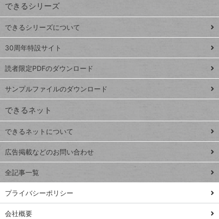
できるシリーズ
ー
ド
できるシリーズについて
Google
ト
スプレ
ッ
30周年特設サイト
ッドシ
プ
読者限定PDFのダウンロード
ート
ペ
iPhone
ー
サンプルファイルのダウンロード
VLOOKUP
ジ
できるネット
連載
できるネットについて
Excel Q&A
close
閉じ
トイアンナ流仕
広告掲載などのお問い合わせ
る
事術
全記事一覧
PowerAutomate
ではじめる業務
プライバシーポリシー
の完全自動化
会社概要
AI議事録作成術