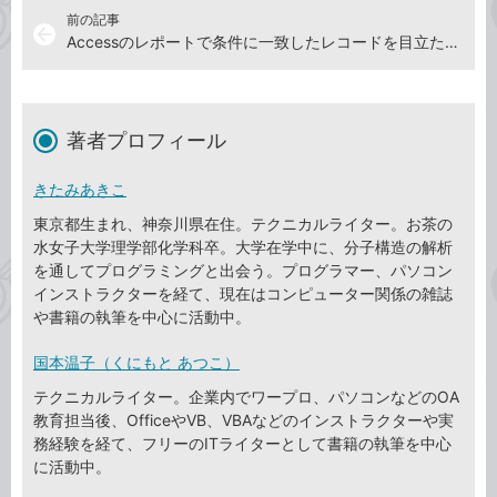
前の記事
arrow_back
Accessのレポートで条件に一致したレコードを目立たせる方法
著者プロフィール
きたみあきこ
東京都生まれ、神奈川県在住。テクニカルライター。お茶の
水女子大学理学部化学科卒。大学在学中に、分子構造の解析
を通してプログラミングと出会う。プログラマー、パソコン
インストラクターを経て、現在はコンピューター関係の雑誌
や書籍の執筆を中心に活動中。
国本温子（くにもと あつこ）
テクニカルライター。企業内でワープロ、パソコンなどのOA
教育担当後、OfficeやVB、VBAなどのインストラクターや実
務経験を経て、フリーのITライターとして書籍の執筆を中心
に活動中。