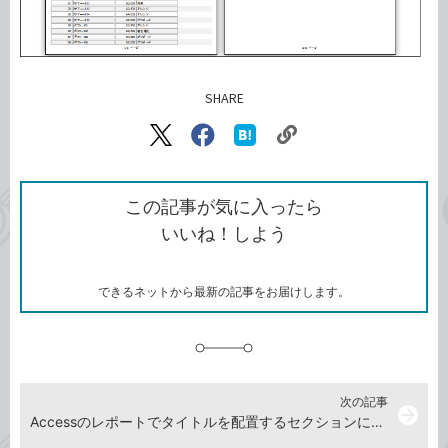
SHARE
記事をシェアする
リ
X（旧
Facebook
は
ン
Twitter）
で
て
ク
で
シ
な
を
シ
ェ
ブ
この記事が気に入ったら
コ
ェ
ア
ッ
いいね！しよう
ピ
ア
ク
ー
マ
ー
ク
できるネットから最新の記事をお届けします。
に
追
加
次の記事
arrow_forward
Accessのレポートでタイトルを配置するセクションによる印刷結果の違い