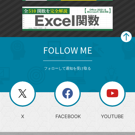
FOLLOW ME
search
format_list_bulleted
検
カ
検
カ
索
テ
メ
ゴ
索
テ
ニ
リ
フォローして通知を受け取る
ゴ
ュ
ー
ー
一
リ
を
覧
閉
を
ー
じ
閉
か
る
じ
る
search
ら
急
X
FACEBOOK
YOUTUBE
探
上
検
昇
索
す
ワ