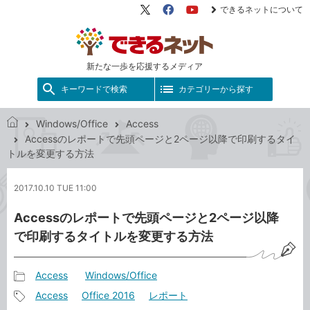
できるネットについて
X（旧
Facebook
YouTube
Twitter）
新たな一歩を応援するメディア
キーワードで検索
カテゴリーから探す
Windows/Office
Access
で
Accessのレポートで先頭ページと2ページ以降で印刷するタイ
き
トルを変更する方法
る
ネ
2017.10.10 TUE 11:00
ッ
ト
Accessのレポートで先頭ページと2ページ以降
で印刷するタイトルを変更する方法
Access
Windows/Office
記
Access
Office 2016
レポート
事
記