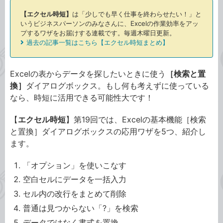
【エクセル時短】
は「少しでも早く仕事を終わらせたい！」と
いうビジネスパーソンのみなさんに、Excelの作業効率をアッ
プするワザをお届けする連載です。毎週木曜日更新。
過去の記事一覧はこちら【エクセル時短まとめ】
Excelの表からデータを探したいときに使う
［検索と置
換］
ダイアログボックス。もし何も考えずに使っている
なら、時短に活用できる可能性大です！
【
エクセル時短
】第19回では、Excelの基本機能［検索
と置換］ダイアログボックスの応用ワザを5つ、紹介し
ます。
「オプション」を使いこなす
空白セルにデータを一括入力
セル内の改行をまとめて削除
普通は見つからない「?」を検索
データではなく書式を置換