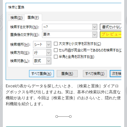
カ
事
テ
タ
ゴ
グ
リ
Excelの表からデータを探したいとき、［検索と置換］ダイアロ
グボックスを呼び出しますよね。実は、基本の検索以外に高度な
機能があります。今回は［検索と置換］のおさらいと、隠れた便
利機能を紹介します。