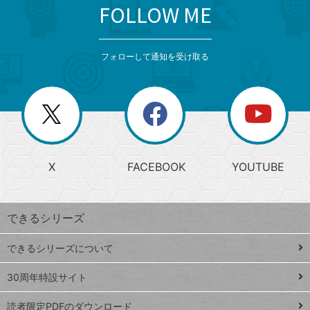
FOLLOW ME
search
format_list_bulleted
検
カ
検
カ
索
テ
メ
ゴ
索
テ
ニ
リ
フォローして通知を受け取る
ゴ
ュ
ー
ー
一
リ
を
覧
閉
を
ー
じ
閉
か
る
じ
る
search
ら
急
X
FACEBOOK
YOUTUBE
探
上
検
昇
索
す
ワ
できるシリーズ
ー
ド
できるシリーズについて
Google
ト
スプレ
ッ
30周年特設サイト
ッドシ
プ
読者限定PDFのダウンロード
ート