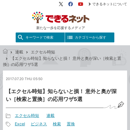
できるネットについて
X（旧
Facebook
YouTube
Twitter）
新たな一歩を応援するメディア
キーワードで検索
カテゴリーから探す
連載
エクセル時短
で
【エクセル時短】知らないと損！ 意外と奥が深い［検索と置
き
換］の応用ワザ5選
る
ネ
2017.07.20 THU 05:50
ッ
ト
【エクセル時短】知らないと損！ 意外と奥が深
い［検索と置換］の応用ワザ5選
エクセル時短
連載
記
Excel
ビジネス
検索
置換
事
記