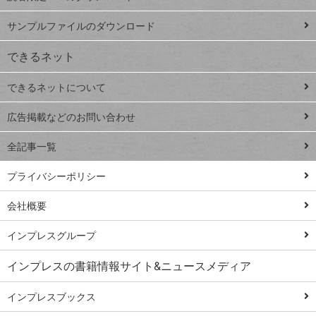
ペ
iPhone
ー
サンプルファイルのダウンロード
VLOOKUP
ジ
できるネット
連載
できるネットについて
Excel Q&A
close
閉じ
トイアンナ流仕
広告掲載などのお問い合わせ
る
事術
全記事一覧
PowerAutomate
ではじめる業務
プライバシーポリシー
の完全自動化
会社概要
AI議事録作成術
Windows 11
インプレスグループ
Q&A
インプレスの書籍情報サイト&ニュースメディア
Teams踏み込み
活用術
インプレスブックス
Excel講師の仕事