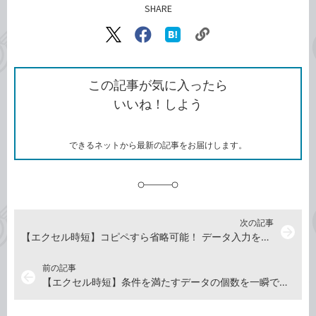
SHARE
記事をシェアする
リ
X（旧
Facebook
は
ン
Twitter）
で
て
ク
で
シ
な
を
シ
ェ
ブ
この記事が気に入ったら
コ
ェ
ア
ッ
いいね！しよう
ピ
ア
ク
ー
マ
ー
ク
できるネットから最新の記事をお届けします。
に
追
加
次の記事
arrow_forward
【エクセル時短】コピペすら省略可能！ データ入力を爆速にするショートカットキー5選
前の記事
arrow_back
【エクセル時短】条件を満たすデータの個数を一瞬で。隠れた名関数・COUNTIFとCOUNTIFSの使い方