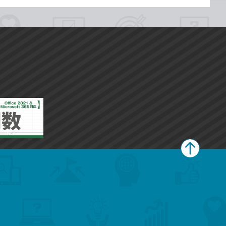
ペ
ー
ジ
上
部
へ