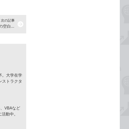
次の記事
arrow_forward
Accessの関数で文字列からすべての空白を取り除く方法
卒。大学在学
ンストラクタ
、VBAなど
に活動中。