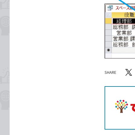
SHARE
記事をシ
T