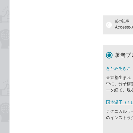
前の記事
arrow_back
著者プ
きたみあきこ
東京都生まれ
中に、分子構
ーを経て、現
国本温子（く
テクニカルライ
のインストラ