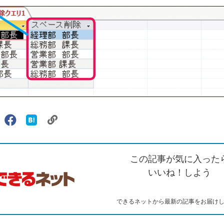
リ
X（旧
Facebook
は
ェアする
ン
witter）
で
て
ク
で
シ
な
を
シ
ェ
ブ
この記事が気に入った
コ
ェ
ア
ッ
ピ
ア
ク
いいね！しよう
ー
マ
ー
ク
できるネットから最新の記事をお届け
に
追
加