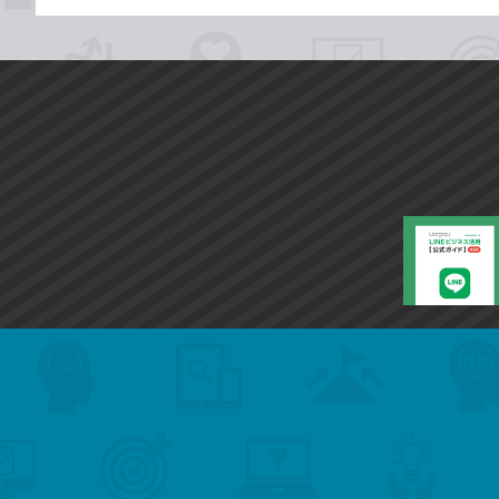
search
format_list_bulleted
検
カ
検
カ
索
テ
メ
ゴ
索
テ
ニ
リ
ュ
ー
ゴ
ー
一