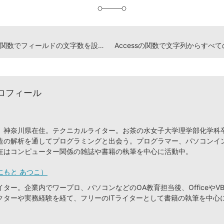
Accessの関数でフィールドの文字数を設定する方法
ロフィール
、神奈川県在住。テクニカルライター。お茶の水女子大学理学部化学科
造の解析を通してプログラミングと出会う。プログラマー、パソコンイ
在はコンピューター関係の雑誌や書籍の執筆を中心に活動中。
にもと あつこ）
ター。企業内でワープロ、パソコンなどのOA教育担当後、OfficeやVB
クターや実務経験を経て、フリーのITライターとして書籍の執筆を中心