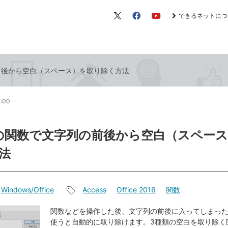
できるネットにつ
X（旧
Facebook
YouTube
Twitter）
の前後から空白（スペース）を取り除く方法
1:00
ssの関数で文字列の前後から空白（スペー
法
Windows/Office
Access
Office 2016
関数
記
事
関数などを操作した後、文字列の前後に入ってしまっ
使うと自動的に取り除けます。3種類の空白を取り除く
タ