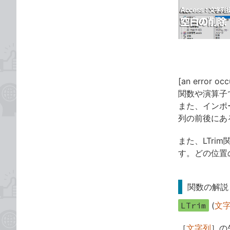
な
テ
ブ
ゴ
ッ
リ
ク
マ
ー
ク
[an error occ
に
関数や演算子
追
また、インポ
加
列の前後にあ
また、LTri
す。どの位置
関数の解説
LTrim
(
文
［
文字列
］の