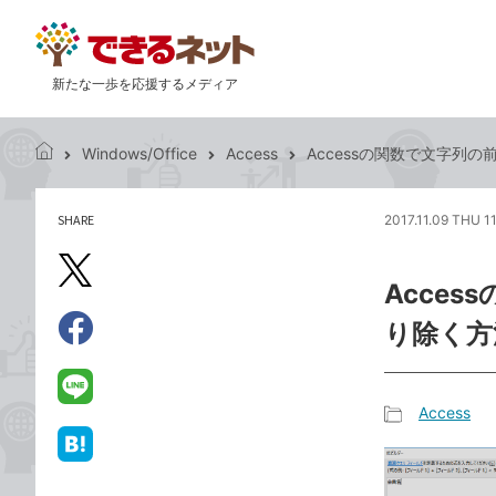
新たな一歩を応援するメディア
Windows/Office
Access
Accessの関数で文字列
で
き
る
SHARE
2017.11.09 THU 1
記
ネ
事
ッ
を
X（旧
ト
Acce
シ
Twitter）
ェ
り除く方
で
ア
Facebook
す
シ
で
る
ェ
シ
LINE
Access
ア
ェ
で
記
ア
送
は
事
る
て
カ