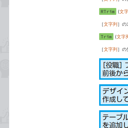
RTrim
(
文
［
文字列
］の
Trim
(
文字
［
文字列
］の