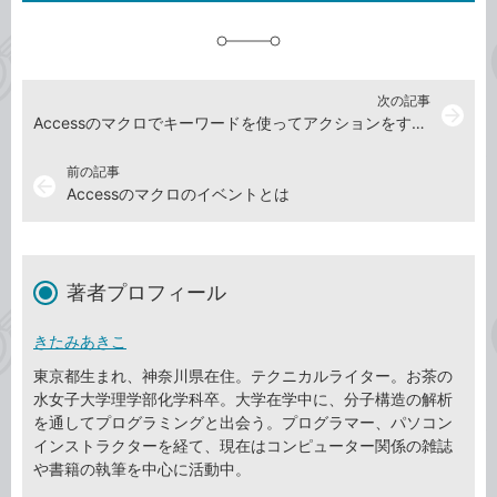
追
加
次の記事
arrow_forward
Accessのマクロでキーワードを使ってアクションをすばやく選択する方法
前の記事
arrow_back
Accessのマクロのイベントとは
著者プロフィール
きたみあきこ
東京都生まれ、神奈川県在住。テクニカルライター。お茶の
水女子大学理学部化学科卒。大学在学中に、分子構造の解析
を通してプログラミングと出会う。プログラマー、パソコン
インストラクターを経て、現在はコンピューター関係の雑誌
や書籍の執筆を中心に活動中。