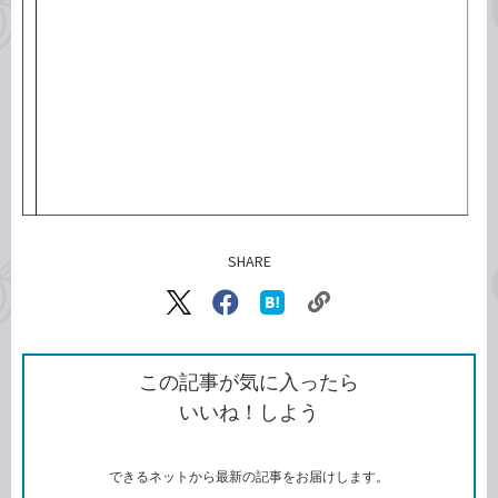
SHARE
記事をシェアする
リ
X（旧
Facebook
は
ン
Twitter）
で
て
ク
で
シ
な
を
シ
ェ
ブ
この記事が気に入ったら
コ
ェ
ア
ッ
いいね！しよう
ピ
ア
ク
ー
マ
ー
ク
できるネットから最新の記事をお届けします。
に