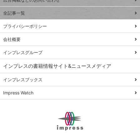
トイアンナ流仕
る
事術
全記事一覧
PowerAutomate
ではじめる業務
プライバシーポリシー
の完全自動化
会社概要
AI議事録作成術
Windows 11
インプレスグループ
Q&A
インプレスの書籍情報サイト&ニュースメディア
Teams踏み込み
活用術
インプレスブックス
Excel講師の仕事
Impress Watch
術
エクセル時短
パワポ時短
Windows Tips
神保町ペロリ旅