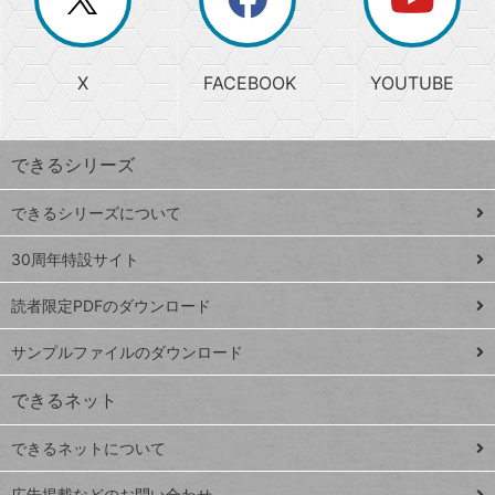
じ
閉
か
る
じ
る
search
ら
急
X
FACEBOOK
YOUTUBE
探
上
検
昇
索
す
ワ
できるシリーズ
ー
ド
できるシリーズについて
Google
ト
スプレ
ッ
30周年特設サイト
ッドシ
プ
読者限定PDFのダウンロード
ート
ペ
iPhone
ー
サンプルファイルのダウンロード
VLOOKUP
ジ
できるネット
連載
できるネットについて
Excel Q&A
close
閉じ
広告掲載などのお問い合わせ