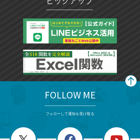
ピックアップ
FOLLOW ME
search
format_list_bulleted
検
カ
検
カ
索
テ
メ
ゴ
索
テ
ニ
リ
フォローして通知を受け取る
ゴ
ュ
ー
ー
一
リ
を
覧
閉
を
ー