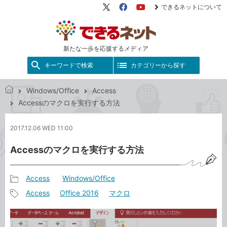
できるネットについて
X（旧
Facebook
YouTube
Twitter）
新たな一歩を応援するメディア
キーワードで検索
カテゴリーから探す
Windows/Office
Access
で
Accessのマクロを実行する方法
き
る
2017.12.06 WED 11:00
ネ
ッ
Accessのマクロを実行する方法
ト
Access
Windows/Office
記
Access
Office 2016
マクロ
事
記
カ
事
テ
タ