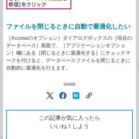
ファイルを閉じるときに自動で最適化したい
［Accessのオプション］ダイアログボックスの［現在の
データベース］画面で、［アプリケーションオプショ
ン］欄にある［閉じるときに最適化する］にチェックマ
ークを付けると、データベースファイルを閉じるときに
自動的に最適化を行えます。
SHARE
記事をシェアする
リ
X（旧
Facebook
は
ン
Twitter）
で
て
ク
で
シ
な
を
シ
ェ
ブ
この記事が気に入ったら
コ
ェ
ア
ッ
いいね！しよう
ピ
ア
ク
ー
マ
ー