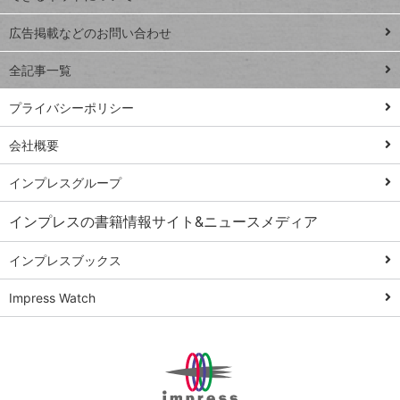
Excel Q&A
close
閉じ
トイアンナ流仕
広告掲載などのお問い合わせ
る
事術
全記事一覧
PowerAutomate
ではじめる業務
プライバシーポリシー
の完全自動化
会社概要
AI議事録作成術
Windows 11
インプレスグループ
Q&A
インプレスの書籍情報サイト&ニュースメディア
Teams踏み込み
活用術
インプレスブックス
Excel講師の仕事
Impress Watch
術
エクセル時短
パワポ時短
Windows Tips