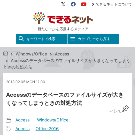
できるネットについて
X（旧
Facebook
YouTube
Twitter）
新たな一歩を応援するメディア
キーワードで検索
カテゴリーから探す
Windows/Office
Access
で
Accessのデータベースのファイルサイズが大きくなってしまう
き
ときの対処方法
る
ネ
2018.02.05 MON 11:00
ッ
ト
Accessのデータベースのファイルサイズが大き
くなってしまうときの対処方法
Access
Windows/Office
記
Access
Office 2016
事
記