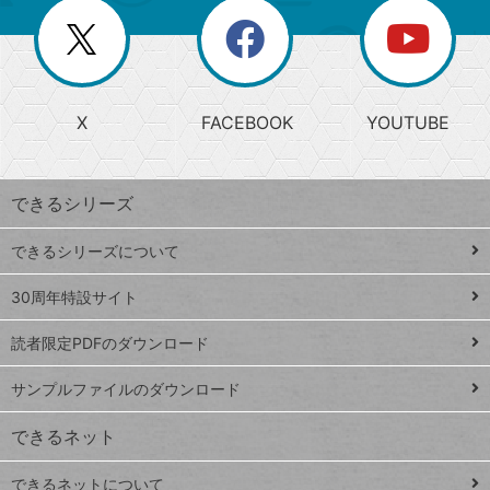
リ
を
覧
閉
を
ー
じ
閉
か
る
じ
る
search
ら
急
X
FACEBOOK
YOUTUBE
探
上
検
昇
索
す
ワ
できるシリーズ
ー
ド
できるシリーズについて
Google
ト
スプレ
ッ
30周年特設サイト
ッドシ
プ
読者限定PDFのダウンロード
ート
ペ
iPhone
ー
サンプルファイルのダウンロード
VLOOKUP
ジ
できるネット
連載
できるネットについて