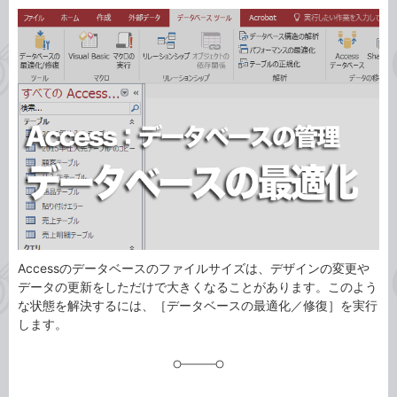
カ
事
テ
タ
ゴ
グ
リ
Accessのデータベースのファイルサイズは、デザインの変更や
データの更新をしただけで大きくなることがあります。このよう
な状態を解決するには、［データベースの最適化／修復］を実行
します。