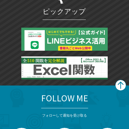
ピックアップ
FOLLOW ME
search
format_list_bulleted
検
カ
検
カ
索
テ
メ
ゴ
索
テ
ニ
リ
フォローして通知を受け取る
ゴ
ュ
ー
ー
一