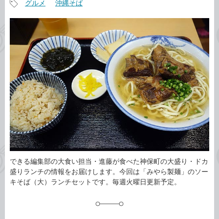
グルメ
沖縄そば
事
記
カ
事
テ
タ
ゴ
グ
リ
できる編集部の大食い担当・進藤が食べた神保町の大盛り・ドカ
盛りランチの情報をお届けします。今回は「みやら製麺」のソー
キそば（大）ランチセットです。毎週火曜日更新予定。