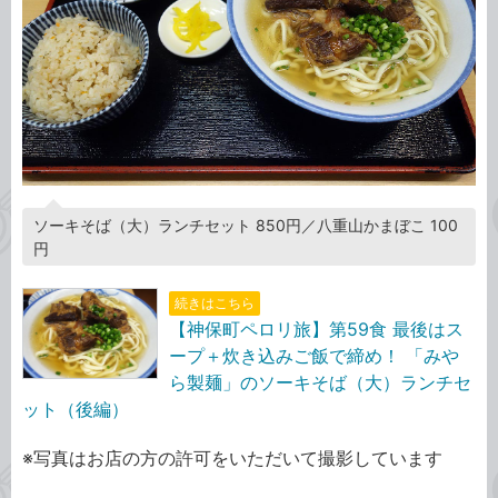
ソーキそば（大）ランチセット 850円／八重山かまぼこ 100
円
続きはこちら
【神保町ペロリ旅】第59食 最後はス
ープ＋炊き込みご飯で締め！ 「みや
ら製麺」のソーキそば（大）ランチセ
ット（後編）
※写真はお店の方の許可をいただいて撮影しています