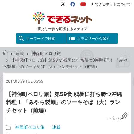
できるネットについて
X（旧
Facebook
YouTube
Twitter）
新たな一歩を応援するメディア
キーワードで検索
カテゴリーから探す
連載
神保町ペロリ旅
で
【神保町ペロリ旅】第59食 残暑に打ち勝つ沖縄料理！ 「みや
き
ら製麺」のソーキそば（大）ランチセット（前編）
る
ネ
2017.08.29 TUE 05:55
ッ
ト
【神保町ペロリ旅】第59食 残暑に打ち勝つ沖縄
料理！ 「みやら製麺」のソーキそば（大）ラン
チセット（前編）
神保町ペロリ旅
連載
記