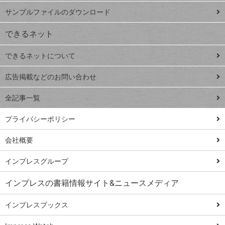
iPhone
ー
サンプルファイルのダウンロード
VLOOKUP
ジ
できるネット
連載
できるネットについて
Excel Q&A
close
閉じ
トイアンナ流仕
広告掲載などのお問い合わせ
る
事術
全記事一覧
PowerAutomate
ではじめる業務
プライバシーポリシー
の完全自動化
会社概要
AI議事録作成術
Windows 11
インプレスグループ
Q&A
インプレスの書籍情報サイト&ニュースメディア
Teams踏み込み
活用術
インプレスブックス
Excel講師の仕事