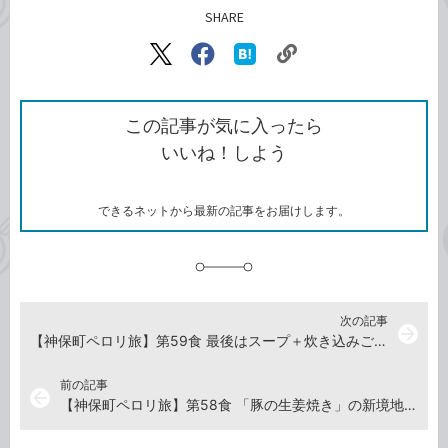
SHARE
記事をシェアする
リ
X（旧
Facebook
は
ン
Twitter）
で
て
ク
で
シ
な
を
シ
ェ
ブ
この記事が気に入ったら
コ
ェ
ア
ッ
いいね！しよう
ピ
ア
ク
ー
マ
ー
ク
できるネットから最新の記事をお届けします。
に
追
加
次の記事
arrow_forward
【神保町ペロリ旅】第59食 最後はスープ＋炊き込みご飯で締め！ 「みやら製麺」のソーキそば（大）ランチセット（後編）
前の記事
arrow_back
【神保町ペロリ旅】第58食 「豚の生姜焼き」の新境地。「ロメスパ バルボア」のポークジンジャー特盛り（後編）