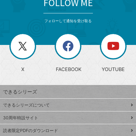
FOLLOW ME
search
format_list_bulleted
検
カ
検
カ
索
テ
メ
ゴ
索
テ
ニ
リ
フォローして通知を受け取る
ゴ
ュ
ー
ー
一
リ
を
覧
閉
を
ー
じ
閉
か
る
じ
る
search
ら
急
X
FACEBOOK
YOUTUBE
探
上
検
昇
索
す
ワ
できるシリーズ
ー
ド
できるシリーズについて
Google
ト
スプレ
ッ
30周年特設サイト
ッドシ
プ
読者限定PDFのダウンロード
ート
ペ