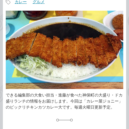
カレー
グルメ
事
記
カ
事
テ
タ
ゴ
グ
リ
できる編集部の大食い担当・進藤が食べた神保町の大盛り・ドカ
盛りランチの情報をお届けします。今回は「カレー屋ジョニー」
のビックリチキンカツカレー大です。毎週火曜日更新予定。