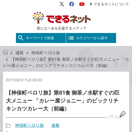
できるネットについて
X（旧
Facebook
YouTube
Twitter）
新たな一歩を応援するメディア
キーワードで検索
カテゴリーから探す
連載
神保町ペロリ旅
で
【神保町ペロリ旅】第61食 御茶ノ水駅すぐの巨大メニュー 「カ
き
レー屋ジョニー」のビックリチキンカツカレー大（前編）
る
ネ
2017.09.12 TUE 05:50
ッ
ト
【神保町ペロリ旅】第61食 御茶ノ水駅すぐの巨
大メニュー 「カレー屋ジョニー」のビックリチ
キンカツカレー大（前編）
神保町ペロリ旅
連載
記