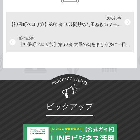
次の記事
arrow_forward
【神保町ペロリ旅】第61食 10時間炒めた玉ねぎのソースに感動！ 「カレー屋ジョニー」のビックリチキンカツカレー大（後編）
前の記事
arrow_back
【神保町ペロリ旅】第60食 大量の肉をまとう姿に一目惚れ！ 「肉あんかけチャーハン炒王」の肉あんかけチャーハンメガ盛り（後編）
ピックアップ