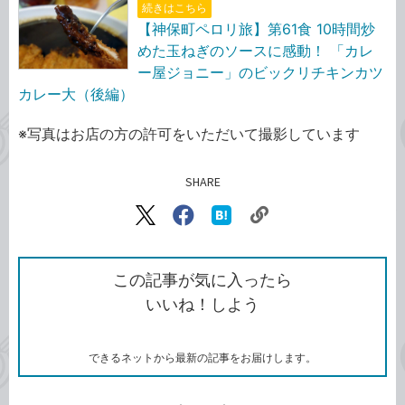
続きはこちら
【神保町ペロリ旅】第61食 10時間炒
めた玉ねぎのソースに感動！ 「カレ
ー屋ジョニー」のビックリチキンカツ
カレー大（後編）
※写真はお店の方の許可をいただいて撮影しています
SHARE
記事をシェアする
リ
X（旧
Facebook
は
ン
Twitter）
で
て
ク
で
シ
な
を
シ
ェ
ブ
この記事が気に入ったら
コ
ェ
ア
ッ
いいね！しよう
ピ
ア
ク
ー
マ
ー
ク
できるネットから最新の記事をお届けします。
に
追
加