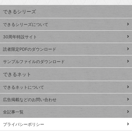
索
す
ワ
できるシリーズ
ー
ド
できるシリーズについて
Google
ト
スプレ
ッ
30周年特設サイト
ッドシ
プ
読者限定PDFのダウンロード
ート
ペ
iPhone
ー
サンプルファイルのダウンロード
VLOOKUP
ジ
できるネット
連載
できるネットについて
Excel Q&A
close
閉じ
トイアンナ流仕
広告掲載などのお問い合わせ
る
事術
全記事一覧
PowerAutomate
ではじめる業務
プライバシーポリシー
の完全自動化