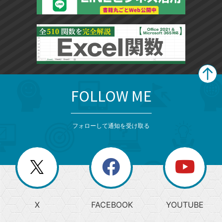
FOLLOW ME
search
format_list_bulleted
検
カ
検
カ
索
テ
メ
ゴ
索
テ
ニ
リ
フォローして通知を受け取る
ゴ
ュ
ー
ー
一
リ
を
覧
閉
を
ー
じ
閉
か
る
じ
る
search
ら
急
X
FACEBOOK
YOUTUBE
探
上
検
昇